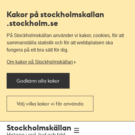
Kakor på stockholmskallan
.stockholm.se
På Stockholmskällan använder vi kakor, cookies, för att
sammanställa statistik och för att webbplatsen ska
fungera på ett bra sätt för dig.
Om kakor på Stockholmskällan
Godkänn alla kakor
Välj vilka kakor vi får använda
Till
Till
Stockholmskällan
navigationen
huvudinnehållet
Historia i ord, ljud och bild