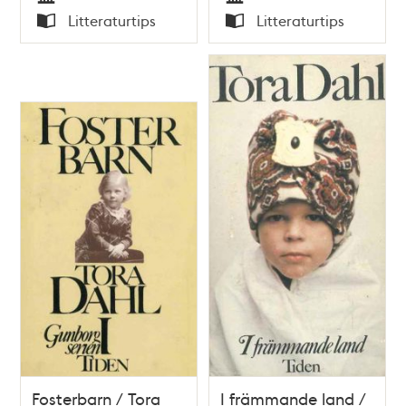
Tid
Tid
Litteraturtips
Litteraturtips
Typ
Typ
Fosterbarn / Tora
I främmande land /