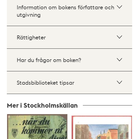
Information om bokens författare och
utgivning
Rättigheter
Har du frågor om boken?
Stadsbiblioteket tipsar
Mer i Stockholmskällan
Relaterade
poster
och