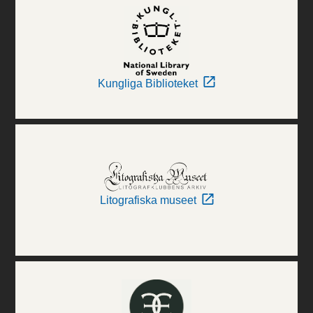
Kungliga Biblioteket
Litografiska museet