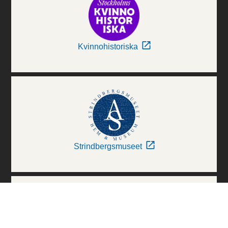
Kvinnohistoriska
Strindbergsmuseet