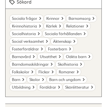
Sökord
Sociala frågor
Kvinnor
Barnomsorg
Kvinnohistoria
Kärlek
Relationer
Socialhistoria
Sociala förhållanden
Social verksamhet
Äktenskap
Fosterföräldrar
Fosterbarn
Barnavård
Utsatthet
Oäkta barn
Barndomsskildringar
Skolhistoria
Folkskolor
Flickor
Romaner
Barn
Skolor
Barn och ungdom
Utbildning
Föräldrar
Skönlitteratur