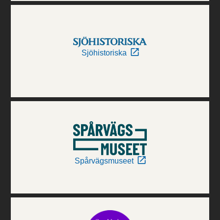
Sjöhistoriska
Spårvägsmuseet