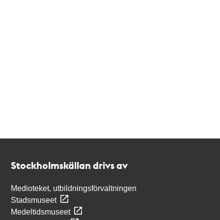
Kontakt
Stockholmskällan
Stockholmskällan drivs av
Medioteket, utbildningsförvaltningen
Stadsmuseet
Medeltidsmuseet