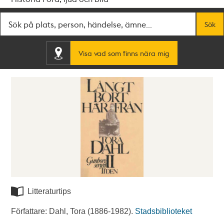
Fritextsök
Sök
Visa vad som finns nära mig
Litteraturtips
Författare: Dahl, Tora (1886-1982).
Stadsbiblioteket