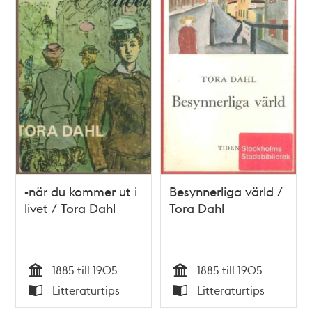
teman
-när du kommer ut i
Besynnerliga värld /
livet / Tora Dahl
Tora Dahl
1885 till 1905
1885 till 1905
Tid
Tid
Litteraturtips
Litteraturtips
Typ
Typ