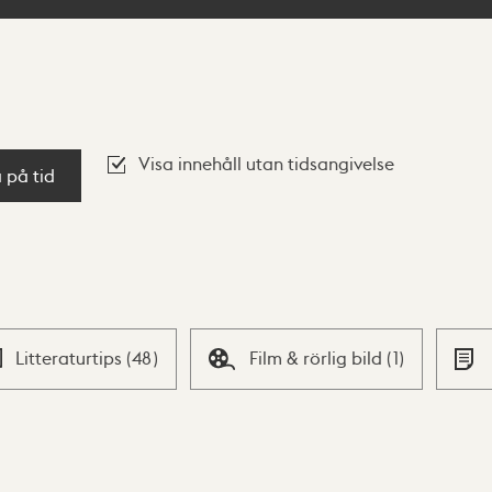
Visa innehåll utan tidsangivelse
a på tid
Litteraturtips
(
48
)
Film & rörlig bild
(
1
)