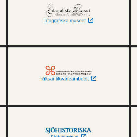
Litografiska museet
Riksantikvarieämbetet