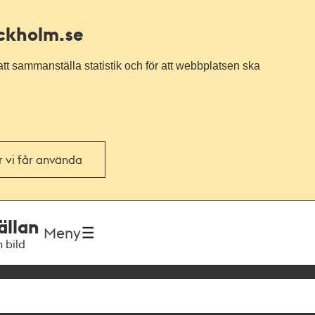
ockholm.se
tt sammanställa statistik och för att webbplatsen ska
or vi får använda
ällan
Meny
h bild