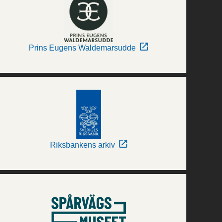
Prins Eugens Waldemarsudde
Riksbankens arkiv