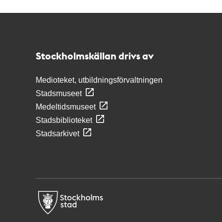
Kontakt
Stockholmskällan
Stockholmskällan drivs av
Medioteket, utbildningsförvaltningen
Stadsmuseet
Medeltidsmuseet
Stadsbiblioteket
Stadsarkivet