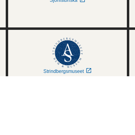
Sjöhistoriska
Strindbergsmuseet