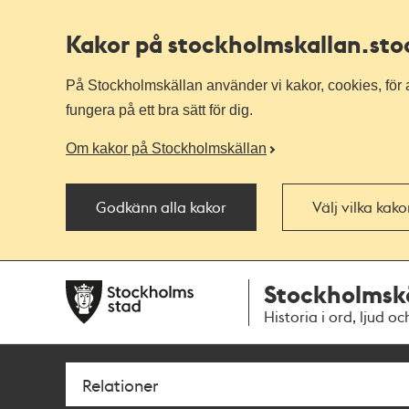
Kakor på stockholmskallan
.st
På Stockholmskällan använder vi kakor, cookies, för a
fungera på ett bra sätt för dig.
Om kakor på Stockholmskällan
Godkänn alla kakor
Välj vilka kak
Till
Till
Stockholmsk
navigationen
huvudinnehållet
Historia i ord, ljud oc
Sök
Fritextsök