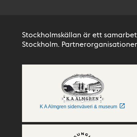
Stockholmskällan är ett samarbete
Stockholm. Partnerorganisationer 
K A Almgren sidenväveri & museum