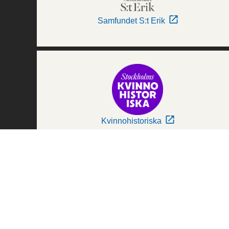
Samfundet S:t Erik
Kvinnohistoriska
Världskulturmuseerna