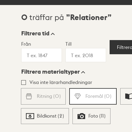
0
Relationer
träffar på
Sökresultat
Filtrera tid
Från
Till
Visningsläge
Filtrer
Filtrera materialtyper
Lista
Karta
Visa inte lärarhandledningar
Ritning
(
0
)
Föremål
(
0
)
Bildkonst
(
2
)
Foto
(
11
)