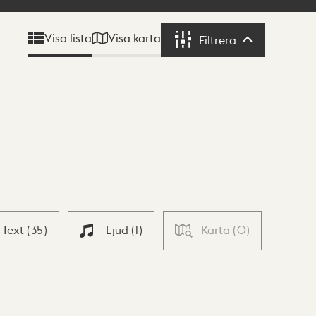
Visa karta
Visa lista
Filtrera
Filtrera
Text
(
35
)
Ljud
(
1
)
Karta
(
0
)