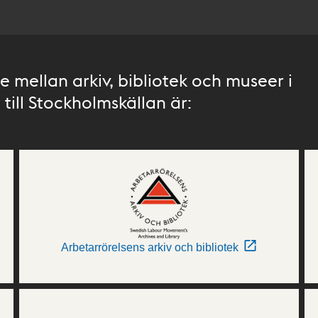
 mellan arkiv, bibliotek och museer i
till Stockholmskällan är:
Arbetarrörelsens arkiv och bibliotek