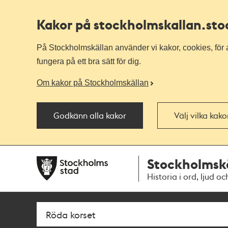
Kakor på stockholmskallan
.st
På Stockholmskällan använder vi kakor, cookies, för a
fungera på ett bra sätt för dig.
Om kakor på Stockholmskällan
Godkänn alla kakor
Välj vilka kak
Till
Till
Stockholmsk
navigationen
huvudinnehållet
Historia i ord, ljud oc
Sök
Fritextsök