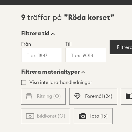
9
Röda korset
träffar på
Sökresultat
Filtrera tid
Från
Till
Visningsläge
Filtrer
Filtrera materialtyper
Lista
Karta
Visa inte lärarhandledningar
Ritning
(
0
)
Föremål
(
24
)
Bildkonst
(
0
)
Foto
(
13
)