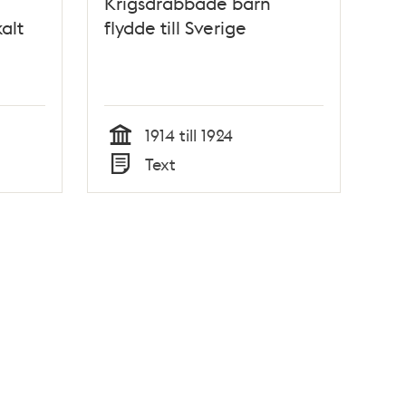
Krigsdrabbade barn
alt
flydde till Sverige
1914 till 1924
Tid
Text
Typ