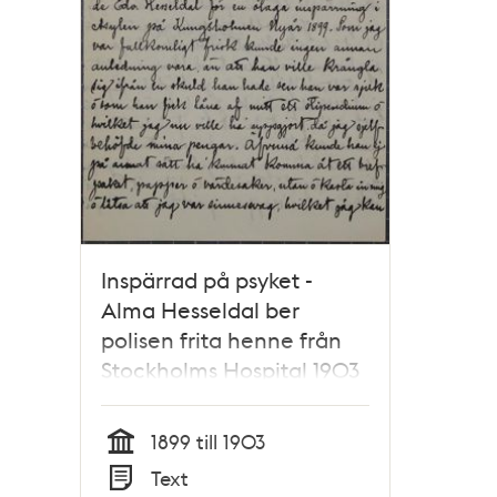
Inspärrad på psyket -
Alma Hesseldal ber
polisen frita henne från
Stockholms Hospital 1903
1899 till 1903
Tid
Text