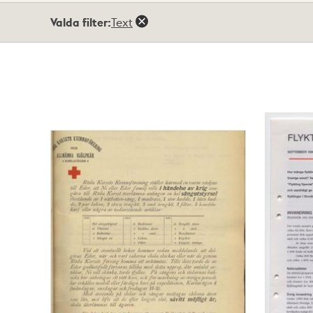
Totalt
Valda filter:
Text
9
träffar