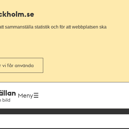
ockholm.se
tt sammanställa statistik och för att webbplatsen ska
or vi får använda
ällan
Meny
h bild