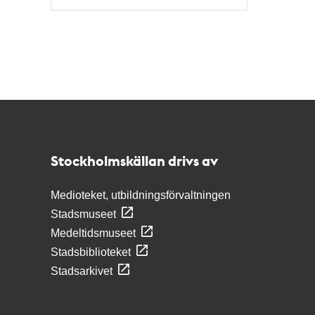
Typ
Kontakt
Stockholmskällan
Stockholmskällan drivs av
Medioteket, utbildningsförvaltningen
Stadsmuseet
Medeltidsmuseet
Stadsbiblioteket
Stadsarkivet