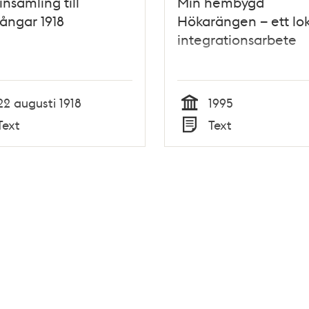
insamling till
Min hembygd
fångar 1918
Hökarängen – ett lok
integrationsarbete
22 augusti 1918
1995
Tid
Text
Text
Typ