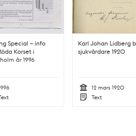
ing Special – info
Karl Johan Lidberg bl
Röda Korset i
sjukvårdare 1920
holm år 1996
1996
12 mars 1920
Tid
Text
Text
Typ