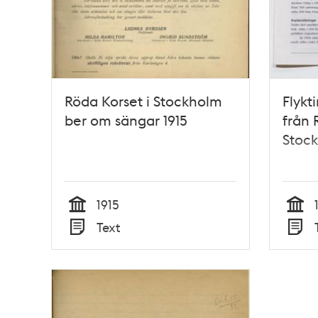
Röda Korset i Stockholm
Flykt
ber om sängar 1915
från 
Stock
1915
Tid
Tid
Text
Typ
Typ