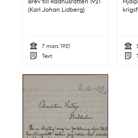
Brev till Rådhusrätten 1921
Hjälp
(Karl Johan Lidberg)
krigs
7 mars 1921
Tid
Tid
Text
Typ
Typ