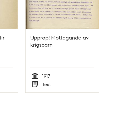
ir
Upprop! Mottagande av
krigsbarn
1917
Tid
Text
Typ