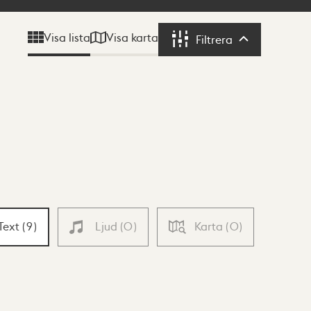
Visa karta
Visa lista
Filtrera
Filtrera
Text
(
9
)
Ljud
(
0
)
Karta
(
0
)