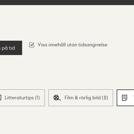
Visa innehåll utan tidsangivelse
a på tid
Litteraturtips
(
1
)
Film & rörlig bild
(
2
)