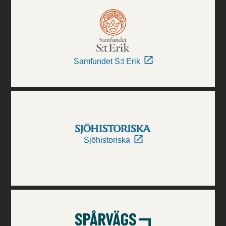
Samfundet S:t Erik
Sjöhistoriska