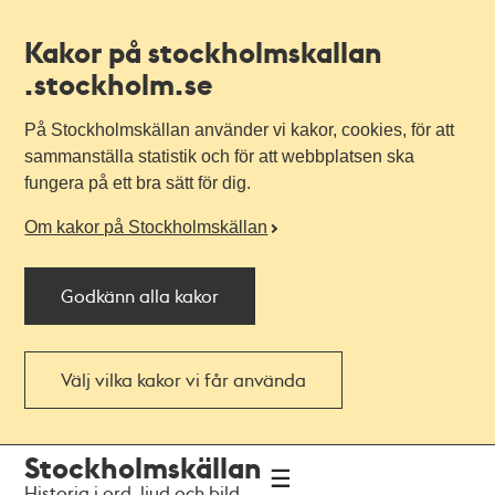
Kakor på stockholmskallan
.stockholm.se
På Stockholmskällan använder vi kakor, cookies, för att
sammanställa statistik och för att webbplatsen ska
fungera på ett bra sätt för dig.
Om kakor på Stockholmskällan
Godkänn alla kakor
Välj vilka kakor vi får använda
Till
Till
Stockholmskällan
navigationen
huvudinnehållet
Historia i ord, ljud och bild