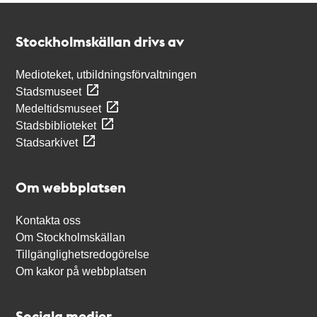
Kontakt
Stockholmskällan
Stockholmskällan drivs av
Medioteket, utbildningsförvaltningen
Stadsmuseet
Medeltidsmuseet
Stadsbiblioteket
Stadsarkivet
Om webbplatsen
Kontakta oss
Om Stockholmskällan
Tillgänglighetsredogörelse
Om kakor på webbplatsen
Sociala medier