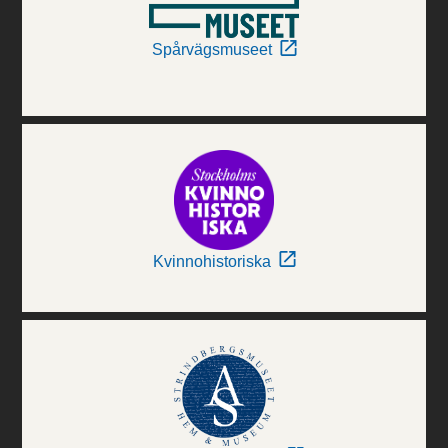
Spårvägsmuseet
Kvinnohistoriska