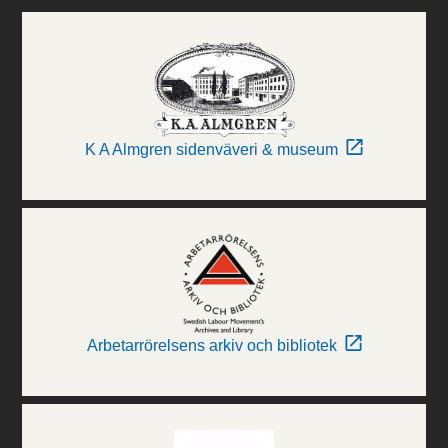
K A Almgren sidenväveri & museum
Arbetarrörelsens arkiv och bibliotek