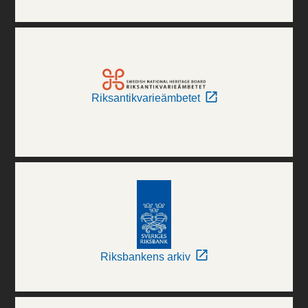
Riksantikvarieämbetet
Riksbankens arkiv