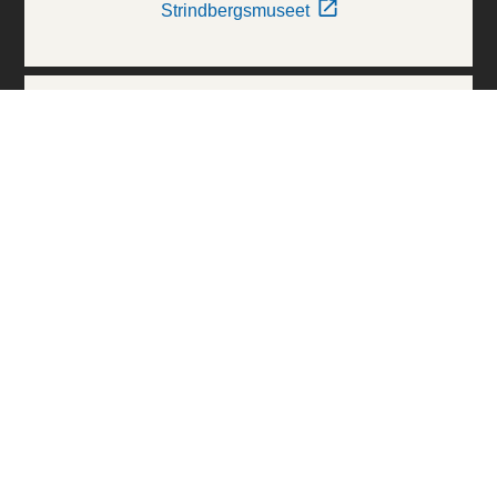
Strindbergsmuseet
Thielska Galleriet
Världskulturmuseerna