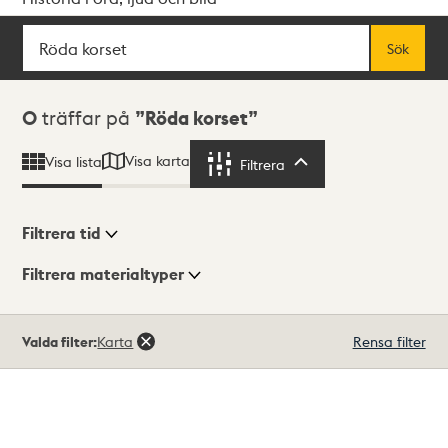
Sök
Fritextsök
Sök
Sökresultat
0
träffar på
Röda korset
Visa karta
Visa lista
Filtrera
Filtrera
Filtrera tid
Filtrera materialtyper
Visningsläge
Totalt
Valda filter:
Karta
Rensa filter
0
träffar
Lista
Karta