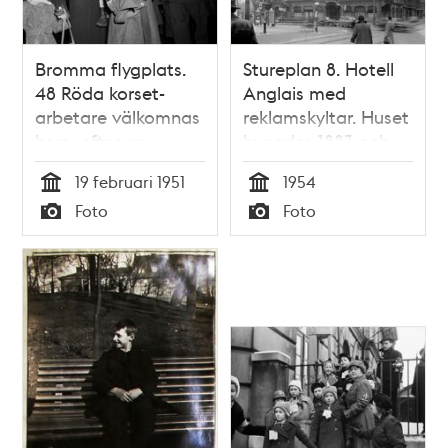
Bromma flygplats.
Stureplan 8. Hotell
48 Röda korset-
Anglais med
arbetare välkomnas
reklamskyltar. Huset
hem, efter sex
byggdes 1883 och
månaders
revs 1955. T.v.
19 februari 1951
1954
tjänstgöring i Korea,
Stureplan 10 (byggt
Tid
Tid
Foto
Foto
där väpnad konflikt
1900). Ledningar till
Typ
Typ
pågår. Major
trådbussar korsar
Gunnar Nyby möts
gatan
av sin fru Karin och
barnen Viveta och
Magnus