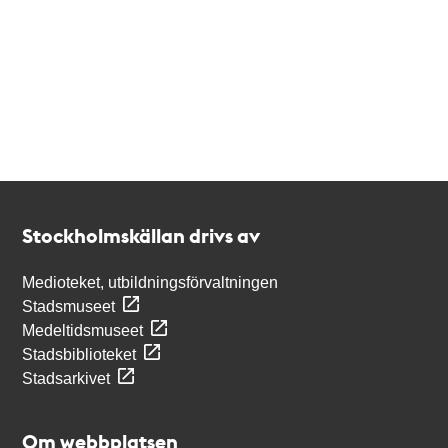
Kontakt
Stockholmskällan
Stockholmskällan drivs av
Medioteket, utbildningsförvaltningen
Stadsmuseet
Medeltidsmuseet
Stadsbiblioteket
Stadsarkivet
Om webbplatsen