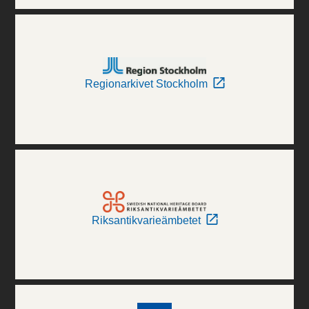
Regionarkivet Stockholm
Riksantikvarieämbetet