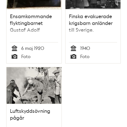
Ensamkommande
Finska evakuerade
flyktingbarnet
krigsbarn anländer
Gustaf Adolf
till Sverige.
6 maj 1920
1940
Tid
Tid
Foto
Foto
Typ
Typ
Luftskyddsövning
pågår