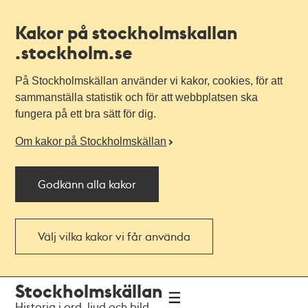
Kakor på stockholmskallan
.stockholm.se
På Stockholmskällan använder vi kakor, cookies, för att
sammanställa statistik och för att webbplatsen ska
fungera på ett bra sätt för dig.
Om kakor på Stockholmskällan
Godkänn alla kakor
Välj vilka kakor vi får använda
Till
Till
Stockholmskällan
navigationen
huvudinnehållet
Historia i ord, ljud och bild