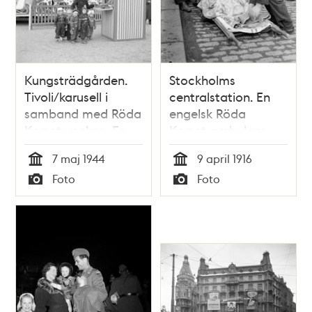
Kungsträdgården.
Stockholms
Tivoli/karusell i
centralstation. En
samband med Röda
engelsk Röda
Korset-veckan. En
Korset-ambulans
kvinna med en
passerar Stockholm
7 maj 1944
9 april 1916
grupp barn vid
på väg från Serbien
Tid
Tid
Foto
Foto
biljettkassan
till England. En
Typ
Typ
sårad sjuksköterska
tas om hand