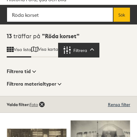
Sök
Fritextsök
Sök
Sökresultat
13
träffar på
Röda korset
Visa karta
Visa lista
Filtrera
Filtrera
Filtrera tid
Filtrera materialtyper
Visningsläge
Totalt
Valda filter:
Foto
Rensa filter
13
träffar
Lista
Karta