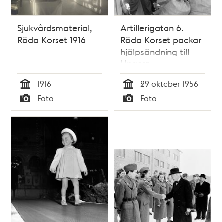
Sjukvårdsmaterial,
Artillerigatan 6.
Röda Korset 1916
Röda Korset packar
hjälpsändning till
Ungern
1916
29 oktober 1956
Tid
Tid
Foto
Foto
Typ
Typ