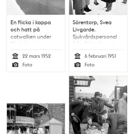
En flicka i kappa
Sörentorp, Svea
och hatt på
Livgarde.
catwalken under
Sjukvårdspersonal
Röda korsets
från Röda Korset
barnmannekänguppvisning
som ska åka till
22 mars 1952
6 februari 1951
Korea och arbeta
Tid
Tid
Foto
Foto
på ett svenskt
Typ
Typ
sjukhus. Röda
Korsets ordförande,
justitieråd Emil
Sandström, hälsar
på resenärerna