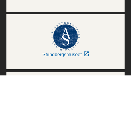
Strindbergsmuseet
Thielska Galleriet