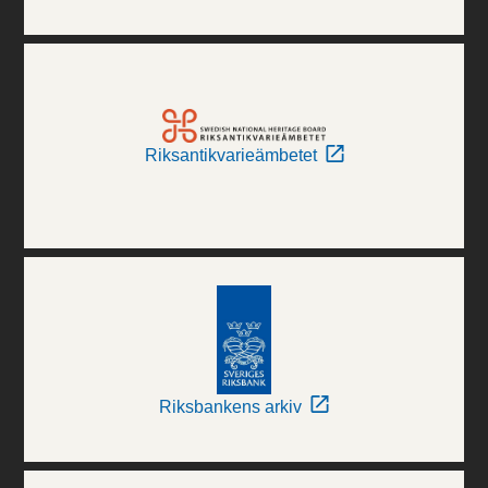
Riksantikvarieämbetet
Riksbankens arkiv