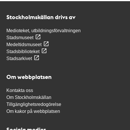
Kontakt
Stockholmskällan
Stockholmskällan drivs av
Medioteket, utbildningsförvaltningen
Stadsmuseet
Medeltidsmuseet
Stadsbiblioteket
Stadsarkivet
Om webbplatsen
Kontakta oss
Om Stockholmskällan
Tillgänglighetsredogörelse
Om kakor på webbplatsen
Sociala medier