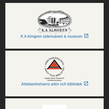
K A Almgren sidenväveri & museum
Arbetarrörelsens arkiv och bibliotek