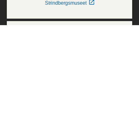
Strindbergsmuseet
Thielska Galleriet
Världskulturmuseerna