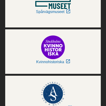
Spårvägsmuseet
Kvinnohistoriska