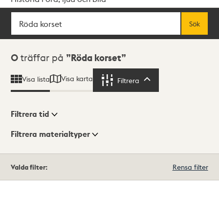
Sök
Fritextsök
Sök
Sökresultat
0
träffar på
Röda korset
Visa karta
Visa lista
Filtrera
Filtrera
Filtrera tid
Filtrera materialtyper
Visningsläge
Totalt
Valda filter:
Rensa filter
0
träffar
Lista
Karta