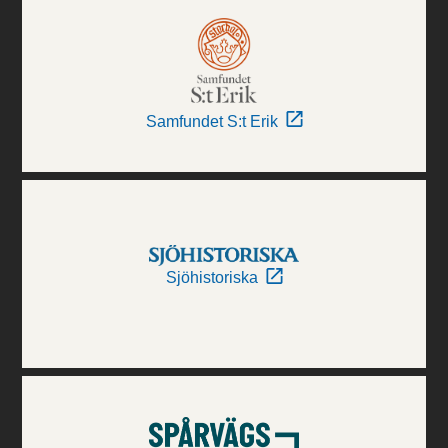
Samfundet S:t Erik
Sjöhistoriska