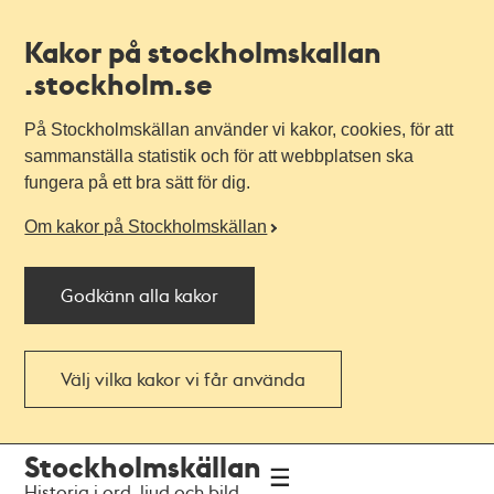
Kakor på stockholmskallan
.stockholm.se
På Stockholmskällan använder vi kakor, cookies, för att
sammanställa statistik och för att webbplatsen ska
fungera på ett bra sätt för dig.
Om kakor på Stockholmskällan
Godkänn alla kakor
Välj vilka kakor vi får använda
Till
Till
Stockholmskällan
navigationen
huvudinnehållet
Historia i ord, ljud och bild