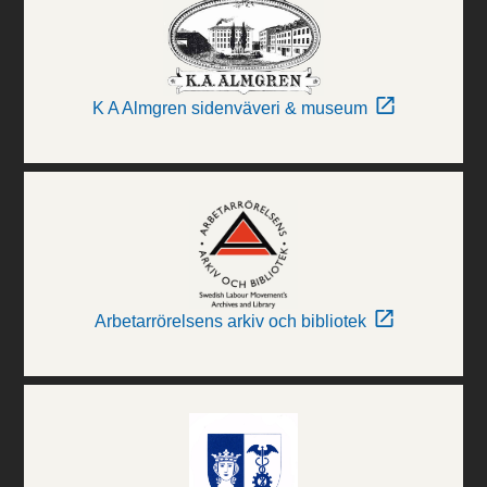
K A Almgren sidenväveri & museum
Arbetarrörelsens arkiv och bibliotek