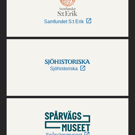
Samfundet S:t Erik
Sjöhistoriska
Spårvägsmuseet