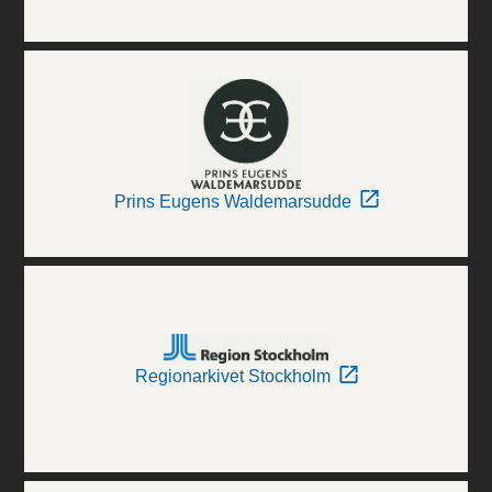
Prins Eugens Waldemarsudde
Regionarkivet Stockholm