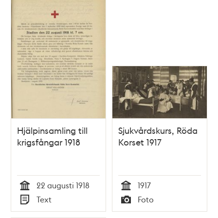
Hjälpinsamling till
Sjukvårdskurs, Röda
krigsfångar 1918
Korset 1917
22 augusti 1918
1917
Tid
Tid
Text
Foto
Typ
Typ