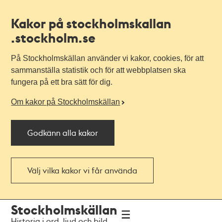
Kakor på stockholmskallan
.stockholm.se
På Stockholmskällan använder vi kakor, cookies, för att
sammanställa statistik och för att webbplatsen ska
fungera på ett bra sätt för dig.
Om kakor på Stockholmskällan
Godkänn alla kakor
Välj vilka kakor vi får använda
Till
Till
Stockholmskällan
navigationen
huvudinnehållet
Historia i ord, ljud och bild