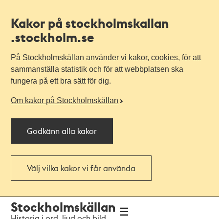
Kakor på stockholmskallan
.stockholm.se
På Stockholmskällan använder vi kakor, cookies, för att
sammanställa statistik och för att webbplatsen ska
fungera på ett bra sätt för dig.
Om kakor på Stockholmskällan
Godkänn alla kakor
Välj vilka kakor vi får använda
Till
Till
Stockholmskällan
navigationen
huvudinnehållet
Historia i ord, ljud och bild