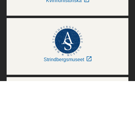
Kvinnohistoriska
Strindbergsmuseet
Thielska Galleriet