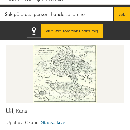
Fritextsök
Sök
Visa vad som finns nära mig
Karta
Upphov: Okänd.
Stadsarkivet