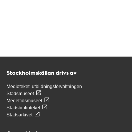
Kontakt
Stockholmskällan
Stockholmskällan drivs av
Medioteket, utbildningsförvaltningen
Stadsmuseet
Medeltidsmuseet
Stadsbiblioteket
Stadsarkivet