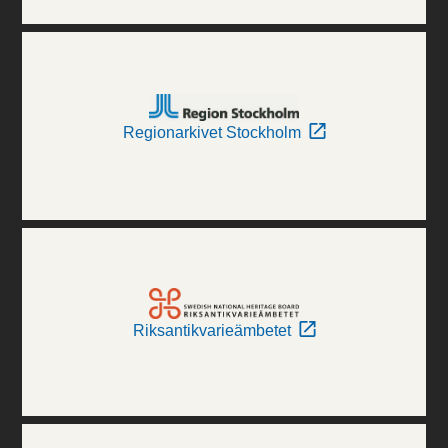
Regionarkivet Stockholm
Riksantikvarieämbetet