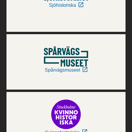
Sjöhistoriska
Spårvägsmuseet