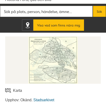
Fritextsök
Sök
Visa vad som finns nära mig
Karta
Upphov: Okänd.
Stadsarkivet