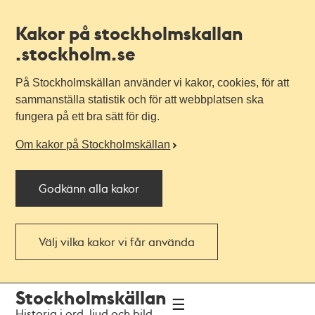
Kakor på stockholmskallan
.stockholm.se
På Stockholmskällan använder vi kakor, cookies, för att
sammanställa statistik och för att webbplatsen ska
fungera på ett bra sätt för dig.
Om kakor på Stockholmskällan
Godkänn alla kakor
Välj vilka kakor vi får använda
Till
Till
Stockholmskällan
navigationen
huvudinnehållet
Historia i ord, ljud och bild