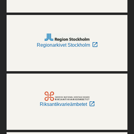
Regionarkivet Stockholm
Riksantikvarieämbetet