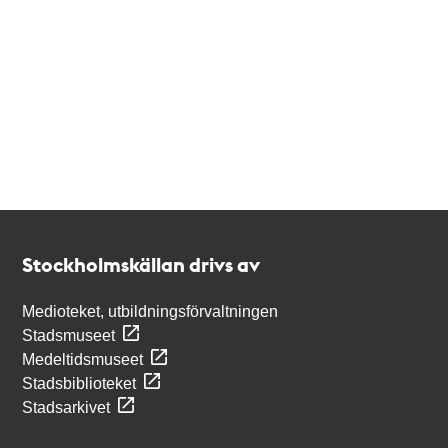
Kontakt
Stockholmskällan
Stockholmskällan drivs av
Medioteket, utbildningsförvaltningen
Stadsmuseet
Medeltidsmuseet
Stadsbiblioteket
Stadsarkivet