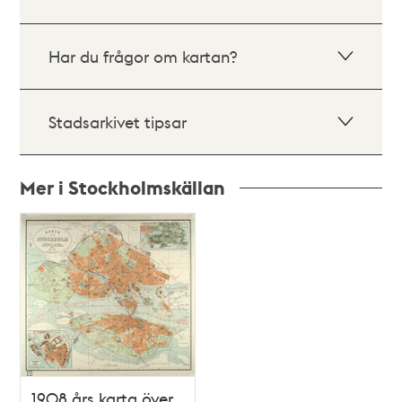
Har du frågor om kartan?
Stadsarkivet tipsar
Mer i Stockholmskällan
Relaterade
poster
och
teman
1908 års karta över