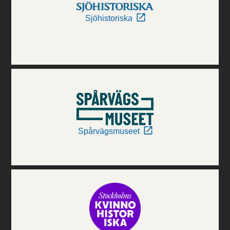
Sjöhistoriska
Spårvägsmuseet