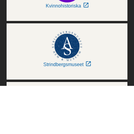
Kvinnohistoriska
Strindbergsmuseet
Thielska Galleriet