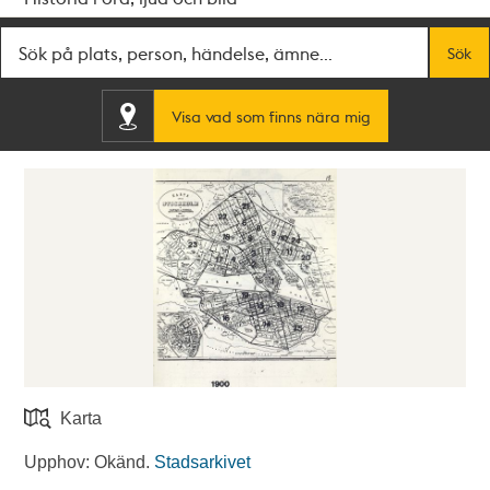
Fritextsök
Sök
Visa vad som finns nära mig
Karta
Upphov: Okänd.
Stadsarkivet