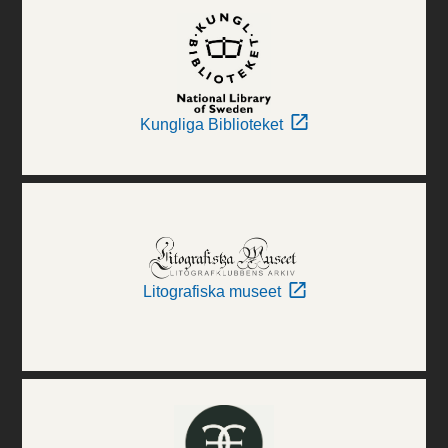
Kungliga Biblioteket
Litografiska museet