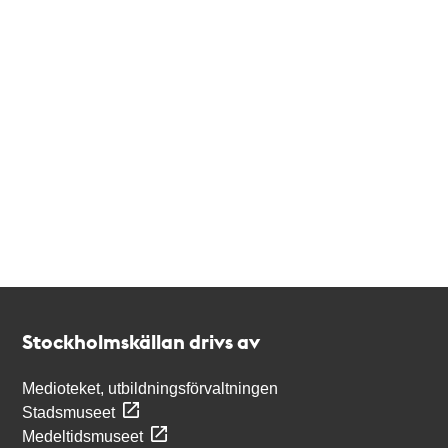
Kontakt
Stockholmskällan
Stockholmskällan drivs av
Medioteket, utbildningsförvaltningen
Stadsmuseet
Medeltidsmuseet