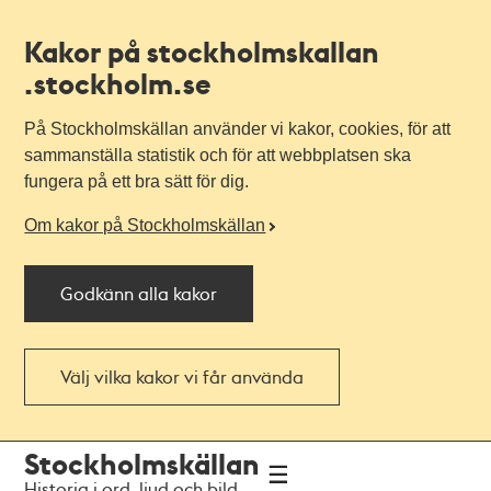
Kakor på stockholmskallan
.stockholm.se
På Stockholmskällan använder vi kakor, cookies, för att
sammanställa statistik och för att webbplatsen ska
fungera på ett bra sätt för dig.
Om kakor på Stockholmskällan
Godkänn alla kakor
Välj vilka kakor vi får använda
Till
Till
Stockholmskällan
navigationen
huvudinnehållet
Historia i ord, ljud och bild