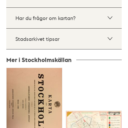
Har du frågor om kartan?
Stadsarkivet tipsar
Mer i Stockholmskällan
Relaterade
poster
och
teman