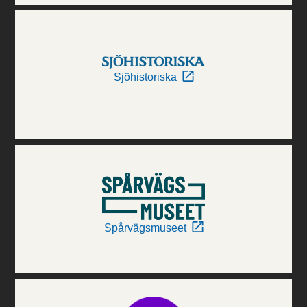
Sjöhistoriska
Spårvägsmuseet