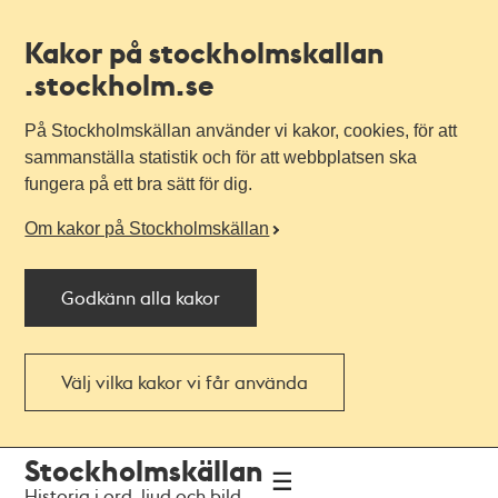
Kakor på stockholmskallan
.stockholm.se
På Stockholmskällan använder vi kakor, cookies, för att
sammanställa statistik och för att webbplatsen ska
fungera på ett bra sätt för dig.
Om kakor på Stockholmskällan
Godkänn alla kakor
Välj vilka kakor vi får använda
Till
Till
Stockholmskällan
navigationen
huvudinnehållet
Historia i ord, ljud och bild