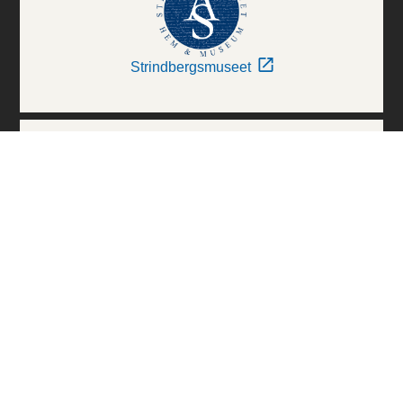
Strindbergsmuseet
Thielska Galleriet
Världskulturmuseerna