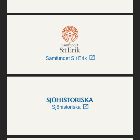
Samfundet S:t Erik
Sjöhistoriska