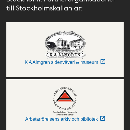
till Stockholmskällan är:
K A Almgren sidenväveri & museum
Arbetarrörelsens arkiv och bibliotek