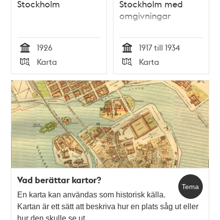
Stockholm
Stockholm med
omgivningar
1926
1917 till 1934
Tid
Tid
Karta
Karta
Typ
Typ
Vad berättar kartor?
Tema
En karta kan användas som historisk källa.
Kartan är ett sätt att beskriva hur en plats såg ut eller
hur den skulle se ut.