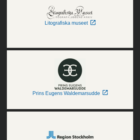
Litografiska museet
Prins Eugens Waldemarsudde