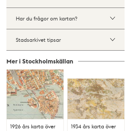
Har du frågor om kartan?
Stadsarkivet tipsar
Mer i Stockholmskällan
Relaterade
poster
och
teman
1926 års karta över
1934 års karta över