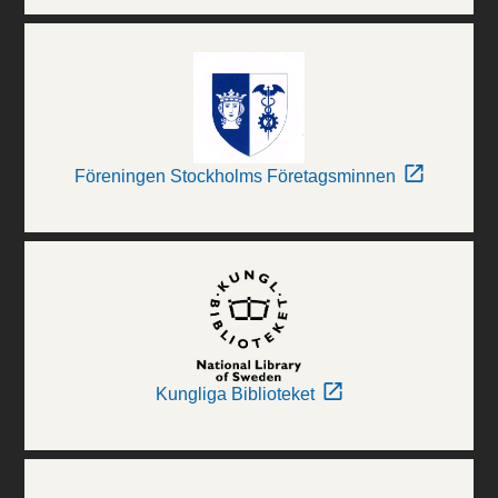
Föreningen Stockholms Företagsminnen
Kungliga Biblioteket