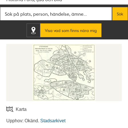
Fritextsök
Sök
Visa vad som finns nära mig
Karta
Upphov: Okänd.
Stadsarkivet