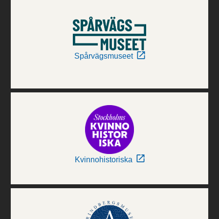
Spårvägsmuseet
Kvinnohistoriska