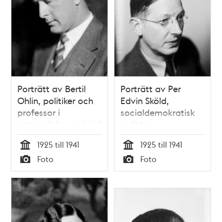
Porträtt av Bertil
Porträtt av Per
Ohlin, politiker och
Edvin Sköld,
professor i
socialdemokratisk
nationalekonomi vid
politiker
Handelshögskolan i
1925 till 1941
1925 till 1941
Stockholm (1929-
Tid
Tid
Foto
Foto
1965)
Typ
Typ