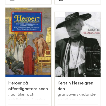
Typ
Typ
Heroer på
Kerstin Hesselgren :
offentlighetens scen
den
: politiker och
gränsöverskridande
publicister i Sverige
politikern : en
1809-1914
biografi / Renée