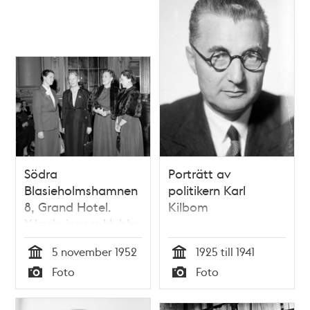
Södra
Porträtt av
Blasieholmshamnen
politikern Karl
8, Grand Hotel.
Kilbom
Yrkeskvinnors klubbs
klubbafton i
5 november 1952
1925 till 1941
Spegelsalen. Fr. v.
Tid
Tid
Foto
Foto
politikern (s) Inga
Typ
Typ
Thorsson,
överdirektör Karin