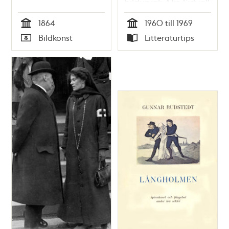
bildurval: Åke Sidvall
1864
1960 till 1969
Tid
Tid
Bildkonst
Litteraturtips
Typ
Typ