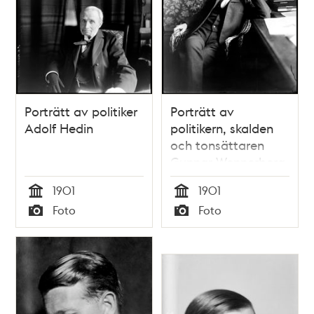
Porträtt av politiker
Porträtt av
Adolf Hedin
politikern, skalden
och tonsättaren
Gunnar Wennerberg
1901
1901
Tid
Tid
Foto
Foto
Typ
Typ