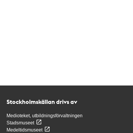
Kontakt
Stockholmskällan
Stockholmskällan drivs av
Medioteket, utbildningsförvaltningen
Stadsmuseet
Medeltidsmuseet