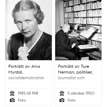
Kock, byråinspektör
Majsa Andrell och
Maud Hasselgren
Porträtt av Alva
Porträtt av Ture
Myrdal,
Nerman, politiker,
socialdemokratisk
journalist och
politiker och
författare, vid
diplomat
skrivmaskinen
1925 till 1941
5 oktober 1950
Tid
Tid
Foto
Foto
Typ
Typ