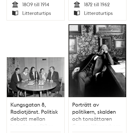
1809 till 1914
1872 till 1962
Frangeur
Tid
Tid
Litteraturtips
Litteraturtips
Typ
Typ
Kungsgatan 8,
Porträtt av
Radiotjänst. Politisk
politikern, skalden
debatt mellan
och tonsättaren
kvinnliga politiker
Gunnar Wennerberg
om samhällets och