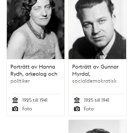
Porträtt av Hanna
Porträtt av Gunnar
Rydh, arkeolog och
Myrdal,
politiker
socialdemokratisk
politiker och
professor i
1925 till 1941
1925 till 1941
nationalekonomi
Tid
Tid
Foto
Foto
Typ
Typ