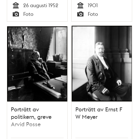
26 augusti 1952
1901
hemmens ekonomi.
Tid
Tid
Foto
Foto
Ebon Andersson (h),
Typ
Typ
Margit Vinge (fp),
Inga Thorsson (s),
Rodney Öhman (k),
Karin Collin (bf)
Porträtt av
Porträtt av Ernst F
politikern, greve
W Meyer
Arvid Posse