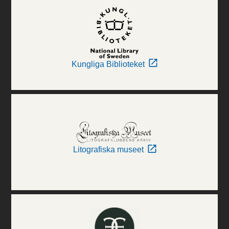
Kungliga Biblioteket
Litografiska museet