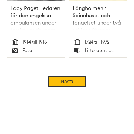
Lady Paget, ledaren
Långholmen :
för den engelska
Spinnhuset och
ambulansen under
fängelset under två
första världskriget,
sekler / Gunnar
samtalar med
Rudstedt
1914 till 1918
1724 till 1972
engelska ministern
Tid
Tid
Foto
Litteraturtips
vid Stockholms
Typ
Typ
Central.
Nästa