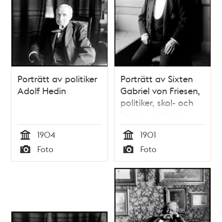
Porträtt av politiker
Porträtt av Sixten
Adolf Hedin
Gabriel von Friesen,
politiker, skol- och
kommunalman
1904
1901
Tid
Tid
Foto
Foto
Typ
Typ