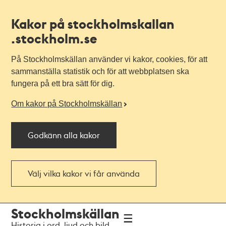
Kakor på stockholmskallan
.stockholm.se
På Stockholmskällan använder vi kakor, cookies, för att
sammanställa statistik och för att webbplatsen ska
fungera på ett bra sätt för dig.
Om kakor på Stockholmskällan
Godkänn alla kakor
Välj vilka kakor vi får använda
Till
Till
Stockholmskällan
navigationen
huvudinnehållet
Historia i ord, ljud och bild