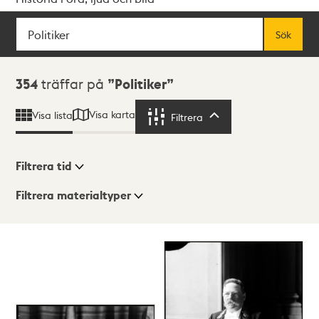
Sök
Fritextsök
Sök
Sökresultat
354
träffar på
Politiker
Visa karta
Visa lista
Filtrera
Filtrera
Filtrera tid
Filtrera materialtyper
Visningsläge
Totalt
354
träffar
Lista
Karta