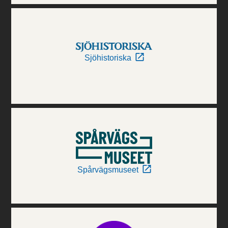
Sjöhistoriska
Spårvägsmuseet