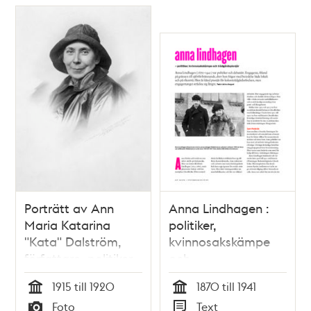
Porträtt av Ann
Anna Lindhagen :
Maria Katarina
politiker,
"Kata" Dalström,
kvinnosakskämpe
författare, politiker
och
och folkbildare.
trädgårdspionjär /
1915 till 1920
1870 till 1941
text: Katinka
Tid
Tid
Foto
Text
Bergvall