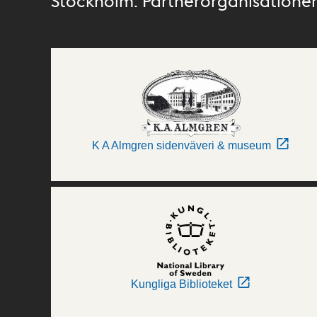
Stockholm. Partnerorganisationer 
K A Almgren sidenväveri & museum
Kungliga Biblioteket