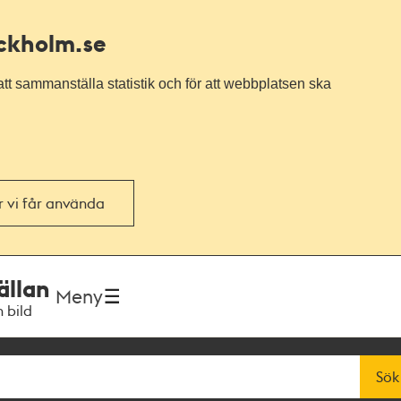
ockholm.se
tt sammanställa statistik och för att webbplatsen ska
or vi får använda
ällan
Meny
h bild
Sök