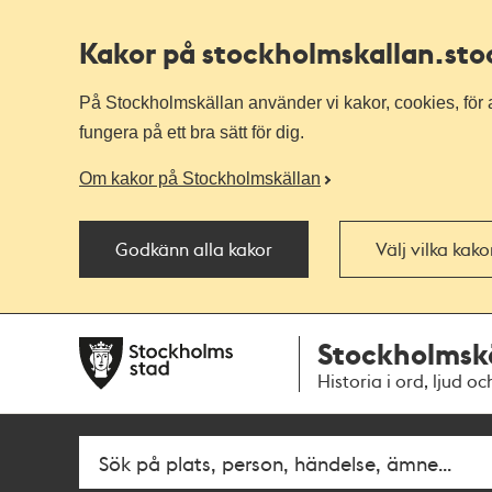
Kakor på stockholmskallan
.st
På Stockholmskällan använder vi kakor, cookies, för a
fungera på ett bra sätt för dig.
Om kakor på Stockholmskällan
Godkänn alla kakor
Välj vilka kak
Till
Till
Stockholmsk
navigationen
huvudinnehållet
Historia i ord, ljud oc
Fritextsök