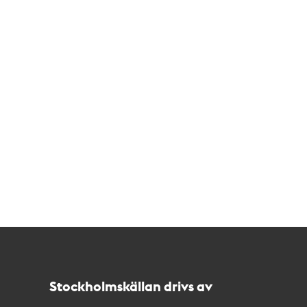
Kontakt
Stockholmskällan
Stockholmskällan drivs av