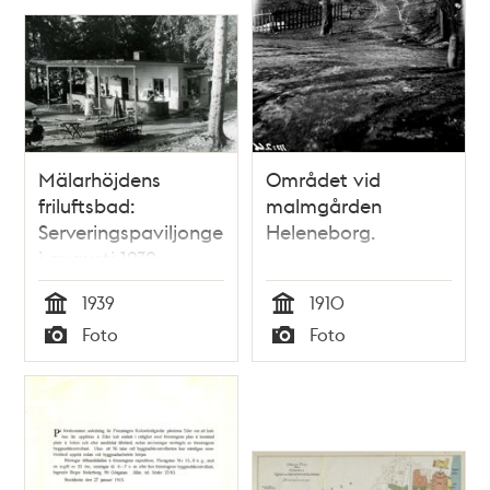
Mälarhöjdens
Området vid
friluftsbad:
malmgården
Serveringspaviljongen
Heleneborg.
i augusti 1939
1939
1910
Tid
Tid
Foto
Foto
Typ
Typ