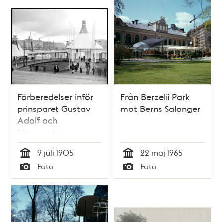
Förberedelser inför
Från Berzelii Park
prinsparet Gustav
mot Berns Salonger
Adolf och
Margaretas
ankomst den 9 juli
9 juli 1905
22 maj 1965
1905
Tid
Tid
Foto
Foto
Typ
Typ