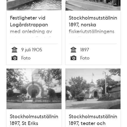
Festligheter vid
Stockholmsutställningen
Logårdstrappan
1897, norska
med anledning av
fiskeriutställningens
prinsparet Gustaf
paviljong
Adolfs och
9 juli 1905
1897
Margareta av
Tid
Tid
Foto
Foto
Connaughts
Typ
Typ
hemkomst 9 juli
1905 efter deras
bröllop i England
Stockholmsutställningen
Stockholmsutställningen
1897, St Eriks
1897, teater och