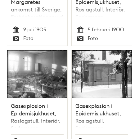
Margaretes
Epidemisjukhuset,
ankomst till Sverige.
Roslagstull. Interiör.
Festdekorationer vid
Sedermera
Logårdstrappan
Roslagstulls sjukhus
9 juli 1905
5 februari 1900
Tid
Tid
Foto
Foto
Typ
Typ
Gasexplosion i
Gasexplosion i
Epidemisjukhuset,
Epidemisjukhuset,
Roslagstull. Interiör.
Roslagstull.
Sedermera
Sedermera
Roslagstulls sjukhus
Roslagstulls sjukhus