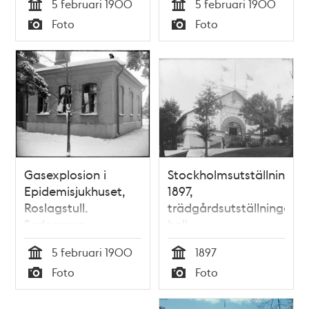
5 februari 1900
5 februari 1900
Tid
Tid
Foto
Foto
Typ
Typ
Gasexplosion i
Stockholmsutställningen
Epidemisjukhuset,
1897,
Roslagstull.
trädgårdsutställningens
Sedermera
hall
Roslagstulls sjukhus
5 februari 1900
1897
Tid
Tid
Foto
Foto
Typ
Typ