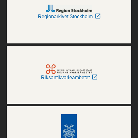
Regionarkivet Stockholm
Riksantikvarieämbetet