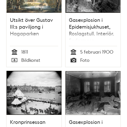
Utsikt över Gustav
Gasexplosion i
III:s paviljong i
Epidemisjukhuset,
Hagaparken
Roslagstull. Interiör.
Sedermera
Roslagstulls sjukhus
1811
5 februari 1900
Tid
Tid
Bildkonst
Foto
Typ
Typ
Kronprinsessan
Gasexplosion i