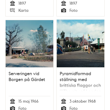
1897
1897
Tid
Tid
Karta
Foto
Typ
Typ
Serveringen vid
Pyramidformad
Borgen på Gärdet
ställning med
brittiska flaggor och
""The city of London
pavilion"" i
15 maj 1966
3 oktober 1968
Kungsträdgården
Tid
Tid
Foto
Foto
under Brittiska