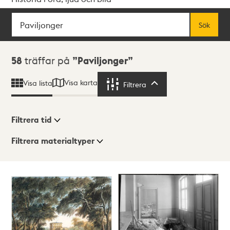
Sök
Fritextsök
Sök
Sökresultat
58
träffar på
Paviljonger
Visa karta
Visa lista
Filtrera
Filtrera
Filtrera tid
Filtrera materialtyper
Visningsläge
Totalt
58
träffar
Lista
Karta