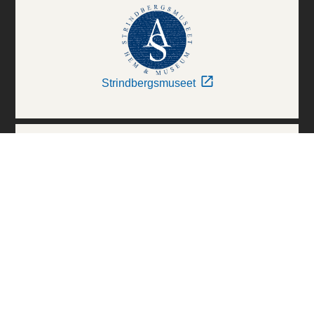
Strindbergsmuseet
Thielska Galleriet