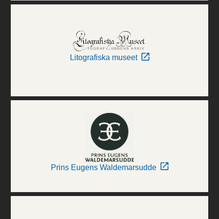
Litografiska museet
Prins Eugens Waldemarsudde