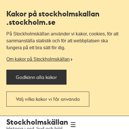
Kakor på stockholmskallan
.stockholm.se
På Stockholmskällan använder vi kakor, cookies, för att
sammanställa statistik och för att webbplatsen ska
fungera på ett bra sätt för dig.
Om kakor på Stockholmskällan
Godkänn alla kakor
Välj vilka kakor vi får använda
Till
Till
Stockholmskällan
navigationen
huvudinnehållet
Historia i ord, ljud och bild