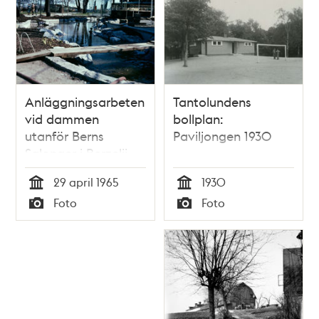
Anläggningsarbeten
Tantolundens
vid dammen
bollplan:
utanför Berns
Paviljongen 1930
Salonger i Berzelii
Park. Berns
29 april 1965
1930
musikpaviljong t.h. i
Tid
Tid
Foto
Foto
bild
Typ
Typ