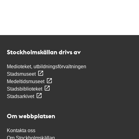
Kontakt
Stockholmskällan
Stockholmskällan drivs av
Medioteket, utbildningsförvaltningen
Stadsmuseet
Medeltidsmuseet
Stadsbiblioteket
Stadsarkivet
Om webbplatsen
Kontakta oss
Om Stockholmskällan