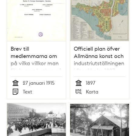
Brev till
Officiell plan öfver
medlemmarna om
Allmänna konst och
på vilka villkor man
industriutställningen
för bygga lusthus på
i Stockholm 1897
sin kolonilott från
27 januari 1915
1897
styrelsen för
Tid
Tid
Text
Karta
Föreningen
Typ
Typ
Koloniträdgårdar i
Stockholm