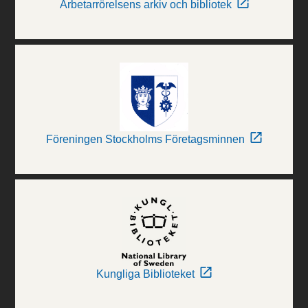
Arbetarrörelsens arkiv och bibliotek
Föreningen Stockholms Företagsminnen
Kungliga Biblioteket