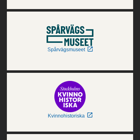
Spårvägsmuseet
Kvinnohistoriska