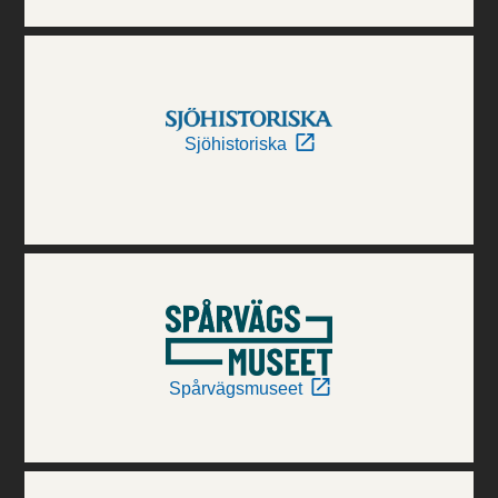
Sjöhistoriska
Spårvägsmuseet