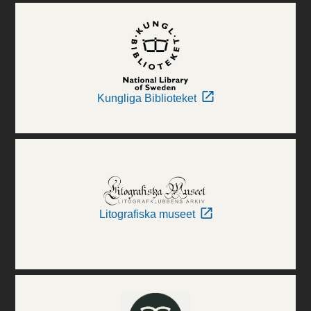
Kungliga Biblioteket
Litografiska museet