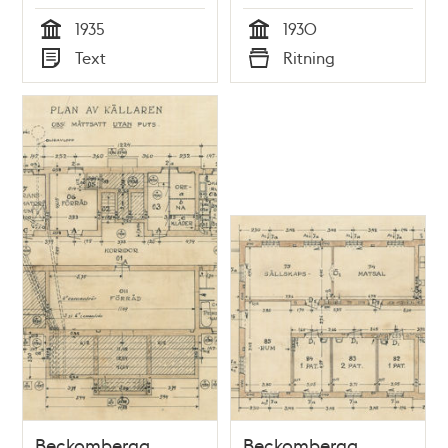
bottenplan
1935
1930
Tid
Tid
Text
Ritning
Typ
Typ
Beckomberga
Beckomberga