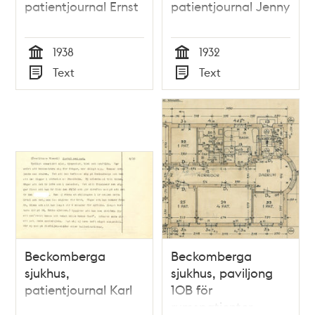
patientjournal Ernst
patientjournal Jenny
1938
1932
Tid
Tid
Text
Text
Typ
Typ
Beckomberga
Beckomberga
sjukhus,
sjukhus, paviljong
patientjournal Karl
10B för
rumspatienter,