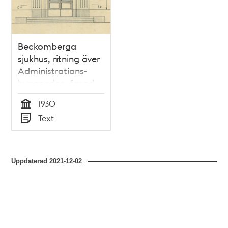
Beckomberga
sjukhus, ritning över
Administrations-
byggnaden, fasad,
detalj
1930
Tid
Text
Typ
Uppdaterad
2021-12-02