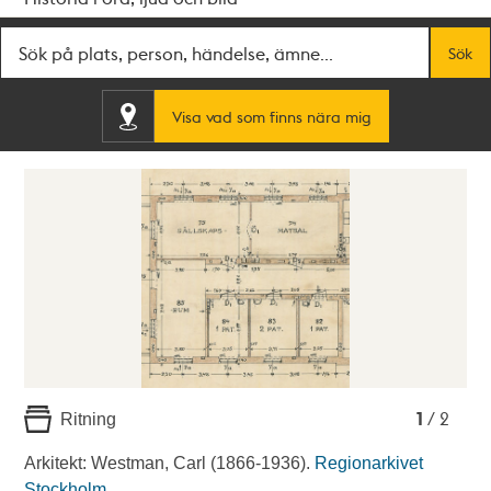
Fritextsök
Sök
Visa vad som finns nära mig
1
2
1
/ 2
Ritning
Arkitekt: Westman, Carl (1866-1936).
Regionarkivet
Stockholm