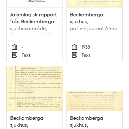
Arkeologisk rapport
Beckomberga
från Beckomberga
sjukhus,
sjukhusområde;
patientjournal Alma
Beckomberga 1:18
-
1938
Tid
Tid
Text
Text
Typ
Typ
Beckomberga
Beckomberga
sjukhus,
sjukhus,