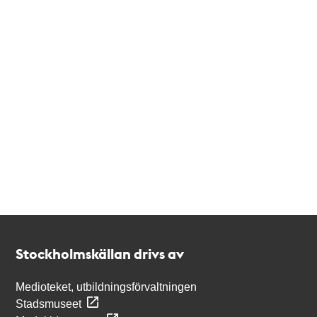
Kontakt
Stockholmskällan
Stockholmskällan drivs av
Medioteket, utbildningsförvaltningen
Stadsmuseet