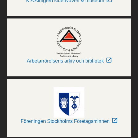
K A Almgren sidenväveri & museum
Arbetarrörelsens arkiv och bibliotek
Föreningen Stockholms Företagsminnen