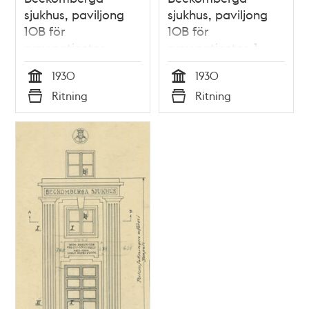
sjukhus, paviljong
sjukhus, paviljong
10B för
10B för
rumspatienter,
rumspatienter, 1
källarplan
trappa
1930
1930
Tid
Tid
Ritning
Ritning
Typ
Typ