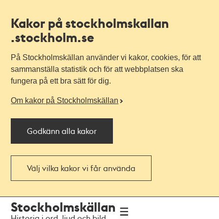
Kakor på stockholmskallan
.stockholm.se
På Stockholmskällan använder vi kakor, cookies, för att
sammanställa statistik och för att webbplatsen ska
fungera på ett bra sätt för dig.
Om kakor på Stockholmskällan
Godkänn alla kakor
Välj vilka kakor vi får använda
Till
Till
Stockholmskällan
navigationen
huvudinnehållet
Historia i ord, ljud och bild