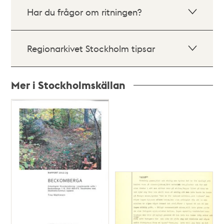
Har du frågor om ritningen?
Regionarkivet Stockholm tipsar
Mer i Stockholmskällan
Relaterade
poster
och
teman