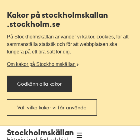
Kakor på stockholmskallan
.stockholm.se
På Stockholmskällan använder vi kakor, cookies, för att
sammanställa statistik och för att webbplatsen ska
fungera på ett bra sätt för dig.
Om kakor på Stockholmskällan
Godkänn alla kakor
Välj vilka kakor vi får använda
Till
Till
Stockholmskällan
navigationen
huvudinnehållet
Historia i ord, ljud och bild