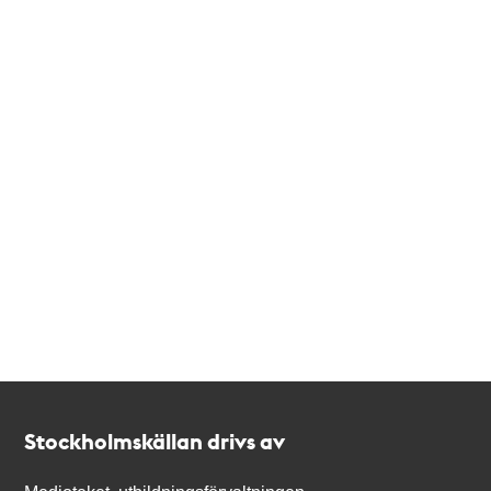
Kontakt
Stockholmskällan
Stockholmskällan drivs av