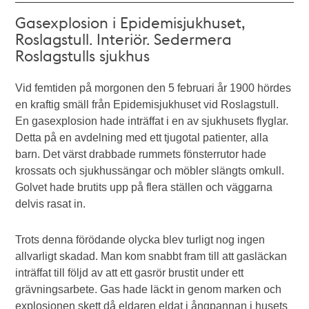
Gasexplosion i Epidemisjukhuset,
Roslagstull. Interiör. Sedermera
Roslagstulls sjukhus
Vid femtiden på morgonen den 5 februari år 1900 hördes
en kraftig smäll från Epidemisjukhuset vid Roslagstull.
En gasexplosion hade inträffat i en av sjukhusets flyglar.
Detta på en avdelning med ett tjugotal patienter, alla
barn. Det värst drabbade rummets fönsterrutor hade
krossats och sjukhussängar och möbler slängts omkull.
Golvet hade brutits upp på flera ställen och väggarna
delvis rasat in.
Trots denna förödande olycka blev turligt nog ingen
allvarligt skadad. Man kom snabbt fram till att gasläckan
inträffat till följd av att ett gasrör brustit under ett
grävningsarbete. Gas hade läckt in genom marken och
explosionen skett då eldaren eldat i ångpannan i husets