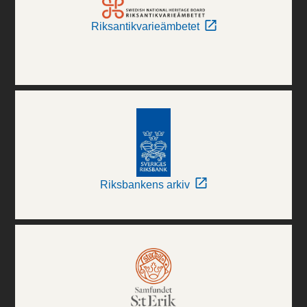
Riksantikvarieämbetet
Riksbankens arkiv