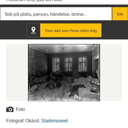
Fritextsök
Sök
Visa vad som finns nära mig
Foto
Fotograf: Okänd.
Stadsmuseet