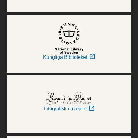
Kungliga Biblioteket
Litografiska museet