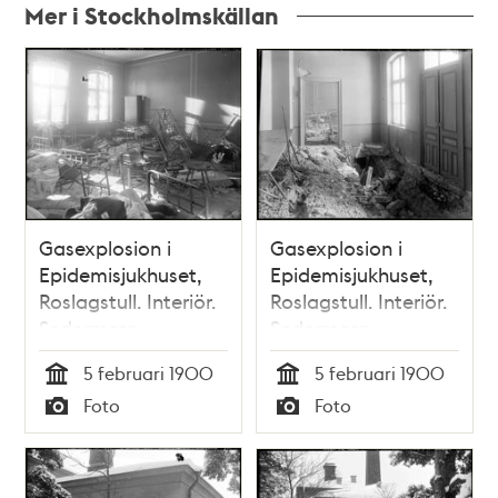
Mer i Stockholmskällan
Relaterade
poster
och
teman
Gasexplosion i
Gasexplosion i
Epidemisjukhuset,
Epidemisjukhuset,
Roslagstull. Interiör.
Roslagstull. Interiör.
Sedermera
Sedermera
Roslagstulls sjukhus
Roslagstulls sjukhus
5 februari 1900
5 februari 1900
Tid
Tid
Foto
Foto
Typ
Typ