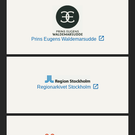
Prins Eugens Waldemarsudde
Regionarkivet Stockholm