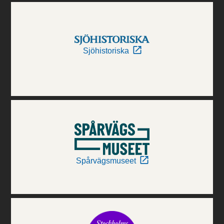
Sjöhistoriska
Spårvägsmuseet