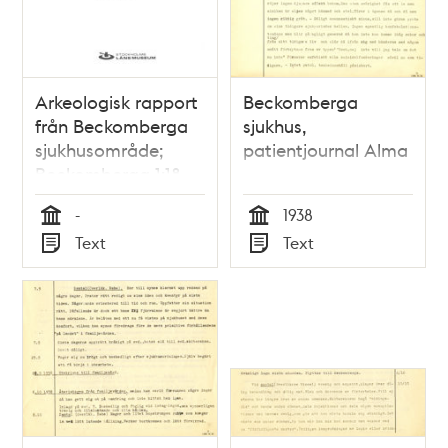
Arkeologisk rapport
Beckomberga
från Beckomberga
sjukhus,
sjukhusområde;
patientjournal Alma
Beckomberga 1:18
-
1938
Tid
Tid
Text
Text
Typ
Typ