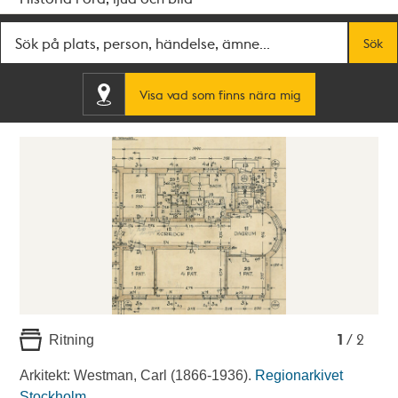
Fritextsök
Sök
Visa vad som finns nära mig
1
2
1
/ 2
Ritning
Arkitekt: Westman, Carl (1866-1936).
Regionarkivet
Stockholm