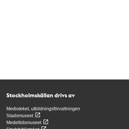
Kontakt
Stockholmskällan
Stockholmskällan drivs av
Medioteket, utbildningsförvaltningen
Stadsmuseet
Medeltidsmuseet