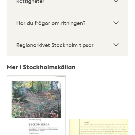
Rättigheter
Har du frågor om ritningen?
Regionarkivet Stockholm tipsar
Mer i Stockholmskällan
Relaterade
poster
och
teman