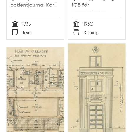
patientjournal Karl
10B för
rumspatienter,
bottenplan
1935
1930
Tid
Tid
Text
Ritning
Typ
Typ