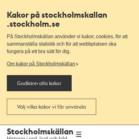
Kakor på stockholmskallan
.stockholm.se
På Stockholmskällan använder vi kakor, cookies, för att
sammanställa statistik och för att webbplatsen ska
fungera på ett bra sätt för dig.
Om kakor på Stockholmskällan
Godkänn alla kakor
Välj vilka kakor vi får använda
Till
Till
Stockholmskällan
navigationen
huvudinnehållet
Historia i ord, ljud och bild