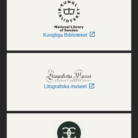
Kungliga Biblioteket
Litografiska museet