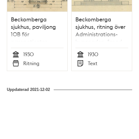
Beckomberga
Beckomberga
sjukhus, paviljong
sjukhus, ritning över
10B för
Administrations-
rumspatienter,
byggnaden, fasad,
källarplan
detalj
1930
1930
Tid
Tid
Ritning
Text
Typ
Typ
Uppdaterad
2021-12-02