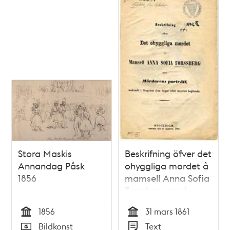
Stora Maskis
Beskrifning öfver det
Annandag Påsk
ohyggliga mordet å
1856
mamsell Anna Sofia
Forssberg med
mördarens porträtt,
1856
31 mars 1861
tecknadt i fängelset
Tid
Tid
Bildkonst
Text
fyra dagar efter