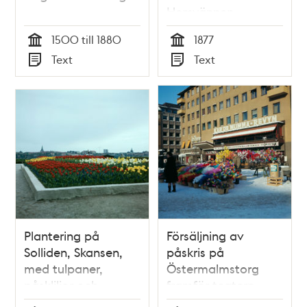
Hemvännen
1500 till 1880
1877
Tid
Tid
Text
Text
Typ
Typ
Plantering på
Försäljning av
Solliden, Skansen,
påskris på
med tulpaner,
Östermalmstorg
påskliljor och
framför teatern
pingstliljor. Utsikt
Folkan. Reklamskylt