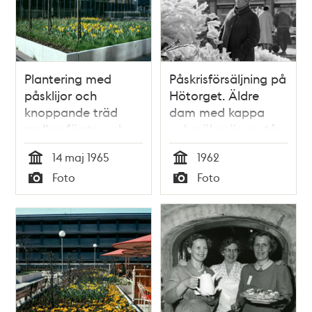
Plantering med
Påskrisförsäljning på
påsklijor och
Hötorget. Äldre
knoppande träd
dam med kappa
mellan första och
och pälsmössa står
andra
invid det
14 maj 1965
1962
Hötorgshuset, sedd
fjäderprydda riset
Tid
Tid
Foto
Foto
mot fasaden till det
Typ
Typ
andra