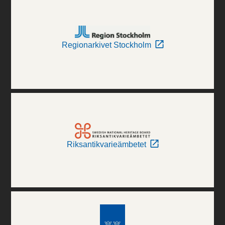
Regionarkivet Stockholm
Riksantikvarieämbetet