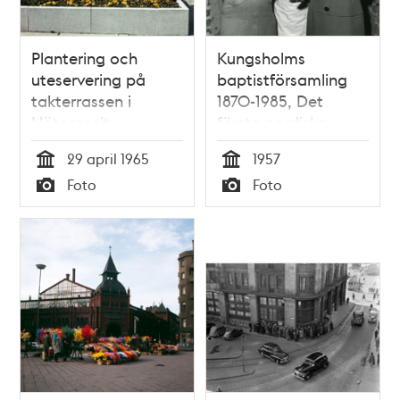
Plantering och
Kungsholms
uteservering på
baptistförsamling
takterrassen i
1870-1985, Det
Hötorgscity.
första nordiska
Påskliljor och krokus.
sångartinget,
29 april 1965
1957
Vy mot
påsken 1957
Tid
Tid
Foto
Foto
parkeringshuset i
Typ
Typ
Slöjdgatans början