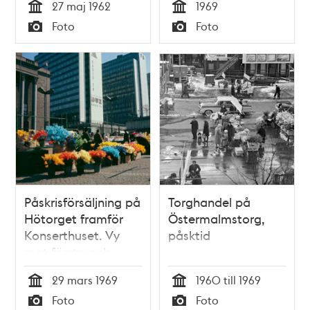
27 maj 1962
1969
mot Södermalm
för Kar de Mumma-
Tid
Tid
Foto
Foto
revyn på fasaden.
Typ
Typ
Påskrisförsäljning på
Torghandel på
Hötorget framför
Östermalmstorg,
Konserthuset. Vy
påsktid
mot första och
andra hötorgshuset
29 mars 1969
1960 till 1969
med reklam för DUX
Tid
Tid
Foto
Foto
Radio och TV på