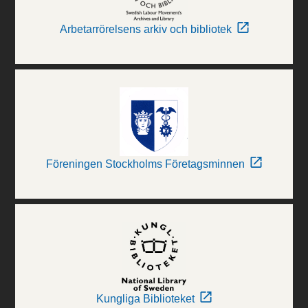
Arbetarrörelsens arkiv och bibliotek
Föreningen Stockholms Företagsminnen
Kungliga Biblioteket