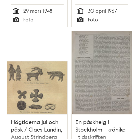
samband med de
29 mars 1948
30 april 1967
så kallade
Tid
Tid
Foto
Foto
påskkravallerna
Typ
Typ
Högtiderna jul och
En påskhelg i
påsk / Claes Lundin,
Stockholm - krönika
August Strindberg
i tidsskriften