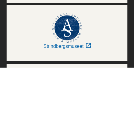
Strindbergsmuseet
Thielska Galleriet