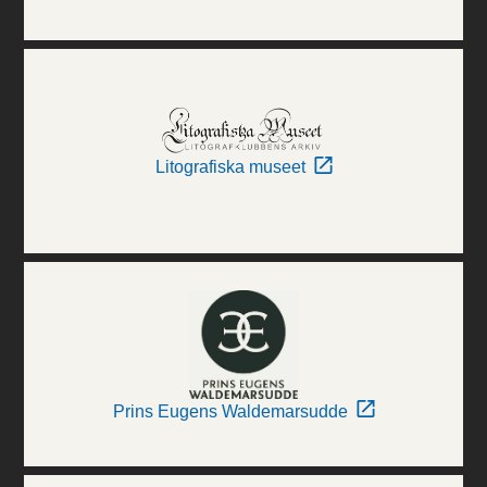
Litografiska museet
Prins Eugens Waldemarsudde