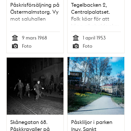
Påskrisförsäljning på
Tegelbacken 2,
Östermalmstorg. Vy
Centralpalatset.
mot saluhallen
Folk köar för att
köpa alkoholdrycker
inför påskhelgen
9 mars 1968
1 april 1953
Tid
Tid
Foto
Foto
Typ
Typ
Skånegatan 68.
Påskliljor i parken
Påskkravaller på
(nuv. Sankt