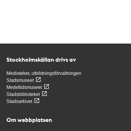
Kontakt
Stockholmskällan
Stockholmskällan drivs av
Medioteket, utbildningsförvaltningen
Stadsmuseet
Medeltidsmuseet
Stadsbiblioteket
Stadsarkivet
Om webbplatsen