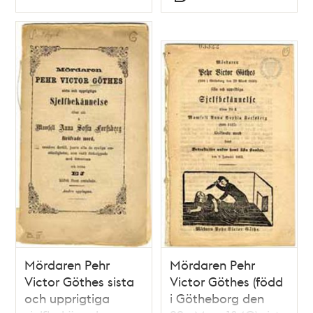
Typ
Typ
mordets begående.
Mördaren Pehr
Mördaren Pehr
Victor Göthes sista
Victor Göthes (född
och upprigtiga
i Götheborg den