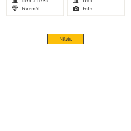
1695 till 1795
1955
Tid
Tid
Föremål
Foto
Typ
Typ
Nästa