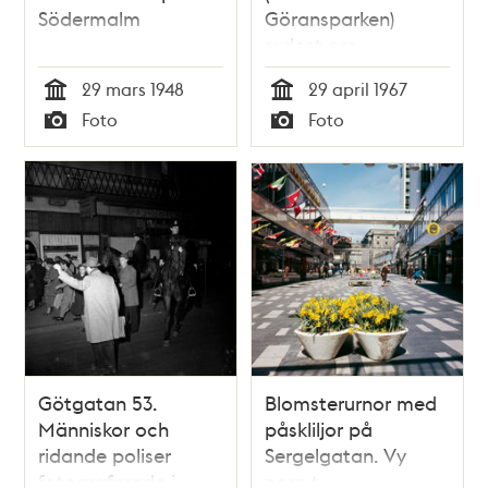
Södermalm
Göransparken)
sydost om
Kvinnohuset i östra
29 mars 1948
29 april 1967
Stadshagen. Vy åt
Tid
Tid
Foto
Foto
norr mot kv.
Typ
Typ
Dykaren
Götgatan 53.
Blomsterurnor med
Människor och
påskliljor på
ridande poliser
Sergelgatan. Vy
fotograferade i
norrut