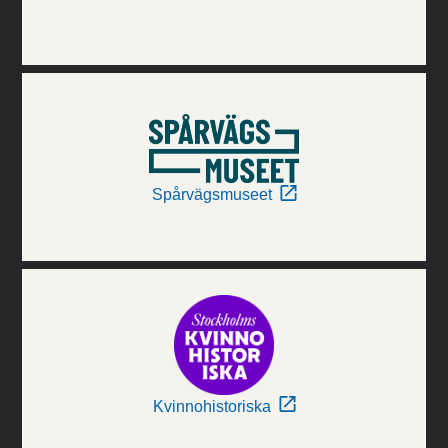
Spårvägsmuseet
Kvinnohistoriska