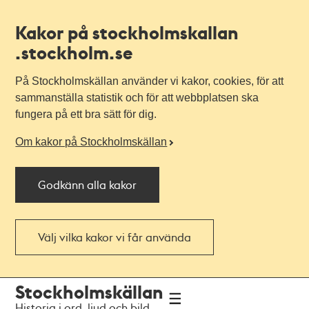
Kakor på stockholmskallan
.stockholm.se
På Stockholmskällan använder vi kakor, cookies, för att
sammanställa statistik och för att webbplatsen ska
fungera på ett bra sätt för dig.
Om kakor på Stockholmskällan
Godkänn alla kakor
Välj vilka kakor vi får använda
Till
Till
Stockholmskällan
navigationen
huvudinnehållet
Historia i ord, ljud och bild