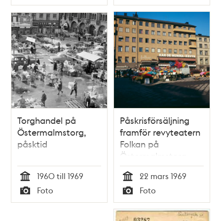
Typ
Typ
det första husets
gavel
Torghandel på
Påskrisförsäljning
Östermalmstorg,
framför revyteatern
påsktid
Folkan på
Östermalmstorg
1960 till 1969
22 mars 1969
Tid
Tid
Foto
Foto
Typ
Typ