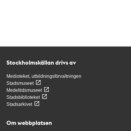
Kontakt
Stockholmskällan
Stockholmskällan drivs av
Medioteket, utbildningsförvaltningen
Stadsmuseet
Medeltidsmuseet
Stadsbiblioteket
Stadsarkivet
Om webbplatsen