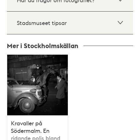
Stadsmuseet tipsar
Mer i Stockholmskällan
Relaterade
poster
och
teman
Kravaller på
Södermalm. En
ridande polis bland