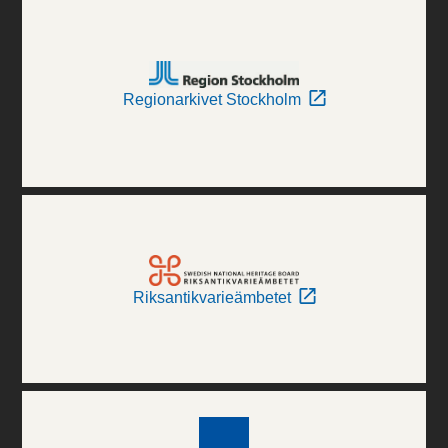
Regionarkivet Stockholm
Riksantikvarieämbetet