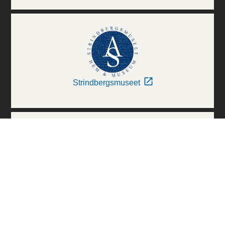
Strindbergsmuseet
Thielska Galleriet