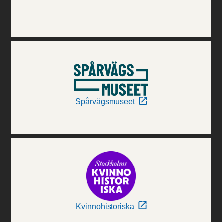
Spårvägsmuseet
Kvinnohistoriska