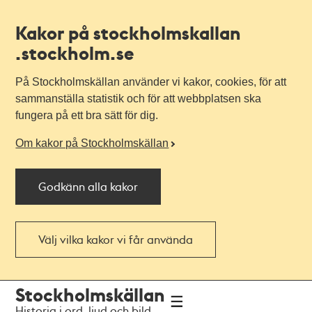
Kakor på stockholmskallan
.stockholm.se
På Stockholmskällan använder vi kakor, cookies, för att
sammanställa statistik och för att webbplatsen ska
fungera på ett bra sätt för dig.
Om kakor på Stockholmskällan
Godkänn alla kakor
Välj vilka kakor vi får använda
Till
Till
Stockholmskällan
navigationen
huvudinnehållet
Historia i ord, ljud och bild