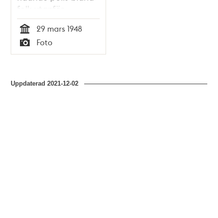
folk utanför
Götgatan 57,
29 mars 1948
Apoteket Gripen
Tid
Foto
Typ
Uppdaterad
2021-12-02