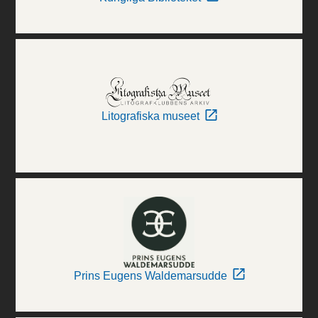
Litografiska museet
Prins Eugens Waldemarsudde