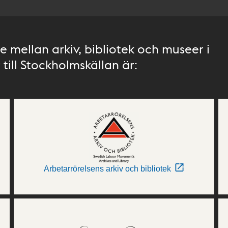
 mellan arkiv, bibliotek och museer i
till Stockholmskällan är:
Arbetarrörelsens arkiv och bibliotek