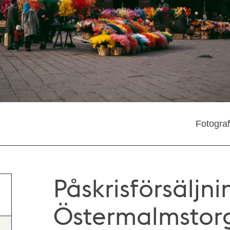
Fotogra
Påskrisförsäljn
Östermalmstorg