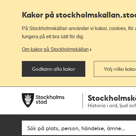
Kakor på stockholmskallan
.st
På Stockholmskällan använder vi kakor, cookies, för a
fungera på ett bra sätt för dig.
Om kakor på Stockholmskällan
Godkänn alla kakor
Välj vilka kak
Till
Till
Stockholmsk
navigationen
huvudinnehållet
Historia i ord, ljud oc
Fritextsök