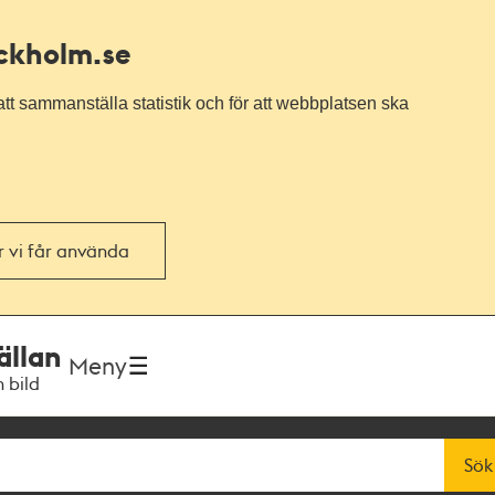
ockholm.se
tt sammanställa statistik och för att webbplatsen ska
or vi får använda
ällan
Meny
h bild
Sök