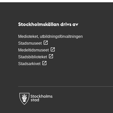
Kontakt
Stockholmskällan
Stockholmskällan drivs av
Medioteket, utbildningsförvaltningen
Stadsmuseet
Medeltidsmuseet
Stadsbiblioteket
Stadsarkivet