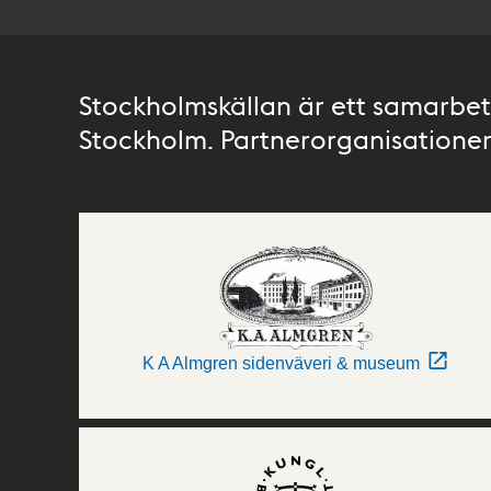
Stockholmskällan är ett samarbete
Stockholm. Partnerorganisationer 
K A Almgren sidenväveri & museum