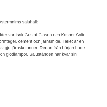
Östermalms saluhall:
ekter var Isak Gustaf Clason och Kasper Salin.
 formtegel, cement och järnsmide. Taket är en
 av gjutjärnskolonner. Redan från början hade
och glödlampor. Salustånden har kvar sin