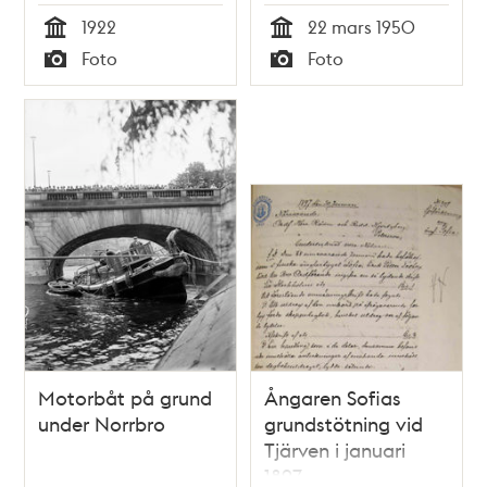
1922
22 mars 1950
Tid
Tid
Foto
Foto
Typ
Typ
Motorbåt på grund
Ångaren Sofias
under Norrbro
grundstötning vid
Tjärven i januari
1897