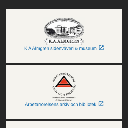
K A Almgren sidenväveri & museum
Arbetarrörelsens arkiv och bibliotek