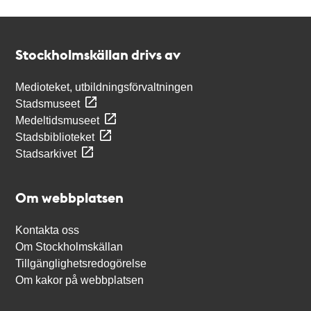
Kontakt
Stockholmskällan
Stockholmskällan drivs av
Medioteket, utbildningsförvaltningen
Stadsmuseet
Medeltidsmuseet
Stadsbiblioteket
Stadsarkivet
Om webbplatsen
Kontakta oss
Om Stockholmskällan
Tillgänglighetsredogörelse
Om kakor på webbplatsen