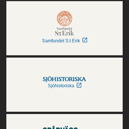
Samfundet S:t Erik
Sjöhistoriska