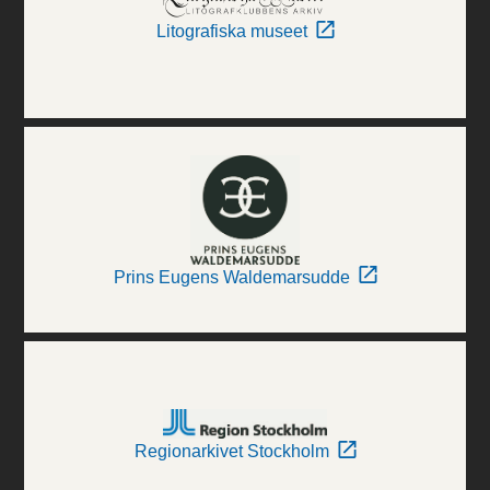
Litografiska museet
Prins Eugens Waldemarsudde
Regionarkivet Stockholm