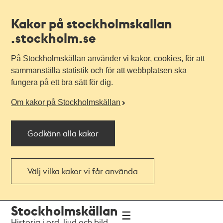
Kakor på stockholmskallan
.stockholm.se
På Stockholmskällan använder vi kakor, cookies, för att
sammanställa statistik och för att webbplatsen ska
fungera på ett bra sätt för dig.
Om kakor på Stockholmskällan
Godkänn alla kakor
Välj vilka kakor vi får använda
Till
Till
Stockholmskällan
navigationen
huvudinnehållet
Historia i ord, ljud och bild