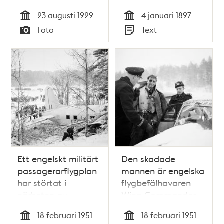
23 augusti 1929
4 januari 1897
Tid
Tid
Foto
Text
Typ
Typ
Ett engelskt militärt
Den skadade
passagerarflygplan
mannen är engelska
har störtat i
flygbefälhavaren
närheten av
Wing Commander
Råcksta Gård.
RIK Edwards.
18 februari 1951
18 februari 1951