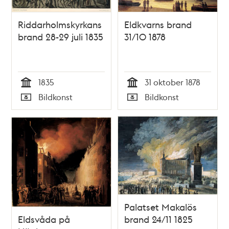
Riddarholmskyrkans
Eldkvarns brand
brand 28-29 juli 1835
31/10 1878
1835
31 oktober 1878
Tid
Tid
Bildkonst
Bildkonst
Typ
Typ
Palatset Makalös
Eldsvåda på
brand 24/11 1825