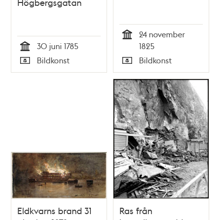
Högbergsgatan
24 november
Tid
30 juni 1785
1825
Tid
Bildkonst
Bildkonst
Typ
Typ
Eldkvarns brand 31
Ras från