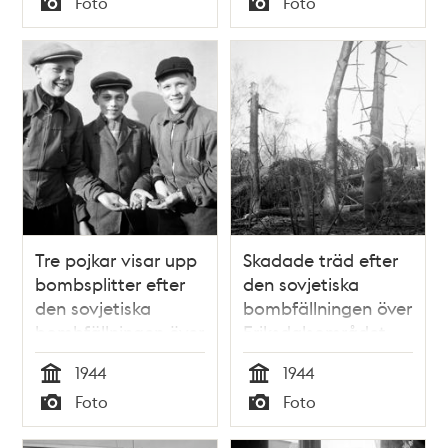
Foto
Foto
bombfällningen över
Typ
Typ
Eriksdalsområdet
1944.
Tre pojkar visar upp
Skadade träd efter
bombsplitter efter
den sovjetiska
den sovjetiska
bombfällningen över
bombfällningen över
Eriksdalsområdet
Eriksdalsområdet
1944.
1944
1944
1944.
Tid
Tid
Foto
Foto
Typ
Typ