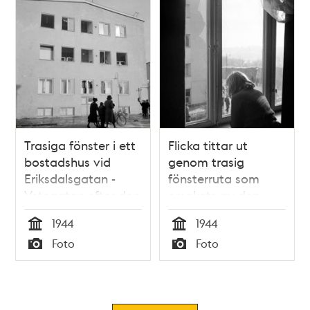
Trasiga fönster i ett
Flicka tittar ut
bostadshus vid
genom trasig
Eriksdalsgatan -
fönsterruta som
Vetegatan efter den
orsakats av den
sovjetiska
sovjetiska
1944
1944
bombfällningen över
bombfällningen över
Tid
Tid
Foto
Foto
Eriksdalsområdet
Eriksdalsområdet
Typ
Typ
1944.
1944.