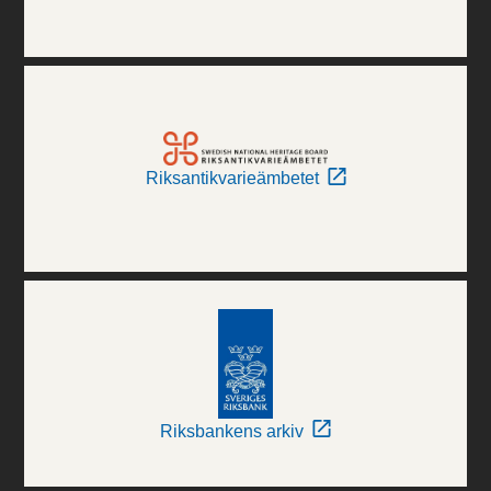
Riksantikvarieämbetet
Riksbankens arkiv