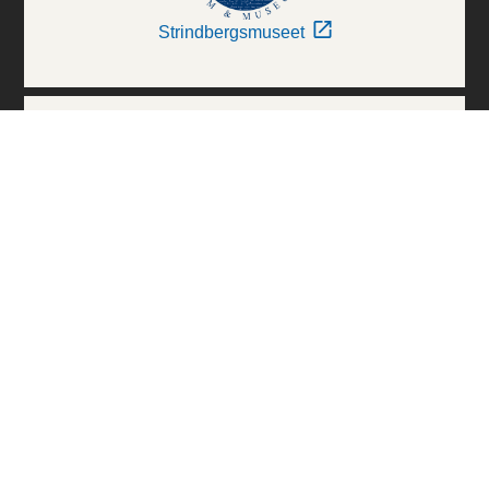
Strindbergsmuseet
Thielska Galleriet
Världskulturmuseerna