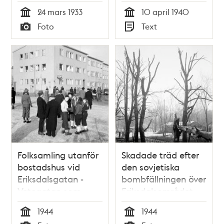
24 mars 1933
10 april 1940
Tid
Tid
Foto
Text
Typ
Typ
Folksamling utanför
Skadade träd efter
bostadshus vid
den sovjetiska
Eriksdalsgatan -
bombfällningen över
Vetegatan som
Eriksdalsområdet
skadats efter den
1944.
1944
1944
sovjetiska
Tid
Tid