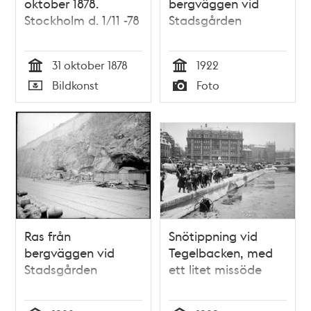
oktober 1878.
bergväggen vid
Stockholm d. 1/11 -78
Stadsgården
31 oktober 1878
1922
Tid
Tid
Bildkonst
Foto
Typ
Typ
Ras från
Snötippning vid
bergväggen vid
Tegelbacken, med
Stadsgården
ett litet missöde