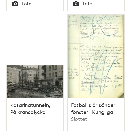
Tid
Tid
Foto
Foto
Typ
Typ
Katarinatunneln,
Fotboll slår sönder
Pålkransolycka
fönster i Kungliga
Slottet