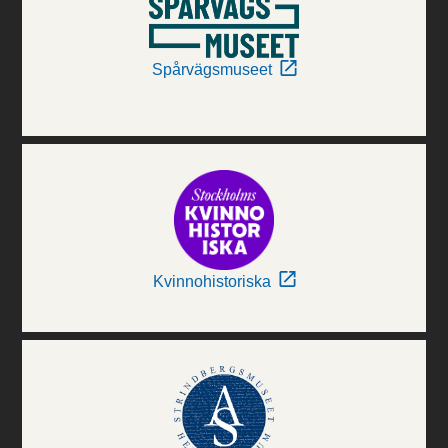
Spårvägsmuseet
Kvinnohistoriska