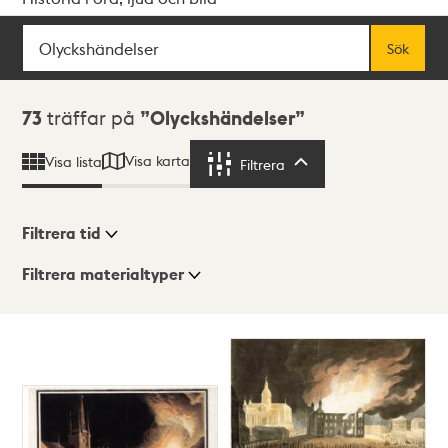
Sök
Fritextsök
Sök
Sökresultat
73
träffar på
Olyckshändelser
Visa karta
Visa lista
Filtrera
Filtrera
Filtrera tid
Filtrera materialtyper
Visningsläge
Totalt
73
träffar
Lista
Karta