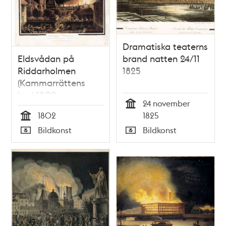
Dramatiska teaterns
Eldsvådan på
brand natten 24/11
Riddarholmen
1825
(Kammarrättens
hus) 1802
24 november
Tid
1802
1825
Tid
Bildkonst
Bildkonst
Typ
Typ