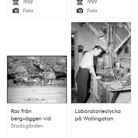
1922
1929
Tid
Tid
Foto
Foto
Typ
Typ
Ras från
Laboratorieolycka
bergväggen vid
på Wallingatan
Stadsgården