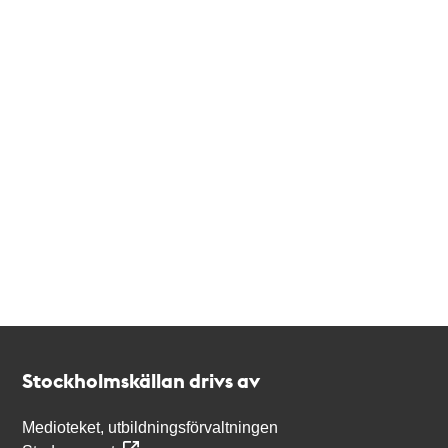
Kontakt
Stockholmskällan
Stockholmskällan drivs av
Medioteket, utbildningsförvaltningen