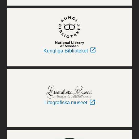
Kungliga Biblioteket
Litografiska museet