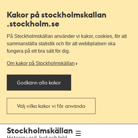
Kakor på stockholmskallan
.stockholm.se
På Stockholmskällan använder vi kakor, cookies, för att
sammanställa statistik och för att webbplatsen ska
fungera på ett bra sätt för dig.
Om kakor på Stockholmskällan
Godkänn alla kakor
Välj vilka kakor vi får använda
Till
Till
Stockholmskällan
navigationen
huvudinnehållet
Historia i ord, ljud och bild