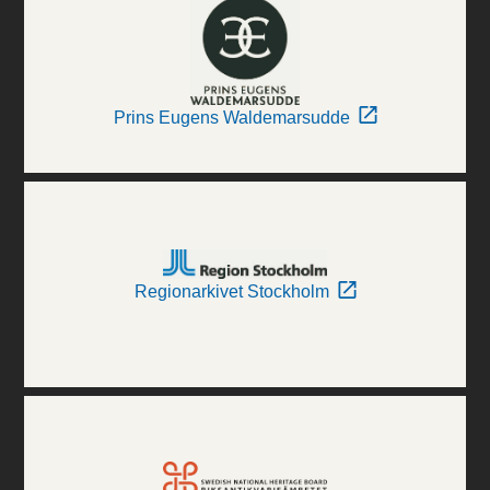
Prins Eugens Waldemarsudde
Regionarkivet Stockholm