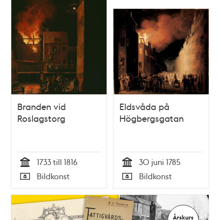
och
teman
Branden vid
Eldsvåda på
Roslagstorg
Högbergsgatan
1733 till 1816
30 juni 1785
Tid
Tid
Bildkonst
Bildkonst
Typ
Typ
Årskurs