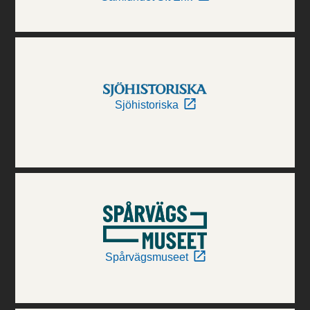
Sjöhistoriska
Spårvägsmuseet