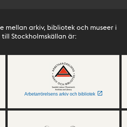
 mellan arkiv, bibliotek och museer i
till Stockholmskällan är:
Arbetarrörelsens arkiv och bibliotek