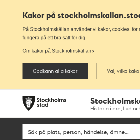
Kakor på stockholmskallan
.st
På Stockholmskällan använder vi kakor, cookies, för a
fungera på ett bra sätt för dig.
Om kakor på Stockholmskällan
Godkänn alla kakor
Välj vilka kak
Till
Till
Stockholmsk
navigationen
huvudinnehållet
Historia i ord, ljud oc
Fritextsök