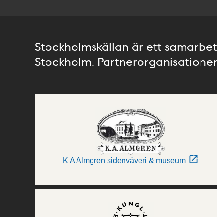
Stockholmskällan är ett samarbete
Stockholm. Partnerorganisationer 
K A Almgren sidenväveri & museum