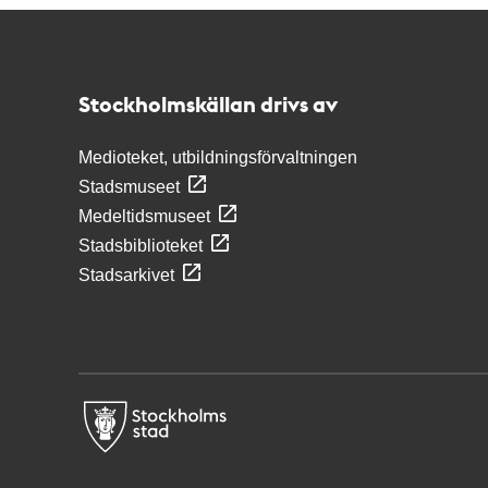
Kontakt
Stockholmskällan
Stockholmskällan drivs av
Medioteket, utbildningsförvaltningen
Stadsmuseet
Medeltidsmuseet
Stadsbiblioteket
Stadsarkivet