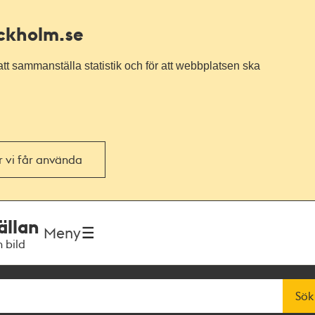
ockholm.se
tt sammanställa statistik och för att webbplatsen ska
or vi får använda
ällan
Meny
h bild
Sök