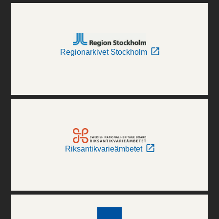
Regionarkivet Stockholm
Riksantikvarieämbetet