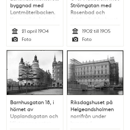
byggnad med
Strömgatan med
Lantmäteribacken.
Rosenbad och
Kungsträdgården i
Adelswärdska huset.
förgrunden
21 april 1904
1902 till 1905
Tid
Tid
Foto
Foto
Typ
Typ
Barnhusgatan 18, i
Riksdagshuset på
hörnet av
Helgeandsholmen
Upplandsgatan och
norrifrån under
Västmannagatan
byggnad.