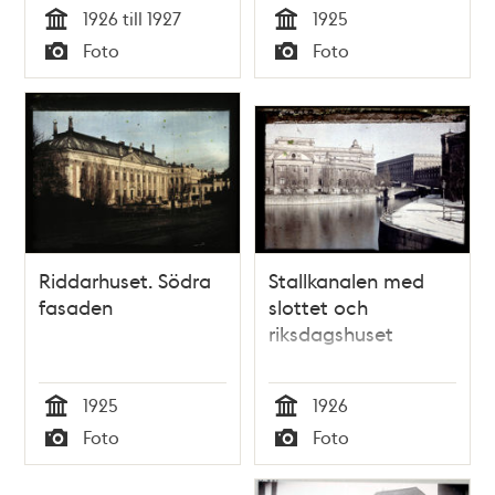
1926 till 1927
1925
Tid
Tid
Foto
Foto
Typ
Typ
Riddarhuset. Södra
Stallkanalen med
fasaden
slottet och
riksdagshuset
1925
1926
Tid
Tid
Foto
Foto
Typ
Typ