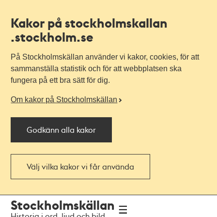
Kakor på stockholmskallan
.stockholm.se
På Stockholmskällan använder vi kakor, cookies, för att
sammanställa statistik och för att webbplatsen ska
fungera på ett bra sätt för dig.
Om kakor på Stockholmskällan
Godkänn alla kakor
Välj vilka kakor vi får använda
Till
Till
Stockholmskällan
navigationen
huvudinnehållet
Historia i ord, ljud och bild