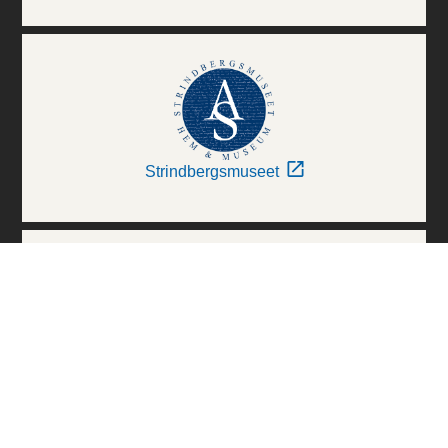
Strindbergsmuseet
Thielska Galleriet