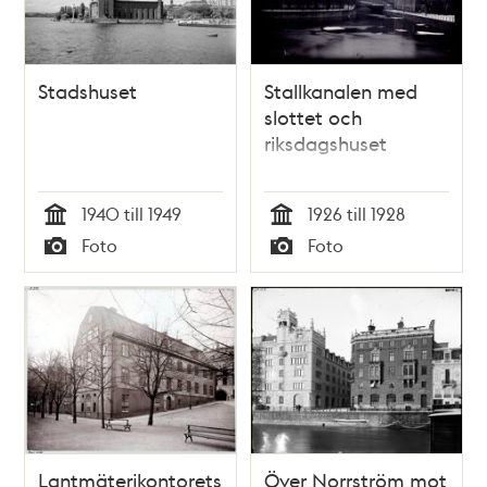
Stadshuset
Stallkanalen med
slottet och
riksdagshuset
1940 till 1949
1926 till 1928
Tid
Tid
Foto
Foto
Typ
Typ
Lantmäterikontorets
Över Norrström mot