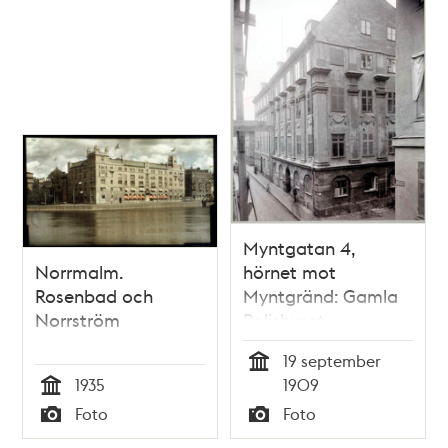
Myntgatan 4,
Norrmalm.
hörnet mot
Rosenbad och
Myntgränd: Gamla
Norrström
Polishuset
19 september
Tid
1935
1909
Tid
Foto
Foto
Typ
Typ