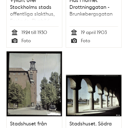
Stockholms stads
Drottninggatan -
offentliga slakthus,
Brunkebergsgatan
Enskede. Flygbild.
1924 till 1930
19 april 1903
Tid
Tid
Foto
Foto
Typ
Typ
Stadshuset från
Stadshuset. Södra