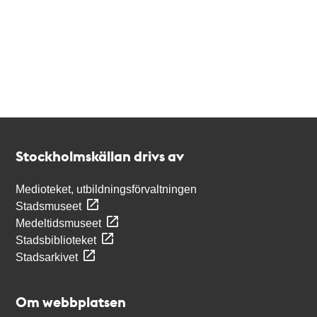
Kontakt
Stockholmskällan
Stockholmskällan drivs av
Medioteket, utbildningsförvaltningen
Stadsmuseet
Medeltidsmuseet
Stadsbiblioteket
Stadsarkivet
Om webbplatsen