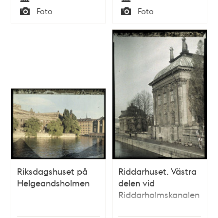
Tid
Tid
Foto
Foto
Typ
Typ
Riksdagshuset på
Riddarhuset. Västra
Helgeandsholmen
delen vid
Riddarholmskanalen