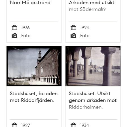
Norr Mälarstrand
Arkaden med utsikt
mot Södermalm
1936
1924
Tid
Tid
Foto
Foto
Typ
Typ
Stadshuset, fasaden
Stadshuset. Utsikt
mot Riddarfjärden.
genom arkaden mot
Riddarholmen.
1927
1934