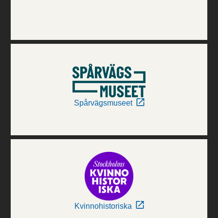
Spårvägsmuseet
Kvinnohistoriska