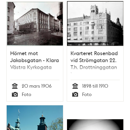
Hörnet mot
Kvarteret Rosenbad
Jakobsgatan - Klara
vid Strömgatan 22.
Västra Kyrkogata
T.h. Drottninggatan
1
20 mars 1906
1898 till 1910
Tid
Tid
Foto
Foto
Typ
Typ