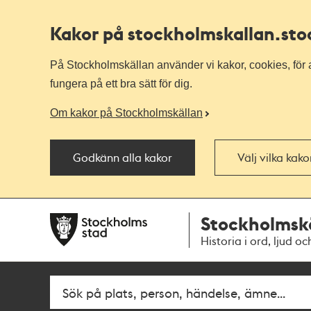
Kakor på stockholmskallan
.st
På Stockholmskällan använder vi kakor, cookies, för a
fungera på ett bra sätt för dig.
Om kakor på Stockholmskällan
Godkänn alla kakor
Välj vilka kak
Till
Till
Stockholmsk
navigationen
huvudinnehållet
Historia i ord, ljud oc
Fritextsök