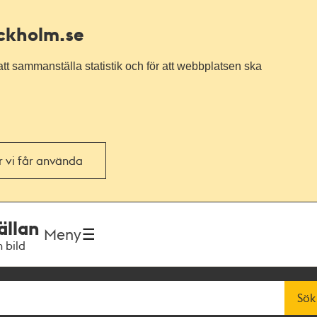
ockholm.se
tt sammanställa statistik och för att webbplatsen ska
or vi får använda
ällan
Meny
h bild
Sök