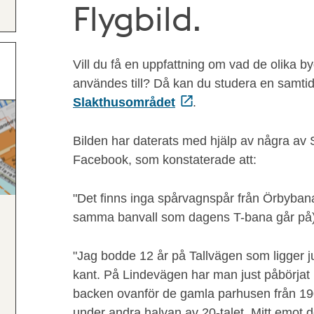
Flygbild.
Vill du få en uppfattning om vad de olika b
användes till? Då kan du studera en samti
Slakthusområdet
.
Bilden har daterats med hjälp av några av
Facebook, som konstaterade att:
"D
et finns inga spårvagnspår från Örbyb
samma banvall som dagens T-bana går på)
"
Jag bodde 12 år på Tallvägen som ligger ju
kant. På Lindevägen har man just påbörjat 
backen ovanför de gamla parhusen från 19
under andra halvan av 20-talet. Mitt emot d