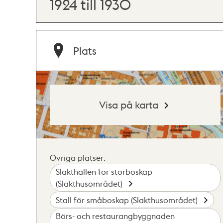
1924 till 1930
Plats
Visa på karta
Övriga platser:
Slakthallen för storboskap
(Slakthusområdet)
Stall för småboskap (Slakthusområdet)
Börs- och restaurangbyggnaden