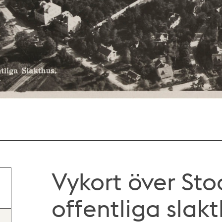
Vykort över St
offentliga slak