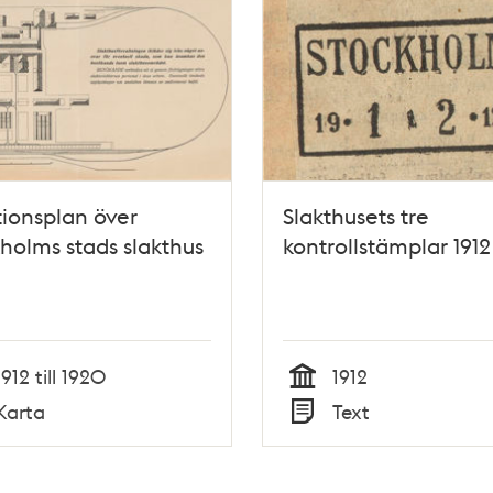
tionsplan över
Slakthusets tre
holms stads slakthus
kontrollstämplar 1912
1912 till 1920
1912
Tid
Karta
Text
Typ