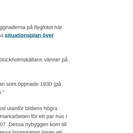
yggnaderna på flygfotot här
da
situationsplan över
 Stockholmskällans vänner på
anan som öppnade 1930 (på
."
st utanför bildens högra
markarbeten för ett par hus i
07. Dessa nybyggen kom till
essa byggplatser ligger ett