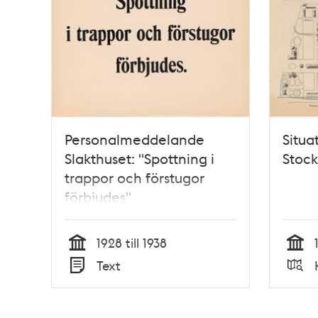
Personalmeddelande
Situa
Slakthuset: "Spottning i
Stock
trappor och förstugor
förbjudes"
1928 till 1938
Tid
Tid
Text
Typ
Typ