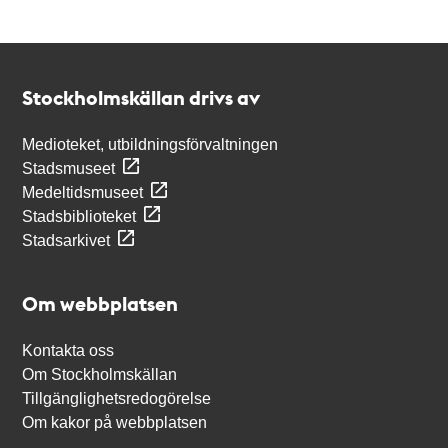
Kontakt
Stockholmskällan
Stockholmskällan drivs av
Medioteket, utbildningsförvaltningen
Stadsmuseet
Medeltidsmuseet
Stadsbiblioteket
Stadsarkivet
Om webbplatsen
Kontakta oss
Om Stockholmskällan
Tillgänglighetsredogörelse
Om kakor på webbplatsen