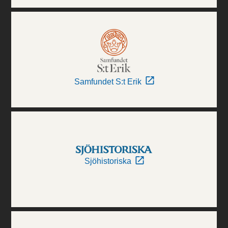
Samfundet S:t Erik
Sjöhistoriska