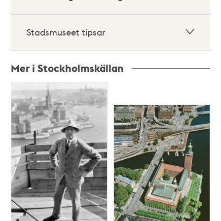
Stadsmuseet tipsar
Mer i Stockholmskällan
Relaterade
poster
och
teman