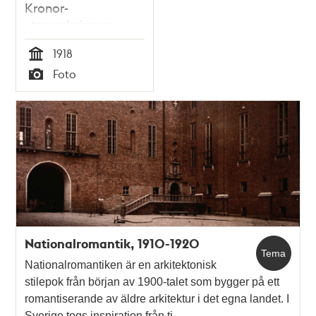
Kronor-
utsmyckningen,
framför
1918
stadshusfasaden.
Tid
Foto
Typ
Nationalromantik, 1910-1920
Tema
Nationalromantiken är en arkitektonisk
stilepok från början av 1900-talet som bygger på ett
romantiserande av äldre arkitektur i det egna landet. I
Sverige togs inspiration från ti…