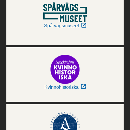
Spårvägsmuseet
Kvinnohistoriska