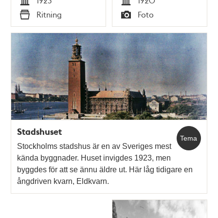
1923
1920
Tid
Tid
Ritning
Foto
Typ
Typ
Stadshuset
Tema
Stockholms stadshus är en av Sveriges mest
kända byggnader. Huset invigdes 1923, men
byggdes för att se ännu äldre ut. Här låg tidigare en
ångdriven kvarn, Eldkvarn.