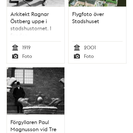
Arkitekt Ragnar
Flygfoto över
Östberg uppe i
Stadshuset
stadshustornet. I
fonden
Riddarholmen.
1919
2001
Tid
Tid
Foto
Foto
Typ
Typ
Förgyllaren Paul
Magnusson vid Tre