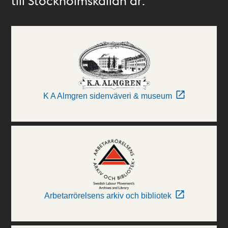
till Stockholmskällan är:
K A Almgren sidenväveri & museum
Arbetarrörelsens arkiv och bibliotek