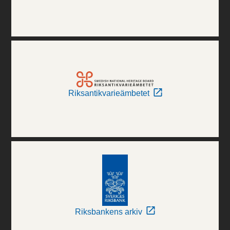
Riksantikvarieämbetet
Riksbankens arkiv