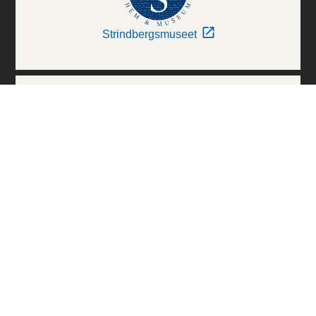
Strindbergsmuseet
Thielska Galleriet
Världskulturmuseerna