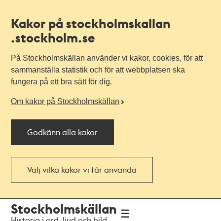
Kakor på stockholmskallan
.stockholm.se
På Stockholmskällan använder vi kakor, cookies, för att
sammanställa statistik och för att webbplatsen ska
fungera på ett bra sätt för dig.
Om kakor på Stockholmskällan
Godkänn alla kakor
Välj vilka kakor vi får använda
Till
Till
Stockholmskällan
navigationen
huvudinnehållet
Historia i ord, ljud och bild