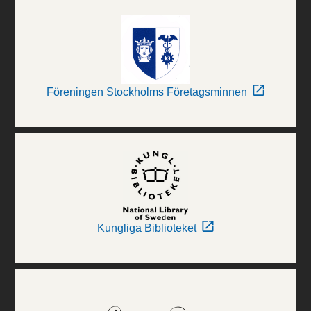
Föreningen Stockholms Företagsminnen
Kungliga Biblioteket