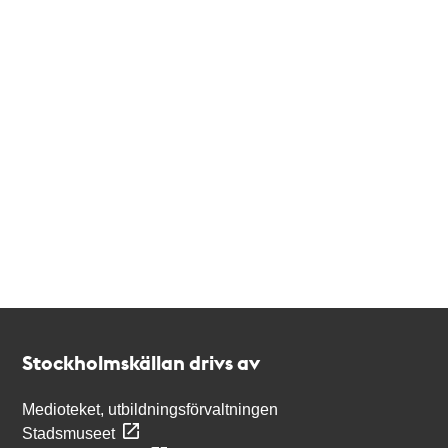
Kontakt
Stockholmskällan
Stockholmskällan drivs av
Medioteket, utbildningsförvaltningen
Stadsmuseet