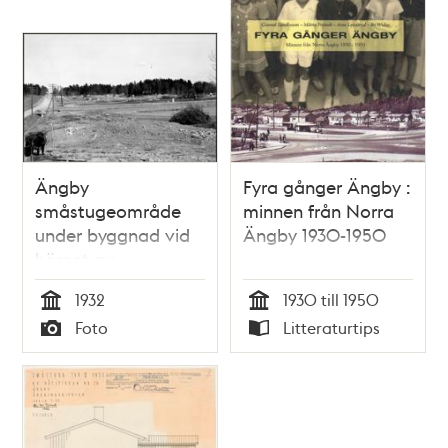
Ängby
Fyra gånger Ängby :
småstugeområde
minnen från Norra
under byggnad vid
Ängby 1930-1950
hörnet av
Blackebergsvägen
1932
1930 till 1950
och Ängbyvägen,
Tid
Tid
Foto
Litteraturtips
mot norr
Typ
Typ