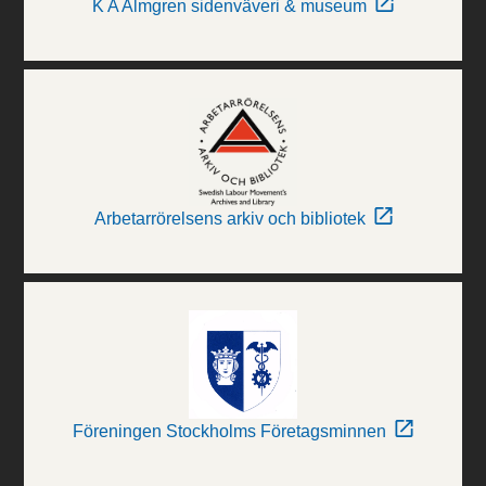
K A Almgren sidenväveri & museum
Arbetarrörelsens arkiv och bibliotek
Föreningen Stockholms Företagsminnen