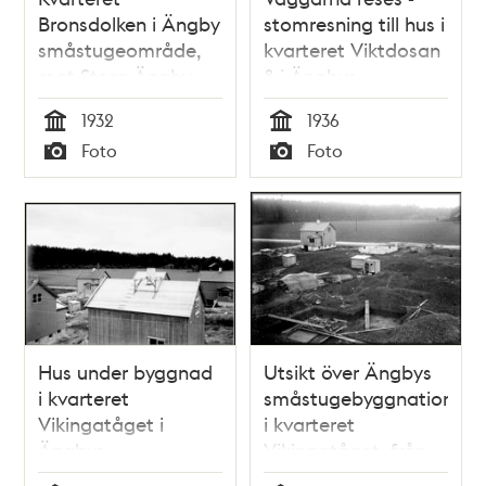
Bronsdolken i Ängby
stomresning till hus i
småstugeområde,
kvarteret Viktdosan
mot Stora Ängby
8 i Ängbys
gård
småstugeområde
1932
1936
Tid
Tid
Foto
Foto
Typ
Typ
Hus under byggnad
Utsikt över Ängbys
i kvarteret
småstugebyggnation
Vikingatåget i
i kvarteret
Ängbys
Vikingatåget, från
småstugeområde
kvarteret