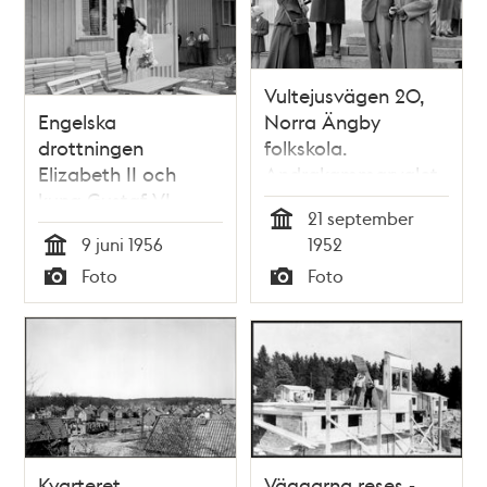
Vultejusvägen 20,
Engelska
Norra Ängby
drottningen
folkskola.
Elizabeth II och
Andrakammarvalet
kung Gustaf VI
1952. Utdelning av
21 september
Adolf besöker
valsedlar till
Tid
9 juni 1956
1952
familjen Larsson i
landslagskapten
Tid
Foto
Foto
Norra Ängby
Rune Larsson med
Typ
Typ
fru Maj-Britt
Kvarteret
Väggarna reses -