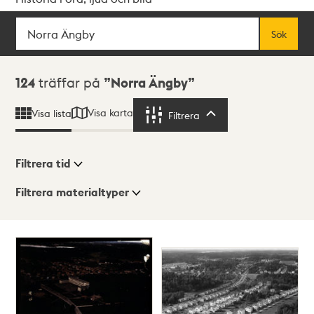
Sök
Fritextsök
Sök
Sökresultat
124
träffar på
Norra Ängby
Visa karta
Visa lista
Filtrera
Filtrera
Filtrera tid
Filtrera materialtyper
Visningsläge
Totalt
124
träffar
Lista
Karta