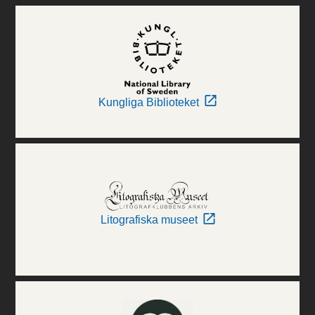
Kungliga Biblioteket
Litografiska museet