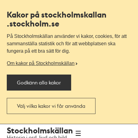
Kakor på stockholmskallan
.stockholm.se
På Stockholmskällan använder vi kakor, cookies, för att
sammanställa statistik och för att webbplatsen ska
fungera på ett bra sätt för dig.
Om kakor på Stockholmskällan
Godkänn alla kakor
Välj vilka kakor vi får använda
Till
Till
Stockholmskällan
navigationen
huvudinnehållet
Historia i ord, ljud och bild