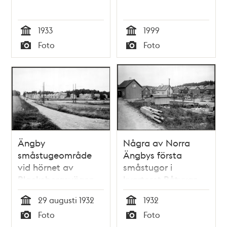
1933
1999
Tid
Tid
Foto
Foto
Typ
Typ
Ängby
Några av Norra
småstugeområde
Ängbys första
vid hörnet av
småstugor i
Blackebergsvägen
kvarteret Båtyxan
och Ängbyvägen
29 augusti 1932
1932
mot norr
Tid
Tid
Foto
Foto
Typ
Typ