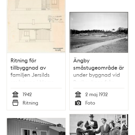
Ritning för
Ängby
tillbyggnad av
småstugeområde är
familjen Jersilds
under byggnad vid
småstuga i Norra
Ruriksvägen från
Ängby 1942
Ängbyvägen mot
1942
2 maj 1932
norr och Stora
Tid
Tid
Ritning
Foto
Ängby gård
Typ
Typ