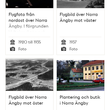
Flygfoto från
Flygbild över Norra
nordost över Norra
Ängby mot väster
Ängby. I förgrunden
Vultejusvägen och
Norra Ängby
1920 till 1935
1937
folkskola
Tid
Tid
Foto
Foto
Typ
Typ
Flygbild över Norra
Plantering och butik
Ängby mot öster
i Norra Ängby