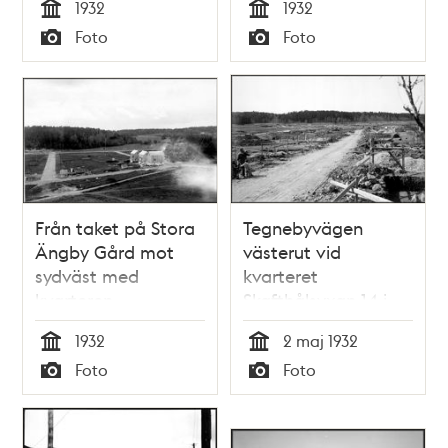
1932
1932
Trädgårdsbacken 11
Tid
Tid
Foto
Foto
vid
Typ
Typ
Galtabäcksvägen
Från taket på Stora
Tegnebyvägen
Ängby Gård mot
västerut vid
sydväst med
kvarteret
kvarteren
Skafthålsyxan 14 i
Drakhuvudet och
Ängby
1932
2 maj 1932
Drakskeppet under
småstugeområde
Tid
Tid
Foto
Foto
byggnad i Ängby
Typ
Typ
småstugeområde