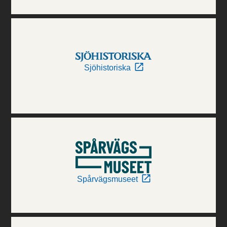
Sjöhistoriska
Spårvägsmuseet