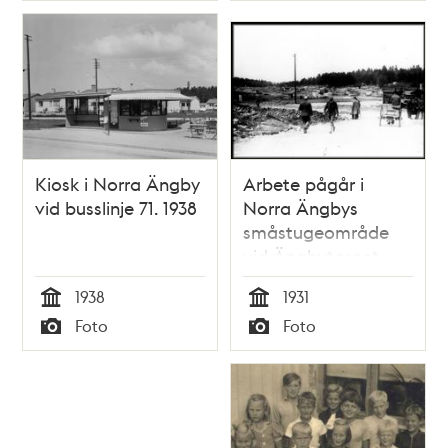
Kiosk i Norra Ängby
Arbete pågår i
vid busslinje 71. 1938
Norra Ängbys
småstugeområde
vid Ängbytorget
1938
1931
Tid
Tid
Foto
Foto
Typ
Typ