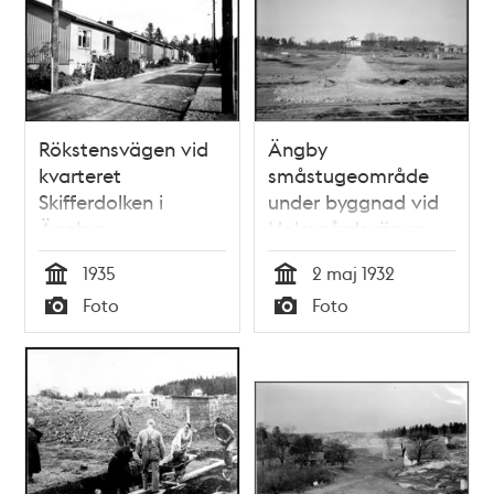
Rökstensvägen vid
Ängby
kvarteret
småstugeområde
Skifferdolken i
under byggnad vid
Ängbys
Holmgårdsvägen,
småstugeområde
från Ängbyvägen
1935
2 maj 1932
mot Stora Ängby
Tid
Tid
Foto
Foto
gård
Typ
Typ