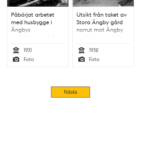
Påbörjat arbetet
Utsikt från taket av
med husbygge i
Stora Ängby gård
Ängbys
norrut mot Ängby
småstugeområde
småstugeområde
och Beckomberga
1931
1932
sjukhus
Tid
Tid
Foto
Foto
Typ
Typ
Nästa