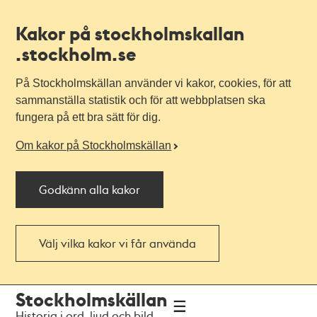
Kakor på stockholmskallan
.stockholm.se
På Stockholmskällan använder vi kakor, cookies, för att
sammanställa statistik och för att webbplatsen ska
fungera på ett bra sätt för dig.
Om kakor på Stockholmskällan
Godkänn alla kakor
Välj vilka kakor vi får använda
Till
Till
Stockholmskällan
navigationen
huvudinnehållet
Historia i ord, ljud och bild