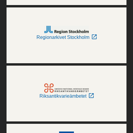
Regionarkivet Stockholm
Riksantikvarieämbetet