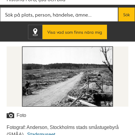
Fritextsök
Sök
Visa vad som finns nära mig
Foto
Fotograf: Anderson, Stockholms stads småstugebyrå
(SMÅA) .
Stadsmuseet