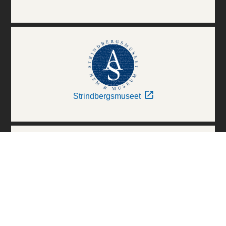
Strindbergsmuseet
Thielska Galleriet