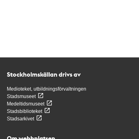
Kontakt
Stockholmskällan
Stockholmskällan drivs av
Medioteket, utbildningsförvaltningen
Stadsmuseet
Medeltidsmuseet
Stadsbiblioteket
Stadsarkivet
Om webbplatsen