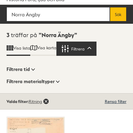
Sök
Fritextsök
Sök
Sökresultat
3
träffar på
Norra Ängby
Visa karta
Visa lista
Filtrera
Filtrera
Filtrera tid
Filtrera materialtyper
Visningsläge
Totalt
Valda filter:
Ritning
Rensa filter
3
träffar
Lista
Karta