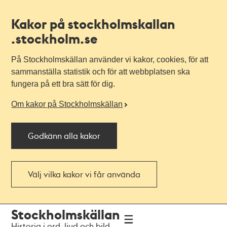
Kakor på stockholmskallan
.stockholm.se
På Stockholmskällan använder vi kakor, cookies, för att
sammanställa statistik och för att webbplatsen ska
fungera på ett bra sätt för dig.
Om kakor på Stockholmskällan
Godkänn alla kakor
Välj vilka kakor vi får använda
Till
Till
Stockholmskällan
navigationen
huvudinnehållet
Historia i ord, ljud och bild