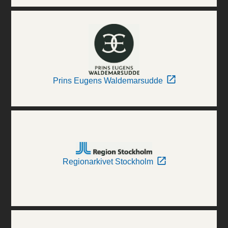
Prins Eugens Waldemarsudde
Regionarkivet Stockholm