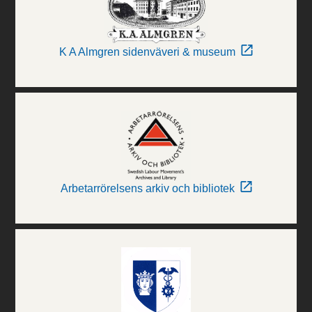
K A Almgren sidenväveri & museum
Arbetarrörelsens arkiv och bibliotek