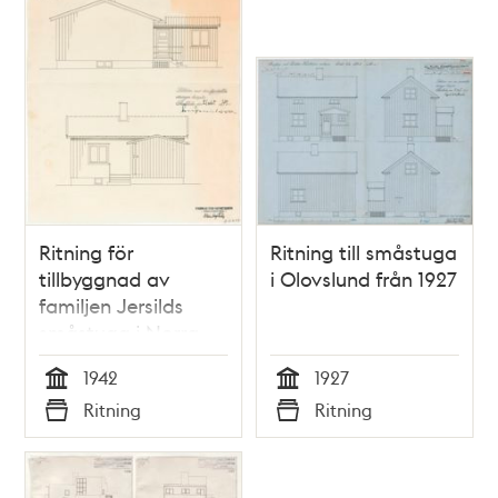
Ritning för
Ritning till småstuga
tillbyggnad av
i Olovslund från 1927
familjen Jersilds
småstuga i Norra
Ängby 1942
1942
1927
Tid
Tid
Ritning
Ritning
Typ
Typ