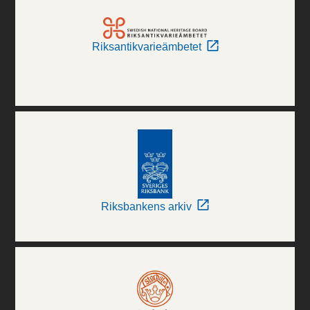
Riksantikvarieämbetet
Riksbankens arkiv