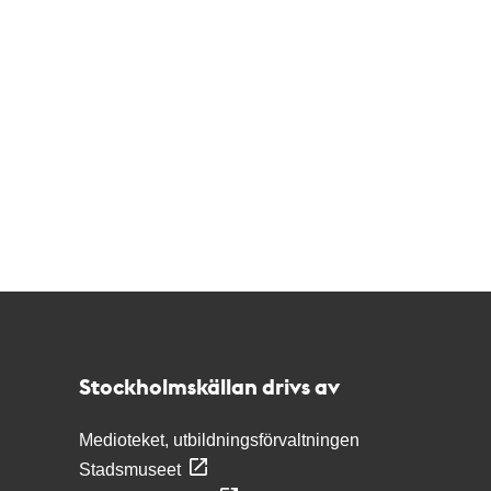
Kontakt
Stockholmskällan
Stockholmskällan drivs av
Medioteket, utbildningsförvaltningen
Stadsmuseet