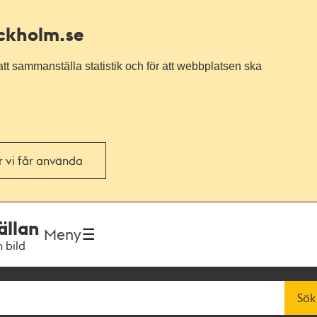
ockholm.se
tt sammanställa statistik och för att webbplatsen ska
or vi får använda
ällan
Meny
h bild
Sök