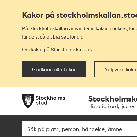
Kakor på stockholmskallan
.st
På Stockholmskällan använder vi kakor, cookies, för a
fungera på ett bra sätt för dig.
Om kakor på Stockholmskällan
Godkänn alla kakor
Välj vilka kak
Till
Till
Stockholmsk
navigationen
huvudinnehållet
Historia i ord, ljud oc
Fritextsök