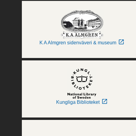
K A Almgren sidenväveri & museum
Kungliga Biblioteket