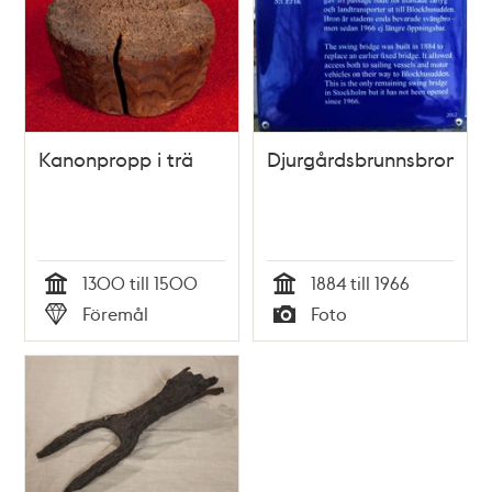
Kanonpropp i trä
Djurgårdsbrunnsbron
1300 till 1500
1884 till 1966
Tid
Tid
Föremål
Foto
Typ
Typ