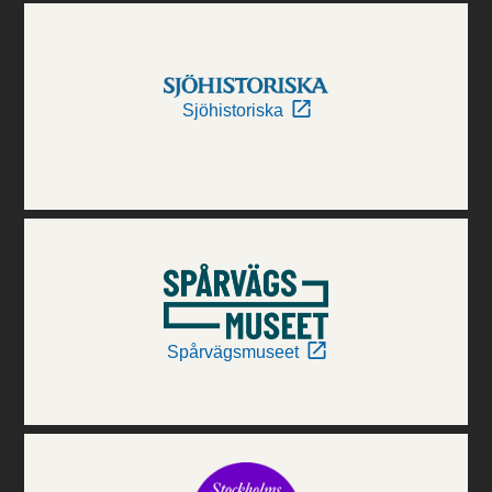
Sjöhistoriska
Spårvägsmuseet