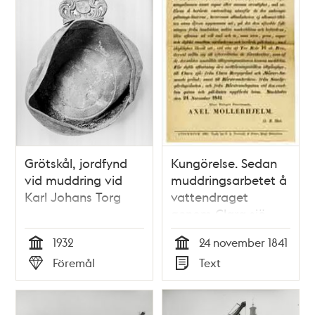
Grötskål, jordfynd
Kungörelse. Sedan
vid muddring vid
muddringsarbetet å
Karl Johans Torg
vattendraget
genom Clara sjö
och Rörstrandsviken
1932
24 november 1841
samt kanalen ut till
Tid
Tid
Föremål
Text
Carlbergsviken
Typ
Typ
numera blifvit
fullbordadt...Stockholm
den 24 november