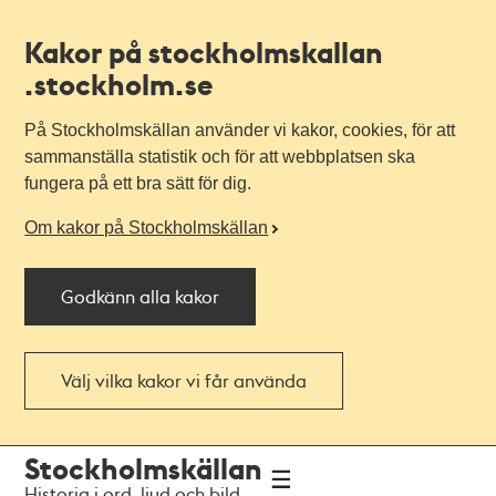
Kakor på stockholmskallan
.stockholm.se
På Stockholmskällan använder vi kakor, cookies, för att
sammanställa statistik och för att webbplatsen ska
fungera på ett bra sätt för dig.
Om kakor på Stockholmskällan
Godkänn alla kakor
Välj vilka kakor vi får använda
Till
Till
Stockholmskällan
navigationen
huvudinnehållet
Historia i ord, ljud och bild