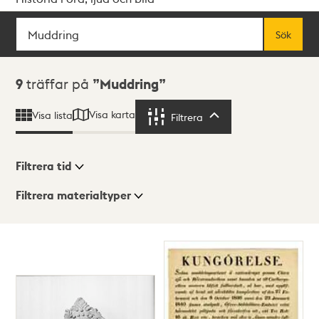
Sök
Fritextsök
Sök
Sökresultat
9
träffar på
Muddring
Visa karta
Visa lista
Filtrera
Filtrera
Filtrera tid
Filtrera materialtyper
Visningsläge
Totalt
9
träffar
Lista
Karta