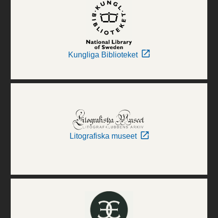
Kungliga Biblioteket
Litografiska museet