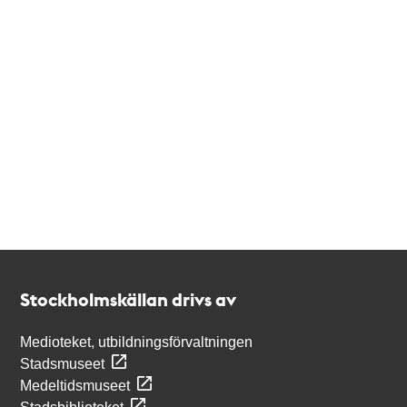
Kontakt
Stockholmskällan
Stockholmskällan drivs av
Medioteket, utbildningsförvaltningen
Stadsmuseet
Medeltidsmuseet