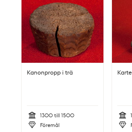
Kanonpropp i trä
Kart
1300 till 1500
Tid
Tid
Föremål