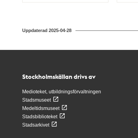
Typ
Typ
Uppdaterad
2025-04-28
Kontakt
Stockholmskällan
Stockholmskällan drivs av
Medioteket, utbildningsförvaltningen
Stadsmuseet
Medeltidsmuseet
Stadsbiblioteket
Stadsarkivet