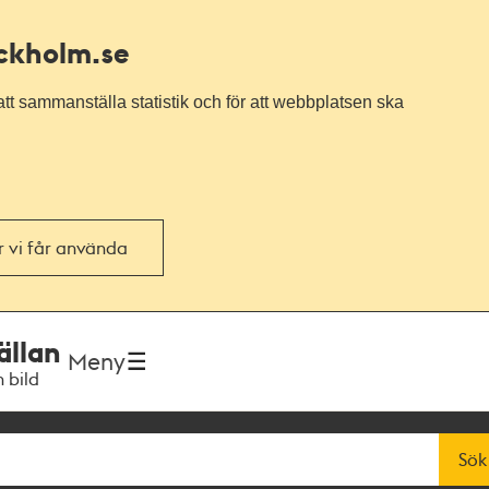
ockholm.se
tt sammanställa statistik och för att webbplatsen ska
or vi får använda
ällan
Meny
h bild
Sök