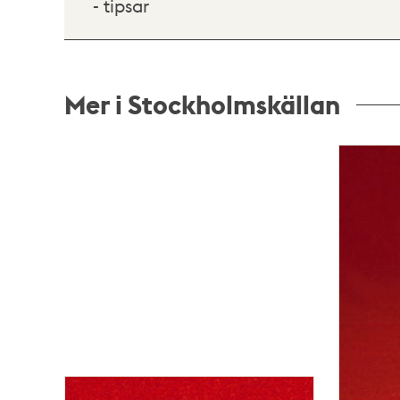
- tipsar
Mer i Stockholmskällan
Relaterade
poster
och
teman