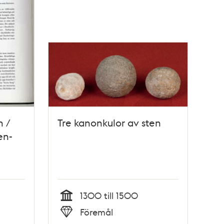
n /
Tre kanonkulor av sten
en-
1300 till 1500
Tid
Föremål