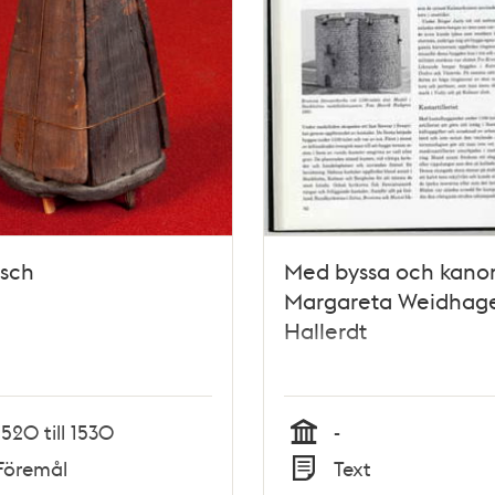
esch
Med byssa och kano
Margareta Weidhag
Hallerdt
1520 till 1530
-
Tid
Föremål
Text