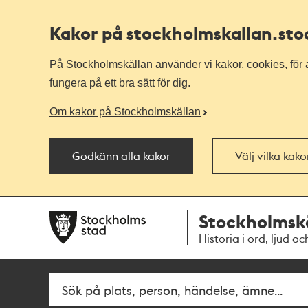
Kakor på stockholmskallan
.st
På Stockholmskällan använder vi kakor, cookies, för a
fungera på ett bra sätt för dig.
Om kakor på Stockholmskällan
Godkänn alla kakor
Välj vilka kak
Till
Till
Stockholmsk
navigationen
huvudinnehållet
Historia i ord, ljud oc
Fritextsök