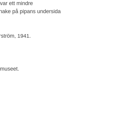
var ett mindre
hake på pipans undersida
rström, 1941.
smuseet.