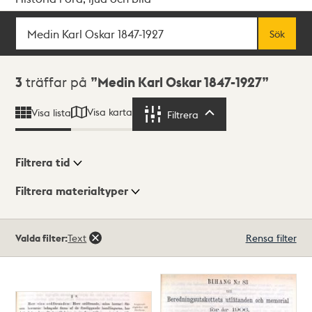
Sök
Fritextsök
Sök
Sökresultat
3
träffar på
Medin Karl Oskar 1847-1927
Visa karta
Visa lista
Filtrera
Filtrera
Filtrera tid
Filtrera materialtyper
Visningsläge
Totalt
Valda filter:
Text
Rensa filter
3
träffar
Lista
Karta