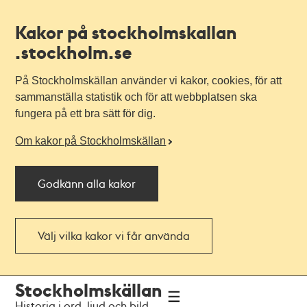
Kakor på stockholmskallan
.stockholm.se
På Stockholmskällan använder vi kakor, cookies, för att
sammanställa statistik och för att webbplatsen ska
fungera på ett bra sätt för dig.
Om kakor på Stockholmskällan
Godkänn alla kakor
Välj vilka kakor vi får använda
Till
Till
Stockholmskällan
navigationen
huvudinnehållet
Historia i ord, ljud och bild