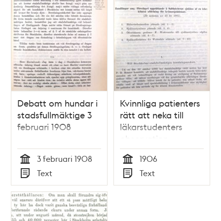
Debatt om hundar i
Kvinnliga patienters
stadsfullmäktige 3
rätt att neka till
februari 1908
läkarstudenters
observation -
debatt i
3 februari 1908
1906
stadsfullmäktige
Tid
Tid
Text
Text
1906
Typ
Typ