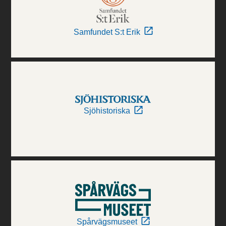
Samfundet S:t Erik
Sjöhistoriska
Spårvägsmuseet