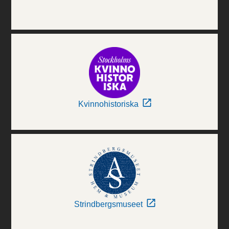
Kvinnohistoriska
Strindbergsmuseet