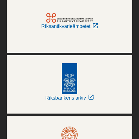
Riksantikvarieämbetet
Riksbankens arkiv