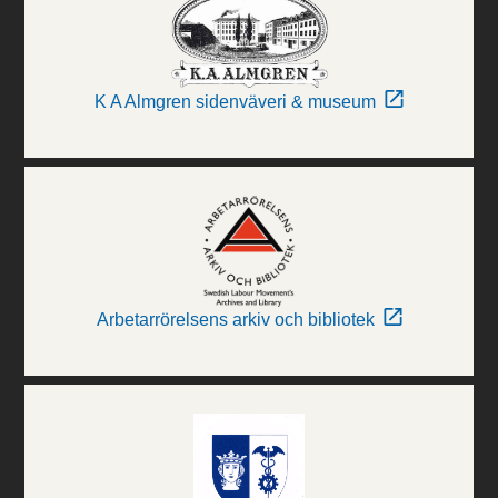
K A Almgren sidenväveri & museum
Arbetarrörelsens arkiv och bibliotek