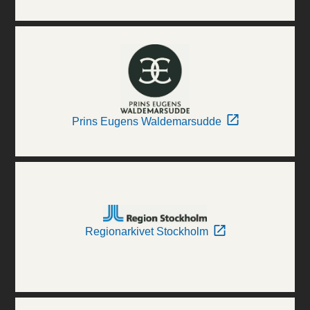
Prins Eugens Waldemarsudde
Regionarkivet Stockholm