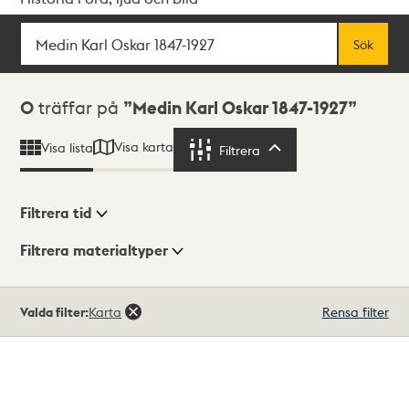
Sök
Fritextsök
Sök
Sökresultat
0
träffar på
Medin Karl Oskar 1847-1927
Visa karta
Visa lista
Filtrera
Filtrera
Filtrera tid
Filtrera materialtyper
Visningsläge
Totalt
Valda filter:
Karta
Rensa filter
0
träffar
Lista
Karta