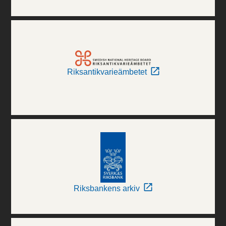
Riksantikvarieämbetet
Riksbankens arkiv