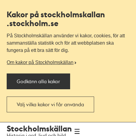
Kakor på stockholmskallan
.stockholm.se
På Stockholmskällan använder vi kakor, cookies, för att
sammanställa statistik och för att webbplatsen ska
fungera på ett bra sätt för dig.
Om kakor på Stockholmskällan
Godkänn alla kakor
Välj vilka kakor vi får använda
Till
Till
Stockholmskällan
navigationen
huvudinnehållet
Historia i ord, ljud och bild