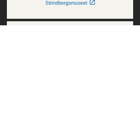
Strindbergsmuseet
Thielska Galleriet
Världskulturmuseerna