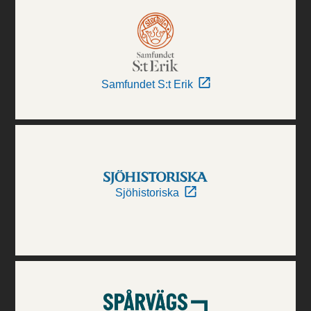
Samfundet S:t Erik
Sjöhistoriska