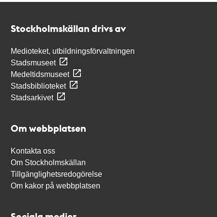
Kontakt
Stockholmskällan
Stockholmskällan drivs av
Medioteket, utbildningsförvaltningen
Stadsmuseet
Medeltidsmuseet
Stadsbiblioteket
Stadsarkivet
Om webbplatsen
Kontakta oss
Om Stockholmskällan
Tillgänglighetsredogörelse
Om kakor på webbplatsen
Sociala medier