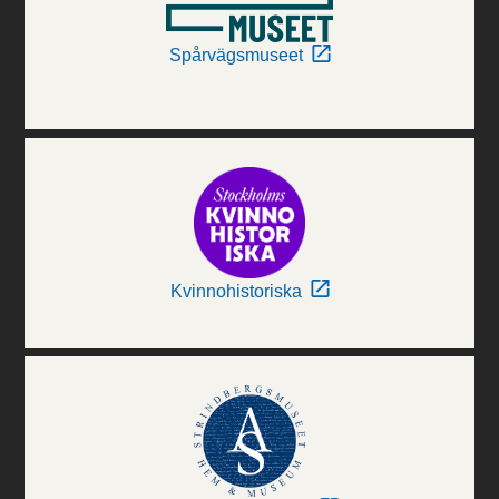
Spårvägsmuseet
Kvinnohistoriska