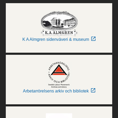
K A Almgren sidenväveri & museum
Arbetarrörelsens arkiv och bibliotek