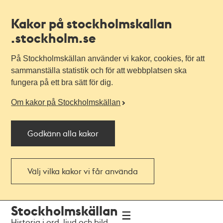
Kakor på stockholmskallan
.stockholm.se
På Stockholmskällan använder vi kakor, cookies, för att
sammanställa statistik och för att webbplatsen ska
fungera på ett bra sätt för dig.
Om kakor på Stockholmskällan
Godkänn alla kakor
Välj vilka kakor vi får använda
Till
Till
Stockholmskällan
navigationen
huvudinnehållet
Historia i ord, ljud och bild