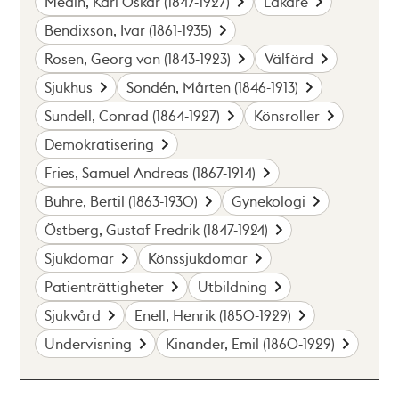
Medin, Karl Oskar (1847-1927)
Läkare
Bendixson, Ivar (1861-1935)
Rosen, Georg von (1843-1923)
Välfärd
Sjukhus
Sondén, Mårten (1846-1913)
Sundell, Conrad (1864-1927)
Könsroller
Demokratisering
Fries, Samuel Andreas (1867-1914)
Buhre, Bertil (1863-1930)
Gynekologi
Östberg, Gustaf Fredrik (1847-1924)
Sjukdomar
Könssjukdomar
Patienträttigheter
Utbildning
Sjukvård
Enell, Henrik (1850-1929)
Undervisning
Kinander, Emil (1860-1929)