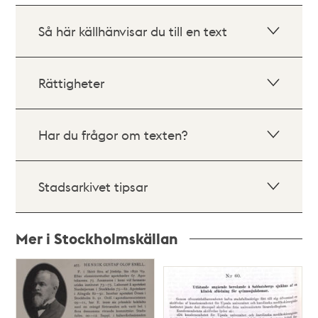
Så här källhänvisar du till en text
Rättigheter
Har du frågor om texten?
Stadsarkivet tipsar
Mer i Stockholmskällan
Relaterade
poster
och
teman