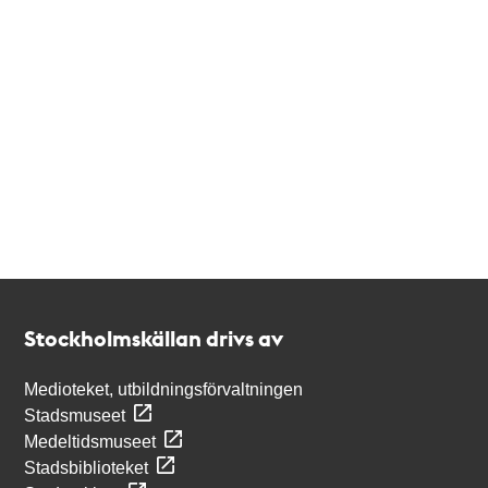
Kontakt
Stockholmskällan
Stockholmskällan drivs av
Medioteket, utbildningsförvaltningen
Stadsmuseet
Medeltidsmuseet
Stadsbiblioteket