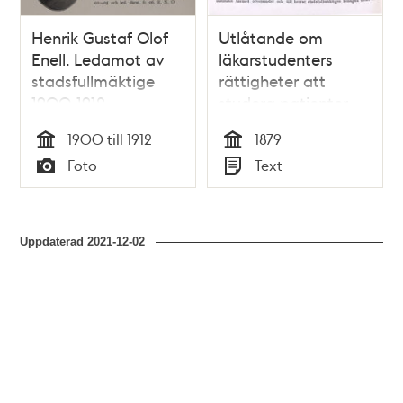
Henrik Gustaf Olof
Utlåtande om
Enell. Ledamot av
läkarstudenters
stadsfullmäktige
rättigheter att
1900-1912
studera patienter
1879
1900 till 1912
1879
Tid
Tid
Foto
Text
Typ
Typ
Uppdaterad
2021-12-02