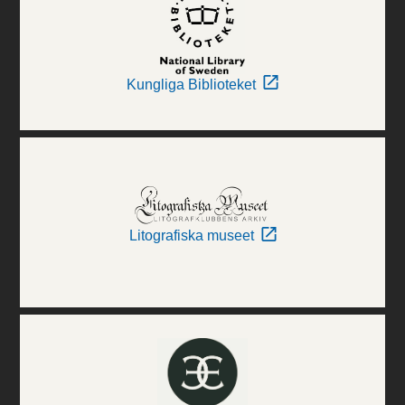
Kungliga Biblioteket
Litografiska museet