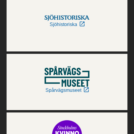
Sjöhistoriska
Spårvägsmuseet