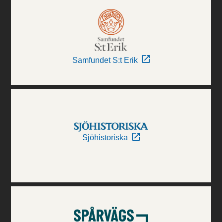
Samfundet S:t Erik
Sjöhistoriska