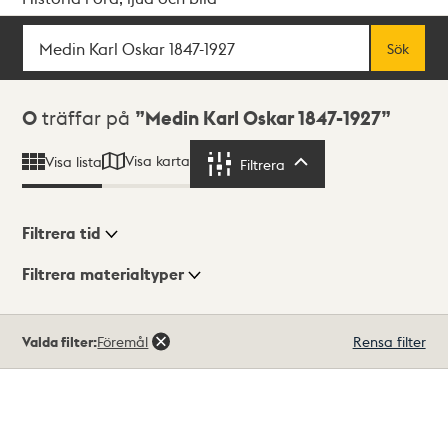
Sök
Fritextsök
Sök
Sökresultat
0
träffar på
Medin Karl Oskar 1847-1927
Visa karta
Visa lista
Filtrera
Filtrera
Filtrera tid
Filtrera materialtyper
Visningsläge
Totalt
Valda filter:
Föremål
Rensa filter
0
träffar
Lista
Karta