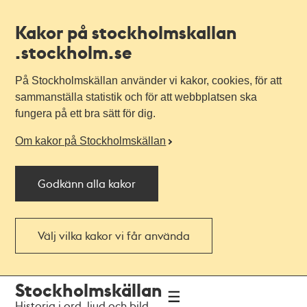
Kakor på stockholmskallan
.stockholm.se
På Stockholmskällan använder vi kakor, cookies, för att
sammanställa statistik och för att webbplatsen ska
fungera på ett bra sätt för dig.
Om kakor på Stockholmskällan
Godkänn alla kakor
Välj vilka kakor vi får använda
Till
Till
Stockholmskällan
navigationen
huvudinnehållet
Historia i ord, ljud och bild