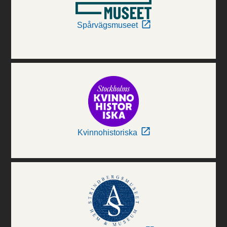
Spårvägsmuseet
Kvinnohistoriska