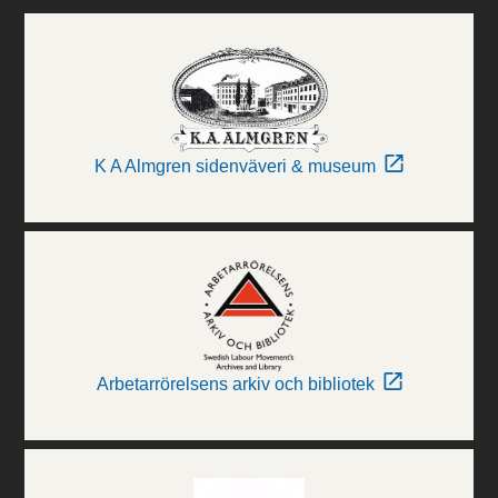
K A Almgren sidenväveri & museum
Arbetarrörelsens arkiv och bibliotek