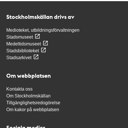
Kontakt
Stockholmskällan
Stockholmskällan drivs av
Medioteket, utbildningsförvaltningen
Stadsmuseet
Medeltidsmuseet
Stadsbiblioteket
Stadsarkivet
Om webbplatsen
Kontakta oss
Om Stockholmskällan
Tillgänglighetsredogörelse
Om kakor på webbplatsen
Sociala medier