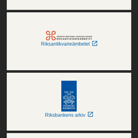
Riksantikvarieämbetet
Riksbankens arkiv