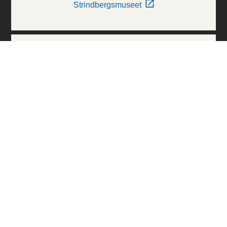
Strindbergsmuseet
Thielska Galleriet
Världskulturmuseerna