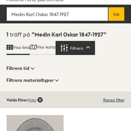
Sök
Fritextsök
Sök
Sökresultat
1
träff på
Medin Karl Oskar 1847-1927
Visa karta
Visa lista
Filtrera
Filtrera
Filtrera tid
Filtrera materialtyper
Visningsläge
Totalt
Valda filter:
Foto
Rensa filter
1
träffar
Lista
Karta