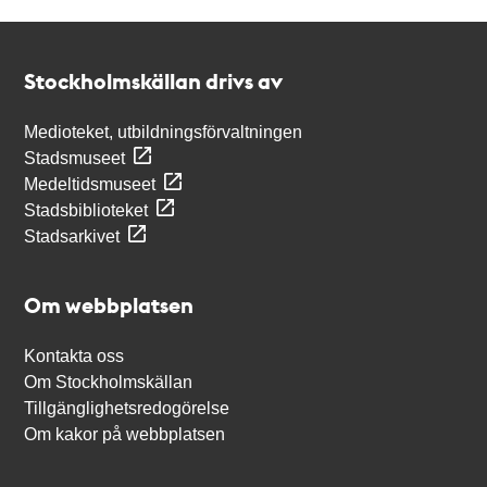
Kontakt
Stockholmskällan
Stockholmskällan drivs av
Medioteket, utbildningsförvaltningen
Stadsmuseet
Medeltidsmuseet
Stadsbiblioteket
Stadsarkivet
Om webbplatsen
Kontakta oss
Om Stockholmskällan
Tillgänglighetsredogörelse
Om kakor på webbplatsen