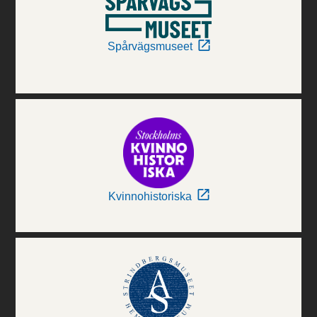
Spårvägsmuseet
Kvinnohistoriska