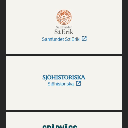
Samfundet S:t Erik
Sjöhistoriska