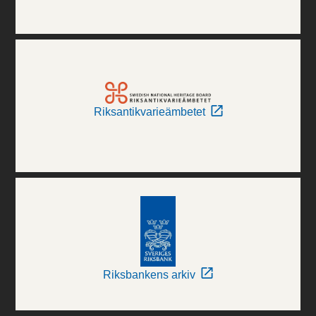
Riksantikvarieämbetet
Riksbankens arkiv