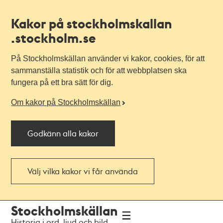
Kakor på stockholmskallan
.stockholm.se
På Stockholmskällan använder vi kakor, cookies, för att
sammanställa statistik och för att webbplatsen ska
fungera på ett bra sätt för dig.
Om kakor på Stockholmskällan
Godkänn alla kakor
Välj vilka kakor vi får använda
Till
Till
Stockholmskällan
navigationen
huvudinnehållet
Historia i ord, ljud och bild