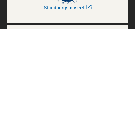
Strindbergsmuseet
Thielska Galleriet
Världskulturmuseerna