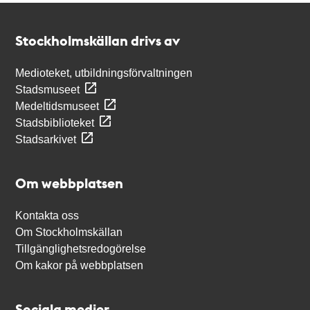
Kontakt
Stockholmskällan
Stockholmskällan drivs av
Medioteket, utbildningsförvaltningen
Stadsmuseet
Medeltidsmuseet
Stadsbiblioteket
Stadsarkivet
Om webbplatsen
Kontakta oss
Om Stockholmskällan
Tillgänglighetsredogörelse
Om kakor på webbplatsen
Sociala medier