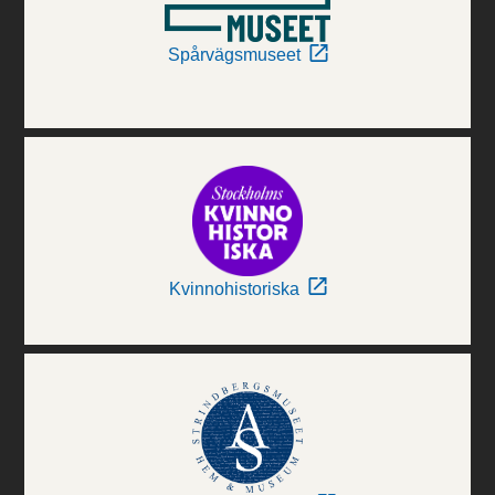
Spårvägsmuseet
Kvinnohistoriska