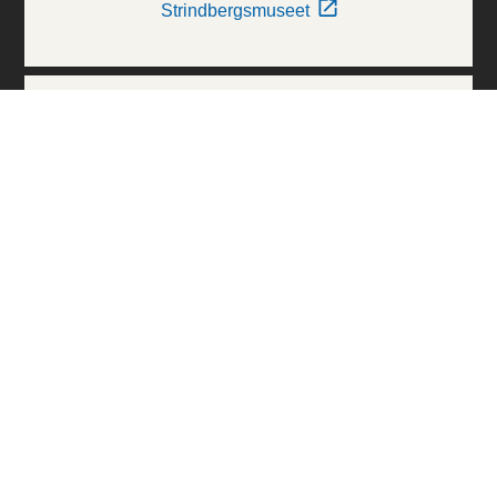
Strindbergsmuseet
Thielska Galleriet
Världskulturmuseerna