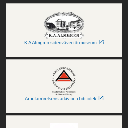
K A Almgren sidenväveri & museum
Arbetarrörelsens arkiv och bibliotek