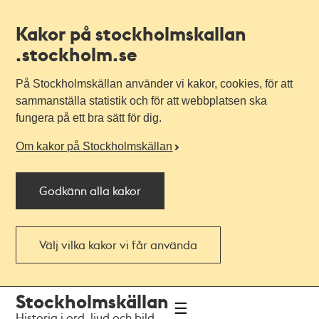
Kakor på stockholmskallan
.stockholm.se
På Stockholmskällan använder vi kakor, cookies, för att
sammanställa statistik och för att webbplatsen ska
fungera på ett bra sätt för dig.
Om kakor på Stockholmskällan
Godkänn alla kakor
Välj vilka kakor vi får använda
Till
Till
Stockholmskällan
navigationen
huvudinnehållet
Historia i ord, ljud och bild