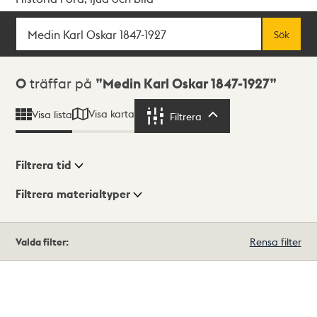
Sök
Fritextsök
Sök
Sökresultat
0
träffar på
Medin Karl Oskar 1847-1927
Visa karta
Visa lista
Filtrera
Filtrera
Filtrera tid
Filtrera materialtyper
Visningsläge
Totalt
Valda filter:
Rensa filter
0
träffar
Lista
Karta