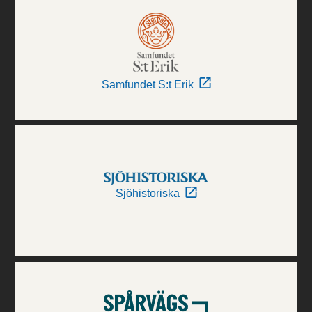
Samfundet S:t Erik
Sjöhistoriska