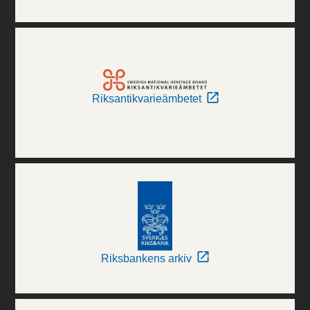
Riksantikvarieämbetet
Riksbankens arkiv