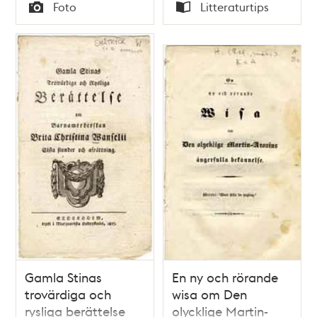
Tid
Tid
Foto
Litteraturtips
Typ
Typ
Gamla Stinas
En ny och rörande
trovärdiga och
wisa om Den
rysliga berättelse
olycklige Martin-