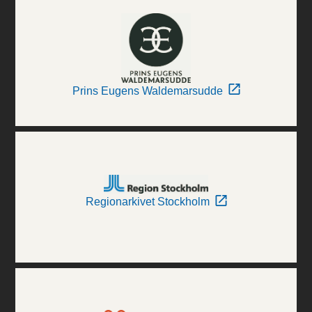
Prins Eugens Waldemarsudde
Regionarkivet Stockholm