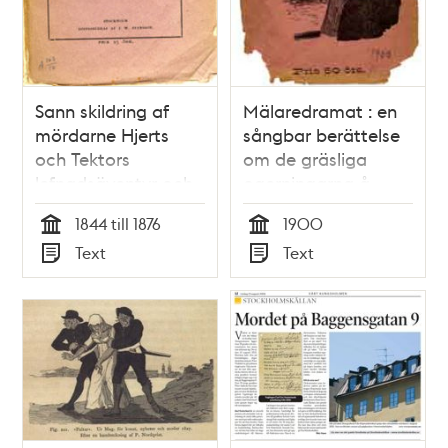
Sann skildring af
Mälaredramat : en
mördarne Hjerts
sångbar berättelse
och Tektors
om de gräsliga
lefnadsäventyr och
ogerningarna å
sista stunder / af K.
ångbåten "Prins
1844 till 1876
1900
R...
Carl"
Tid
Tid
Text
Text
Typ
Typ