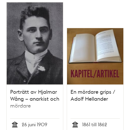
överraskas av ett
par gendarmer"
Porträtt av Hjalmar
En mördare grips /
Wång – anarkist och
Adolf Hellander
mördare
26 juni 1909
1861 till 1862