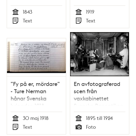
Stockholmsbesök
1843
1919
1919
Tid
Tid
Text
Text
Typ
Typ
”Fy på er, mördare”
En avfotograferad
- Ture Nerman
scen från
hånar Svenska
vaxkabinettet
brigaden 1918
Svenska Panoptikon
vid
30 maj 1918
1895 till 1924
Kungsträdgårdsgatan
Tid
Tid
Text
Foto
18: "På maskeraden,
Typ
Typ
en mördare