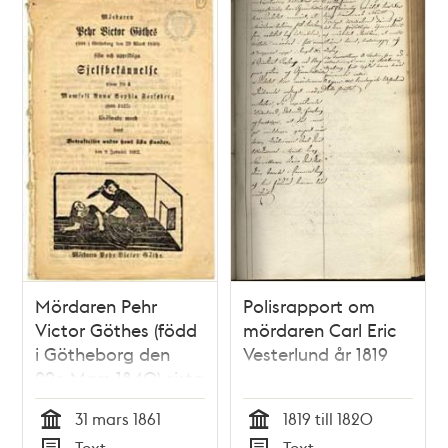
omständigheter,
som varit
förknippade med
detsamma och
hvilka ej blifvit förut
omtalade.
Mördaren Pehr
Polisrapport om
Victor Göthes (född
mördaren Carl Eric
i Götheborg den
Vesterlund år 1819
29e Mars 1840) sista
och uppriktiga
31 mars 1861
1819 till 1820
sjelfbekännelse
Tid
Tid
Text
Text