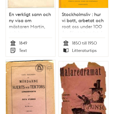
En verkligt sann och
Stockholmsliv : hur
ny visa om
vi bott, arbetat och
mästaren Martin,
roat oss under 100
och hans
år : första bandet /
närvarande
Staffan Tjerneld
1849
1850 till 1950
belägenhet
Tid
Tid
Text
Litteraturtips
Typ
Typ