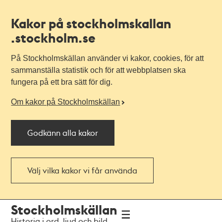
Kakor på stockholmskallan
.stockholm.se
På Stockholmskällan använder vi kakor, cookies, för att
sammanställa statistik och för att webbplatsen ska
fungera på ett bra sätt för dig.
Om kakor på Stockholmskällan
Godkänn alla kakor
Välj vilka kakor vi får använda
Till
Till
Stockholmskällan
navigationen
huvudinnehållet
Historia i ord, ljud och bild