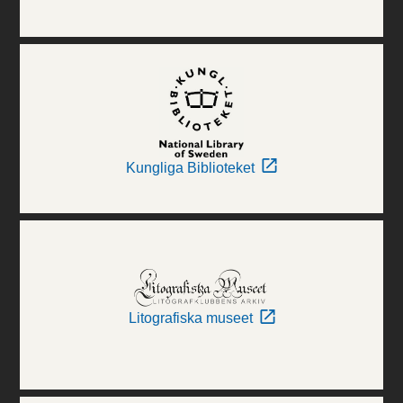
Kungliga Biblioteket
Litografiska museet