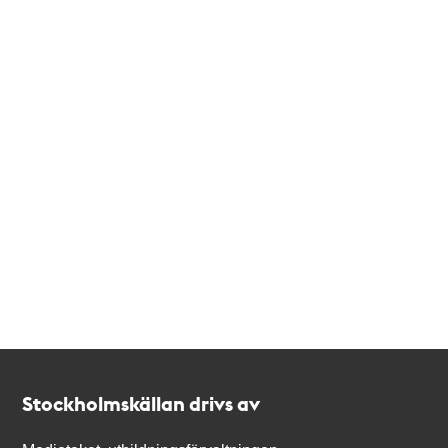
Kontakt
Stockholmskällan
Stockholmskällan drivs av