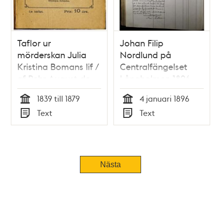
Taflor ur
Johan Filip
mörderskan Julia
Nordlund på
Kristina Bomans lif /
Centralfängelset
af Pehr August de
Långholmen 1896
Maré
1839 till 1879
4 januari 1896
Tid
Tid
Text
Text
Typ
Typ
Nästa