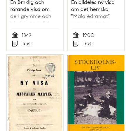
En ömklig och
En alldeles ny visa
rörande visa om
om det hemska
den grymme och
"Mälaredramat"
hårdhjertade f.d.
som utspelades
källarmästaren
natten till den 16
1849
1900
Martin-Arosin, som
maj 1900 af Johan
Tid
Tid
Text
Text
slurfvade borrt [sic]
Filip Nordlund.
Typ
Typ
sitt barn