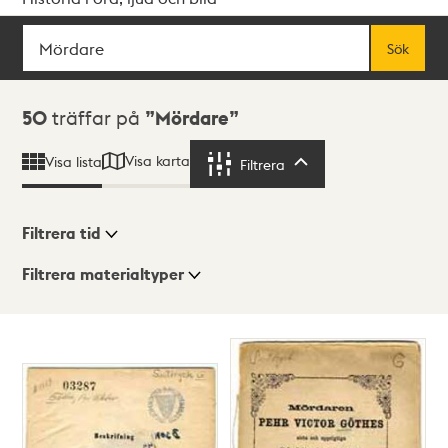
Sök
Fritextsök
Sök
Sökresultat
50
träffar på
Mördare
Visa karta
Visa lista
Filtrera
Filtrera
Filtrera tid
Filtrera materialtyper
Visningsläge
Totalt
50
träffar
Lista
Karta