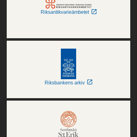
Riksantikvarieämbetet
Riksbankens arkiv