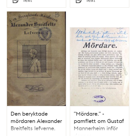
öfwer sitt å mamsell
Typ
Typ
Anna Sophia
Forsberg (född 1827)
föröfwade mord
samt betraktelser
under hans sista
stunder, den 8
januari 1862.
Den beryktade
"Mördare." -
mördaren Alexander
pamflett om Gustaf
Breitfelts lefverne.
Mannerheim inför
dennes