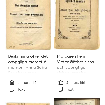
Beskrifning öfver det
Mördaren Pehr
ohyggliga mordet å
Victor Göthes sista
mamsell Anna Sofia
och upprigtiga
Forssberg med
sjelfbekännelse
mördarens porträtt,
öfver sitt å mamsell
31 mars 1861
31 mars 1861
tecknadt i fängelset
Anna Sofia Forsberg
Tid
Tid
Text
Text
fyra dagar efter
föröfvade mord,
Typ
Typ
mordets begående.
orsaken dertill,
jemte alla de rysliga