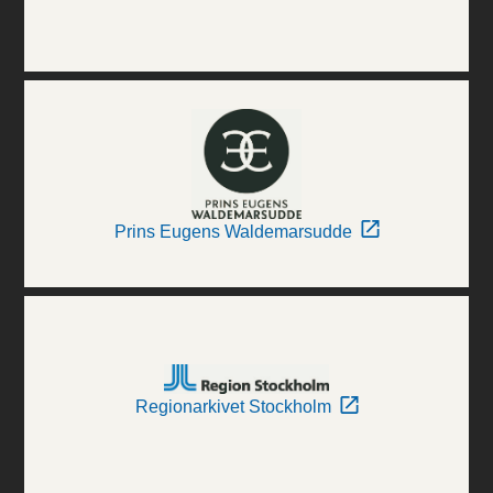
Prins Eugens Waldemarsudde
Regionarkivet Stockholm