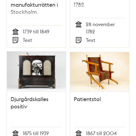
manufakturrätten i
1782
Stockholm.
Anteckningar om
28 november
dess bakgrund,
Tid
1739 till 1849
1782
historia och arkiv
Tid
Text
Text
Typ
Typ
Djurgårdskalles
Patientstol
positiv
1875 till 1939
1867 till 2004