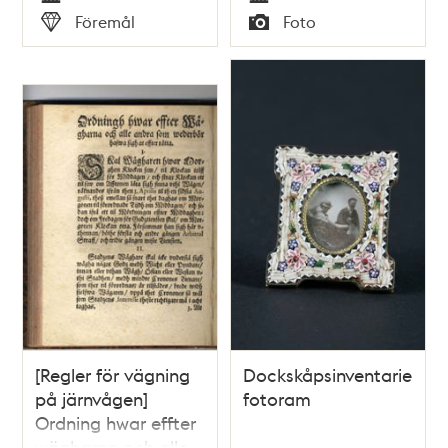
Tid
Tid
Föremål
Foto
Typ
Typ
[Regler för vägning
Dockskåpsinventarie;
på järnvågen]
fotoram
Ordning hwar effter
wägharna och alle