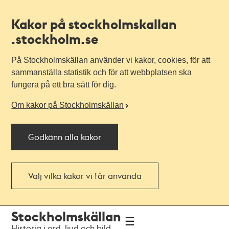
Kakor på stockholmskallan
.stockholm.se
På Stockholmskällan använder vi kakor, cookies, för att
sammanställa statistik och för att webbplatsen ska
fungera på ett bra sätt för dig.
Om kakor på Stockholmskällan
Godkänn alla kakor
Välj vilka kakor vi får använda
Till
Till
Stockholmskällan
navigationen
huvudinnehållet
Historia i ord, ljud och bild