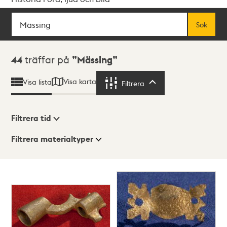
Sök
Fritextsök
Sök
Sökresultat
44
träffar på
Mässing
Visa karta
Visa lista
Filtrera
Filtrera
Filtrera tid
Filtrera materialtyper
Visningsläge
Totalt
44
träffar
Lista
Karta