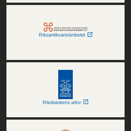
Riksantikvarieämbetet
Riksbankens arkiv