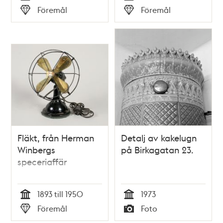
Tid
Tid
Föremål
Föremål
Typ
Typ
Fläkt, från Herman
Detalj av kakelugn
Winbergs
på Birkagatan 23.
speceriaffär
1893 till 1950
1973
Tid
Tid
Föremål
Foto
Typ
Typ