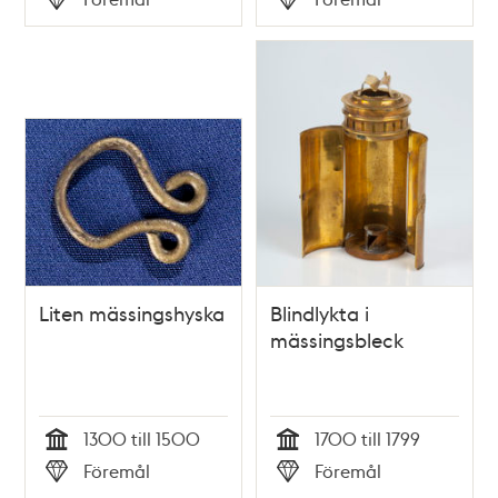
Typ
Typ
Liten mässingshyska
Blindlykta i
mässingsbleck
1300 till 1500
1700 till 1799
Tid
Tid
Föremål
Föremål
Typ
Typ