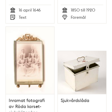
andra som
16 april 1646
1850 till 1920
wederbör hafwa
Tid
Tid
Text
Föremål
sigh at effterrätta.
Typ
Typ
Inramat fotografi
Sjukvårdslåda
av Röda korset-