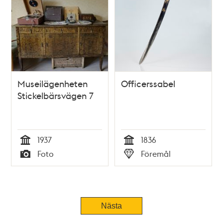
Museilägenheten
Officerssabel
Stickelbärsvägen 7
1937
1836
Tid
Tid
Foto
Föremål
Typ
Typ
Nästa