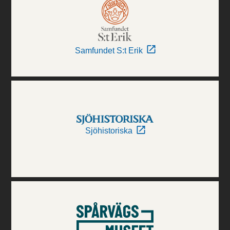
Samfundet S:t Erik
Sjöhistoriska