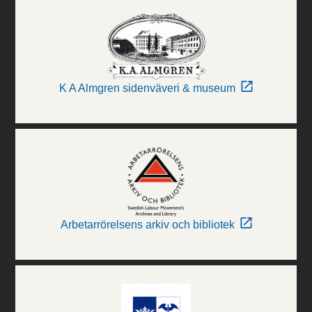
K A Almgren sidenväveri & museum
Arbetarrörelsens arkiv och bibliotek