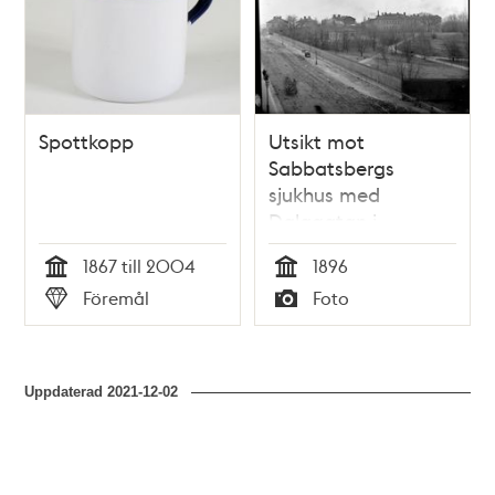
Spottkopp
Utsikt mot
Sabbatsbergs
sjukhus med
Dalagatan i
förgrunden
1867 till 2004
1896
Tid
Tid
Föremål
Foto
Typ
Typ
Uppdaterad
2021-12-02