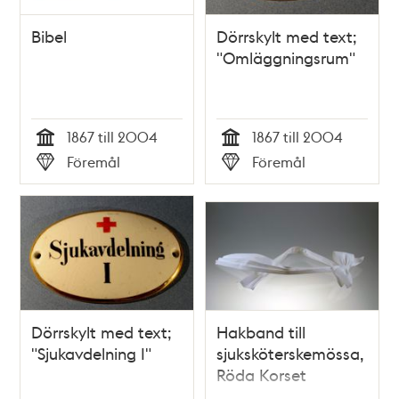
Bibel
Dörrskylt med text;
"Omläggningsrum"
1867 till 2004
1867 till 2004
Tid
Tid
Föremål
Föremål
Typ
Typ
Dörrskylt med text;
Hakband till
"Sjukavdelning I"
sjuksköterskemössa,
Röda Korset