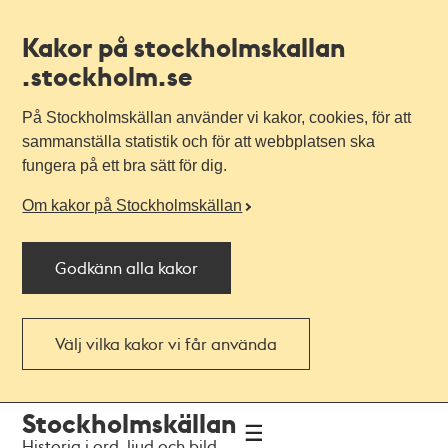
Kakor på stockholmskallan
.stockholm.se
På Stockholmskällan använder vi kakor, cookies, för att
sammanställa statistik och för att webbplatsen ska
fungera på ett bra sätt för dig.
Om kakor på Stockholmskällan
Godkänn alla kakor
Välj vilka kakor vi får använda
Till
Till
Stockholmskällan
navigationen
huvudinnehållet
Historia i ord, ljud och bild