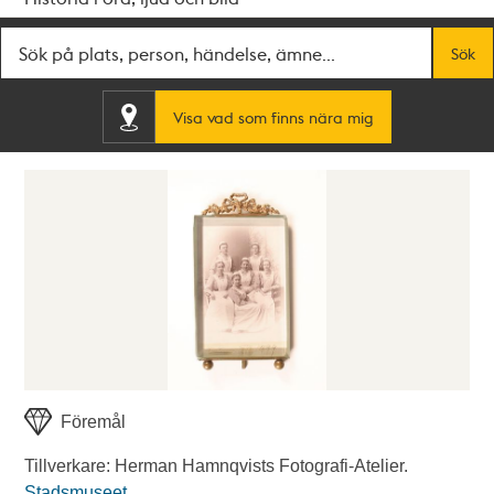
Fritextsök
Sök
Visa vad som finns nära mig
Föremål
Tillverkare: Herman Hamnqvists Fotografi-Atelier.
Stadsmuseet