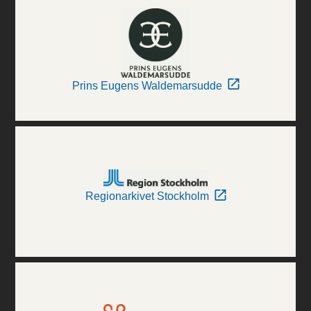
Prins Eugens Waldemarsudde
Regionarkivet Stockholm