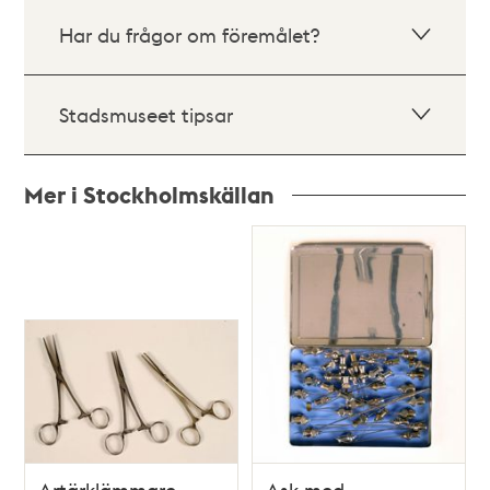
Har du frågor om föremålet?
Stadsmuseet tipsar
Mer i Stockholmskällan
Relaterade
poster
och
teman
Artärklämmare,
Ask med