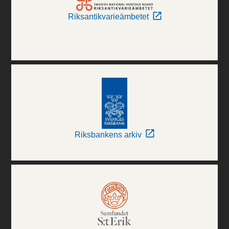
Riksantikvarieämbetet
Riksbankens arkiv