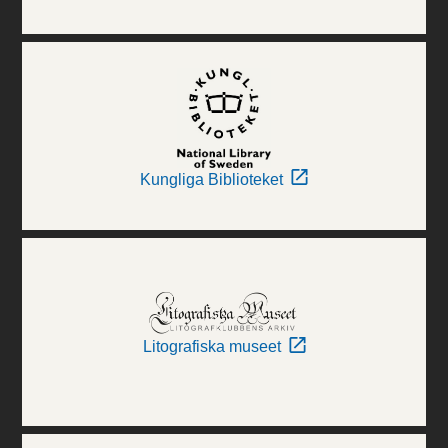
Kungliga Biblioteket
Litografiska museet