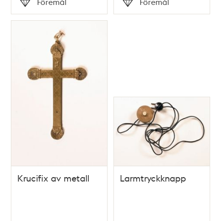
Föremål
Föremål
Typ
Typ
Krucifix av metall
Larmtryckknapp