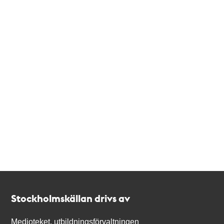
Kontakt
Stockholmskällan
Stockholmskällan drivs av
Medioteket, utbildningsförvaltningen