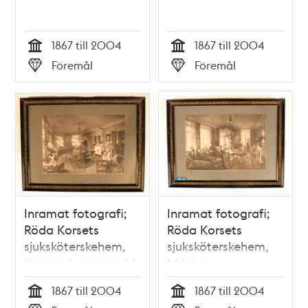
1867 till 2004
1867 till 2004
Tid
Tid
Föremål
Föremål
Typ
Typ
Inramat fotografi;
Inramat fotografi;
Röda Korsets
Röda Korsets
sjuksköterskehem,
sjuksköterskehem,
Kammakargatan 66
Mäster
Samuelsgatan 60
1867 till 2004
1867 till 2004
Tid
Tid