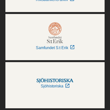
Samfundet S:t Erik
Sjöhistoriska