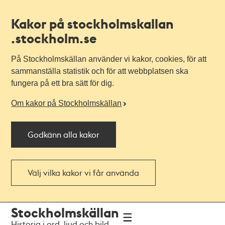
Kakor på stockholmskallan
.stockholm.se
På Stockholmskällan använder vi kakor, cookies, för att
sammanställa statistik och för att webbplatsen ska
fungera på ett bra sätt för dig.
Om kakor på Stockholmskällan
Godkänn alla kakor
Välj vilka kakor vi får använda
Till
Till
Stockholmskällan
navigationen
huvudinnehållet
Historia i ord, ljud och bild