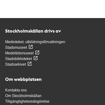
Kontakt
Stockholmskällan
Stockholmskällan drivs av
Medioteket, utbildningsförvaltningen
Stadsmuseet
Medeltidsmuseet
Stadsbiblioteket
Stadsarkivet
Om webbplatsen
Kontakta oss
Om Stockholmskällan
Tillgänglighetsredogörelse