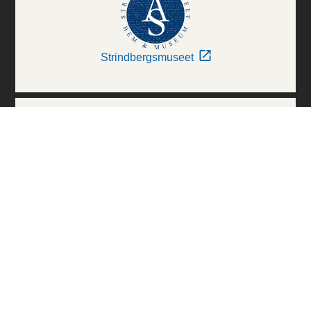
Strindbergsmuseet
Thielska Galleriet