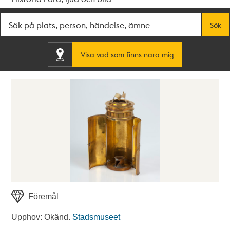
Fritextsök
Sök
Visa vad som finns nära mig
Föremål
Upphov: Okänd.
Stadsmuseet