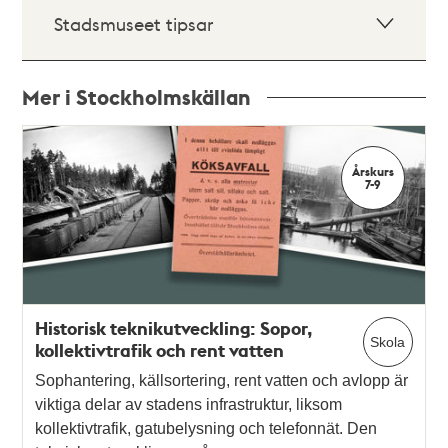
Stadsmuseet tipsar
Mer i Stockholmskällan
Relaterade
poster
Årskurs
och
7-9
teman
Historisk teknikutveckling: Sopor,
Skola
kollektivtrafik och rent vatten
Sophantering, källsortering, rent vatten och avlopp är
viktiga delar av stadens infrastruktur, liksom
kollektivtrafik, gatubelysning och telefonnät. Den