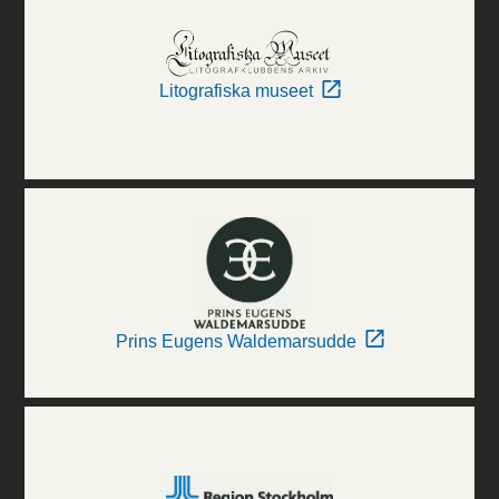
Litografiska museet
Prins Eugens Waldemarsudde