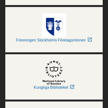
Föreningen Stockholms Företagsminnen
Kungliga Biblioteket