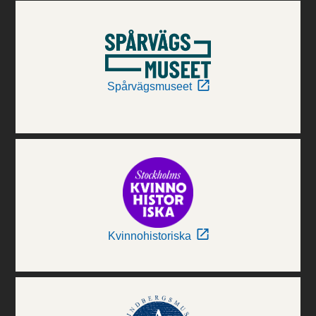
Spårvägsmuseet
Kvinnohistoriska