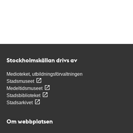
Kontakt
Stockholmskällan
Stockholmskällan drivs av
Medioteket, utbildningsförvaltningen
Stadsmuseet
Medeltidsmuseet
Stadsbiblioteket
Stadsarkivet
Om webbplatsen