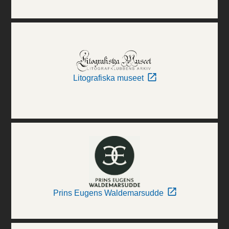
Litografiska museet
Prins Eugens Waldemarsudde