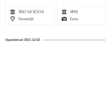
Dalagatan i
förgrunden
1867 till 2004
1896
Tid
Tid
Föremål
Foto
Typ
Typ
Uppdaterad
2021-12-02