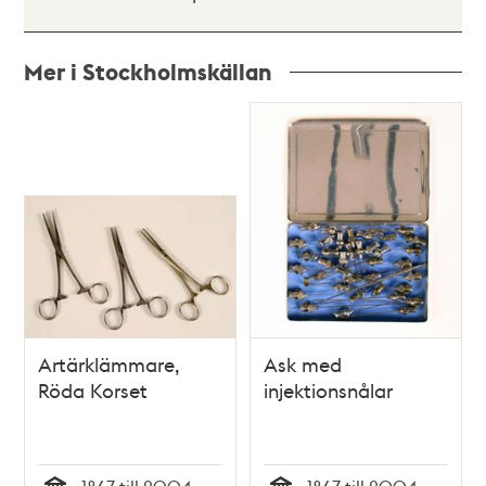
Mer i Stockholmskällan
Relaterade
poster
och
teman
Artärklämmare,
Ask med
Röda Korset
injektionsnålar