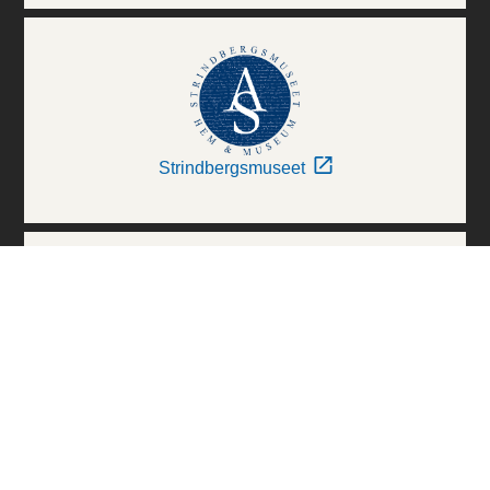
Strindbergsmuseet
Thielska Galleriet