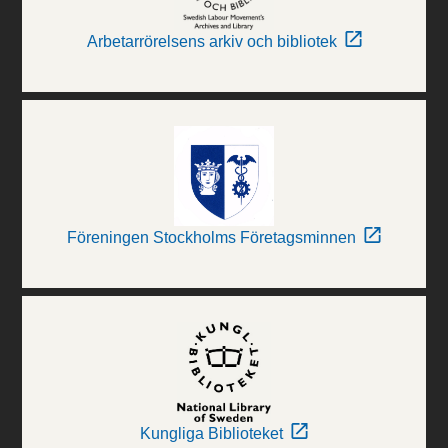
Arbetarrörelsens arkiv och bibliotek
Föreningen Stockholms Företagsminnen
Kungliga Biblioteket