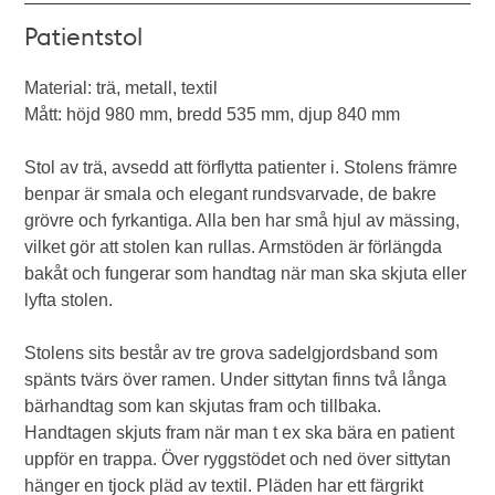
Patientstol
Material: trä, metall, textil
Mått: höjd 980 mm, bredd 535 mm, djup 840 mm
Stol av trä, avsedd att förflytta patienter i. Stolens främre
benpar är smala och elegant rundsvarvade, de bakre
grövre och fyrkantiga. Alla ben har små hjul av mässing,
vilket gör att stolen kan rullas. Armstöden är förlängda
bakåt och fungerar som handtag när man ska skjuta eller
lyfta stolen.
Stolens sits består av tre grova sadelgjordsband som
spänts tvärs över ramen. Under sittytan finns två långa
bärhandtag som kan skjutas fram och tillbaka.
Handtagen skjuts fram när man t ex ska bära en patient
uppför en trappa. Över ryggstödet och ned över sittytan
hänger en tjock pläd av textil. Pläden har ett färgrikt