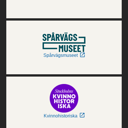
Spårvägsmuseet
Kvinnohistoriska