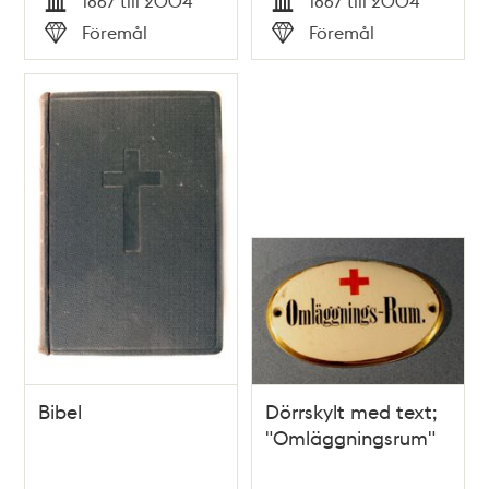
1867 till 2004
1867 till 2004
Tid
Tid
Föremål
Föremål
Typ
Typ
Bibel
Dörrskylt med text;
"Omläggningsrum"