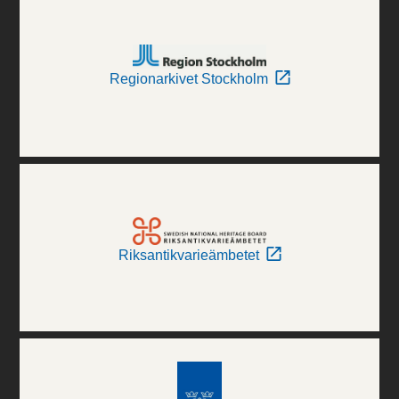
Regionarkivet Stockholm
Riksantikvarieämbetet