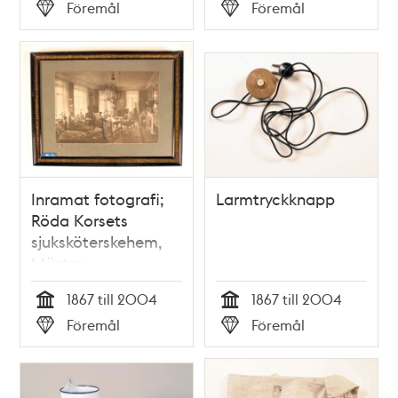
Tid
Tid
Föremål
Föremål
Typ
Typ
Inramat fotografi;
Larmtryckknapp
Röda Korsets
sjuksköterskehem,
Mäster
Samuelsgatan 60
1867 till 2004
1867 till 2004
Tid
Tid
Föremål
Föremål
Typ
Typ