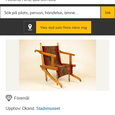
Fritextsök
Sök
Visa vad som finns nära mig
Föremål
Upphov: Okänd.
Stadsmuseet