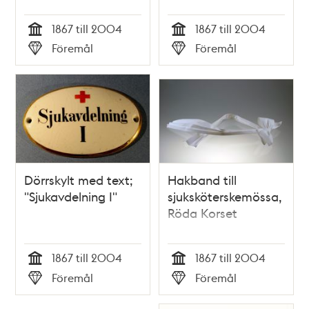
1867 till 2004
1867 till 2004
Tid
Tid
Föremål
Föremål
Typ
Typ
Dörrskylt med text;
Hakband till
"Sjukavdelning I"
sjuksköterskemössa,
Röda Korset
1867 till 2004
1867 till 2004
Tid
Tid
Föremål
Föremål
Typ
Typ