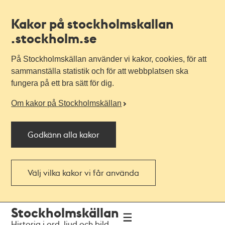
Kakor på stockholmskallan
.stockholm.se
På Stockholmskällan använder vi kakor, cookies, för att
sammanställa statistik och för att webbplatsen ska
fungera på ett bra sätt för dig.
Om kakor på Stockholmskällan
Godkänn alla kakor
Välj vilka kakor vi får använda
Till
Till
Stockholmskällan
navigationen
huvudinnehållet
Historia i ord, ljud och bild