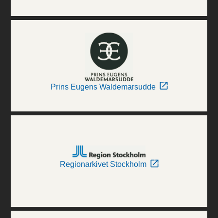
Prins Eugens Waldemarsudde
Regionarkivet Stockholm