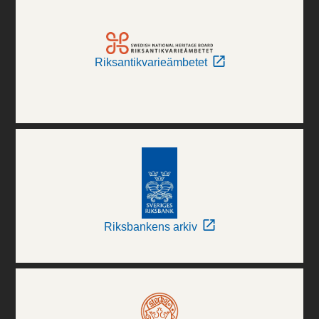
Riksantikvarieämbetet
Riksbankens arkiv