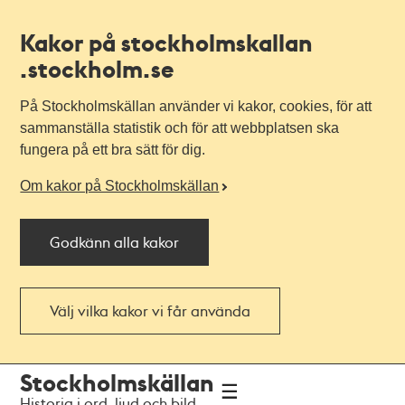
Kakor på stockholmskallan
.stockholm.se
På Stockholmskällan använder vi kakor, cookies, för att
sammanställa statistik och för att webbplatsen ska
fungera på ett bra sätt för dig.
Om kakor på Stockholmskällan
Godkänn alla kakor
Välj vilka kakor vi får använda
Till
Till
Stockholmskällan
navigationen
huvudinnehållet
Historia i ord, ljud och bild