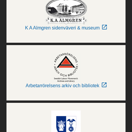
K A Almgren sidenväveri & museum
Arbetarrörelsens arkiv och bibliotek