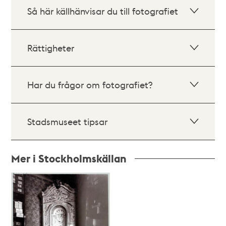
Så här källhänvisar du till fotografiet
Rättigheter
Har du frågor om fotografiet?
Stadsmuseet tipsar
Mer i Stockholmskällan
Relaterade
poster
och
teman