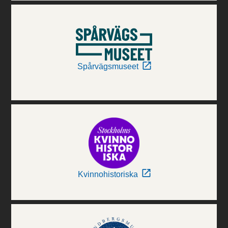
Spårvägsmuseet
Kvinnohistoriska