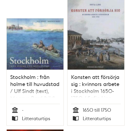
Stockholm : från
Konsten att försörja
holme till huvudstad
sig : kvinnors arbete
/ Ulf Sindt (text),
i Stockholm 1650-
Magnus Bard (bild)
1750 / Sofia Ling
-
1650 till 1750
Tid
Tid
Litteraturtips
Litteraturtips
Typ
Typ