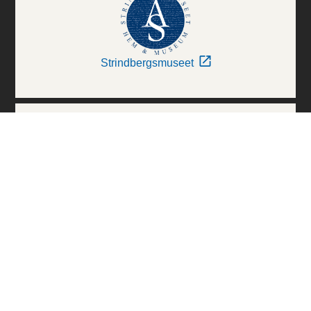
Strindbergsmuseet
Thielska Galleriet