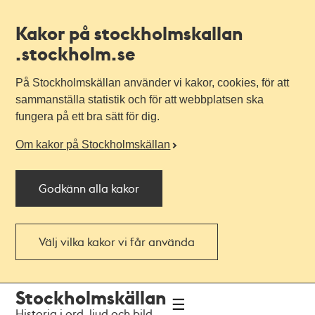
Kakor på stockholmskallan
.stockholm.se
På Stockholmskällan använder vi kakor, cookies, för att
sammanställa statistik och för att webbplatsen ska
fungera på ett bra sätt för dig.
Om kakor på Stockholmskällan
Godkänn alla kakor
Välj vilka kakor vi får använda
Till
Till
Stockholmskällan
navigationen
huvudinnehållet
Historia i ord, ljud och bild