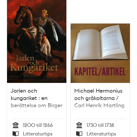
Jarlen och
Michael Hermonius
kungariket : en
och gråkoltarna /
berättelse om Birger
Carl Henrik Martling
jarl / Gudrun
Wessnert
1200 till 1266
1730 till 1738
Tid
Tid
Litteraturtips
Litteraturtips