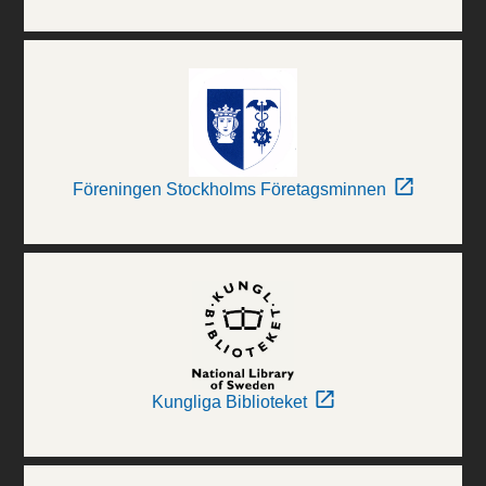
Föreningen Stockholms Företagsminnen
Kungliga Biblioteket