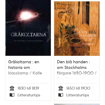
Gråkoltarna : en
Den blå handen :
historia om
om Stockholms
klasskamp / Kalle
färgare 1650-1900 /
Holmqvist
Eva Bergström
1830 till 1839
1650 till 1900
Tid
Tid
Litteraturtips
Litteraturtips
Typ
Typ