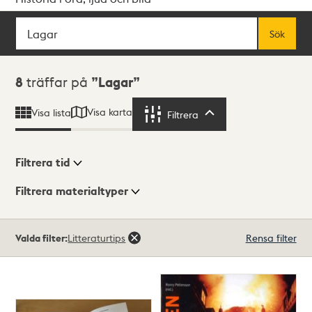
Sök
Fritextsök
Sök
Sökresultat
8
träffar på
Lagar
Visa karta
Visa lista
Filtrera
Filtrera
Filtrera tid
Filtrera materialtyper
Visningsläge
Totalt
Valda filter:
Litteraturtips
Rensa filter
8
träffar
Lista
Karta