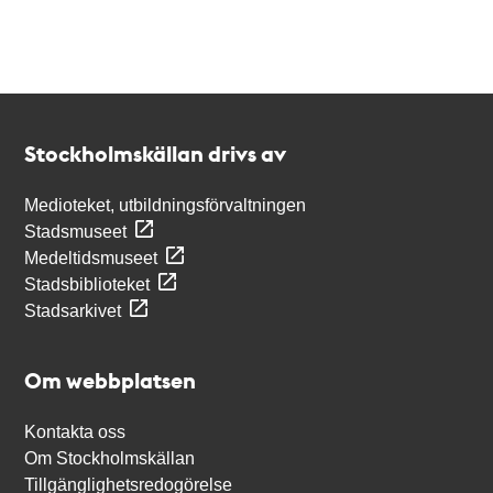
Kontakt
Stockholmskällan
Stockholmskällan drivs av
Medioteket, utbildningsförvaltningen
Stadsmuseet
Medeltidsmuseet
Stadsbiblioteket
Stadsarkivet
Om webbplatsen
Kontakta oss
Om Stockholmskällan
Tillgänglighetsredogörelse