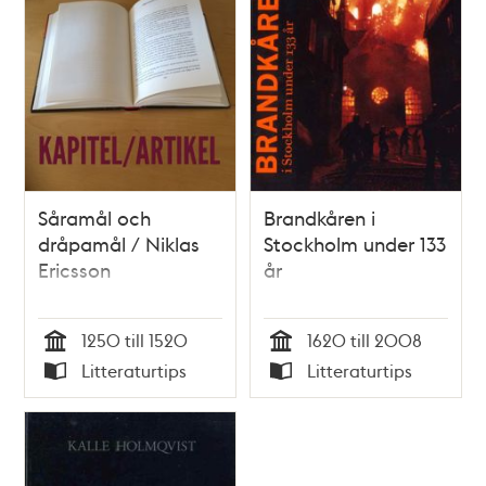
Såramål och
Brandkåren i
dråpamål / Niklas
Stockholm under 133
Ericsson
år
1250 till 1520
1620 till 2008
Tid
Tid
Litteraturtips
Litteraturtips
Typ
Typ