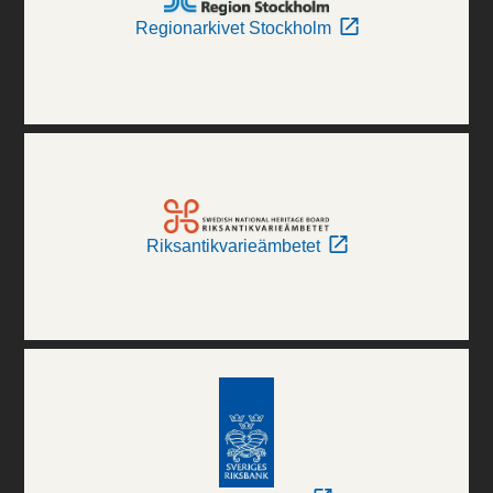
Regionarkivet Stockholm
Riksantikvarieämbetet