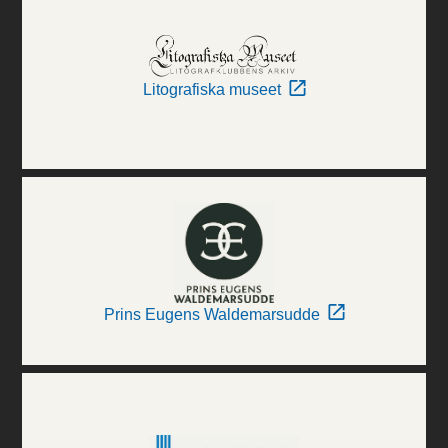
Litografiska museet
Prins Eugens Waldemarsudde