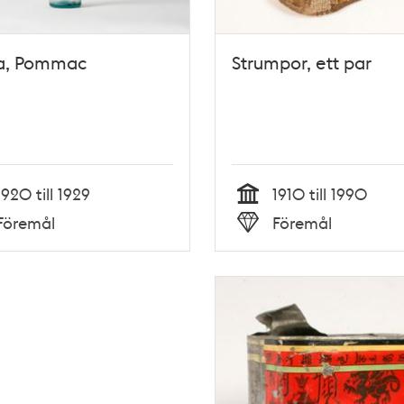
ka, Pommac
Strumpor, ett par
1920 till 1929
1910 till 1990
Tid
Föremål
Föremål
Typ