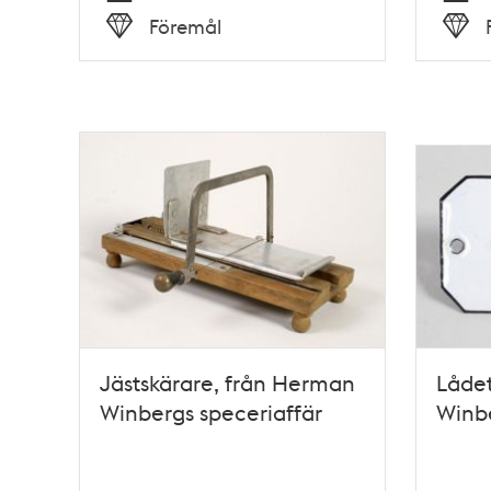
Tid
Tid
Föremål
Typ
Typ
Jästskärare, från Herman
Lådet
Winbergs speceriaffär
Winbe