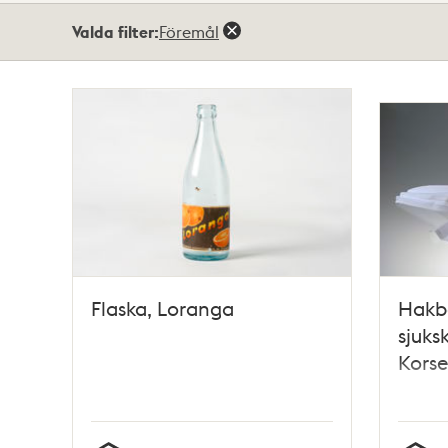
Totalt
Valda filter:
Föremål
226
träffar
Flaska, Loranga
Hakba
sjuks
Korse