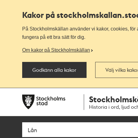
Kakor på stockholmskallan
.st
På Stockholmskällan använder vi kakor, cookies, för a
fungera på ett bra sätt för dig.
Om kakor på Stockholmskällan
Godkänn alla kakor
Välj vilka kak
Till
Till
Stockholmsk
navigationen
huvudinnehållet
Historia i ord, ljud oc
Sök
Fritextsök