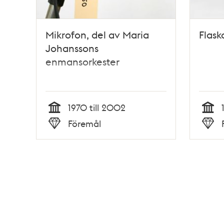
Mikrofon, del av Maria
Flas
Johanssons
enmansorkester
1970 till 2002
Tid
Tid
Föremål
Typ
Typ