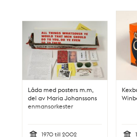
Låda med posters m.m,
Kexb
del av Maria Johanssons
Winbe
enmansorkester
1970 till 2002