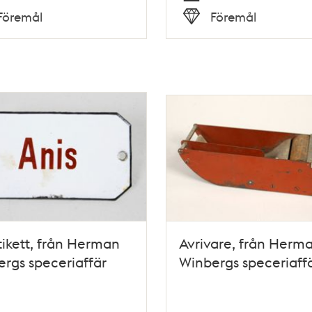
Tid
Föremål
Föremål
Typ
ikett, från Herman
Avrivare, från Herm
rgs speceriaffär
Winbergs speceriaff