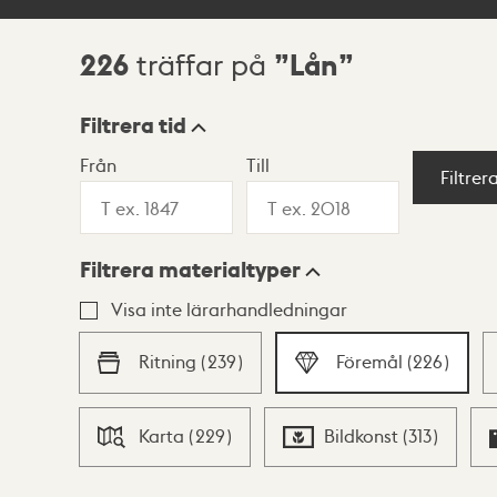
226
Lån
träffar på
Sökresultat
Filtrera tid
Från
Till
Visningsläge
Filtrer
Filtrera materialtyper
Lista
Karta
Visa inte lärarhandledningar
Ritning
(
239
)
Föremål
(
226
)
Karta
(
229
)
Bildkonst
(
313
)