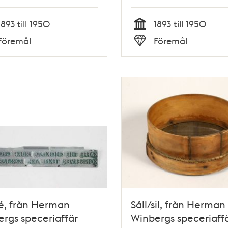
1893 till 1950
1893 till 1950
Tid
Föremål
Föremål
Typ
é, från Herman
Såll/sil, från Herman
rgs speceriaffär
Winbergs speceriaff