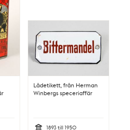
Lådetikett, från Herman
är
Winbergs speceriaffär
1893 till 1950