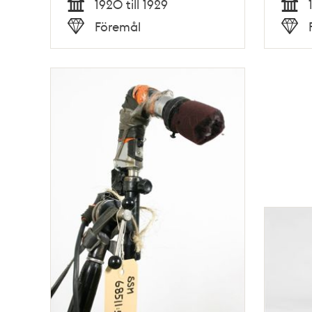
1920 till 1929
Tid
Tid
Föremål
Typ
Typ