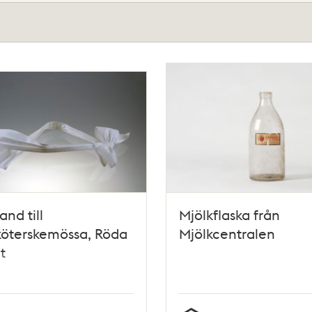
nd till
Mjölkflaska från
köterskemössa, Röda
Mjölkcentralen
t