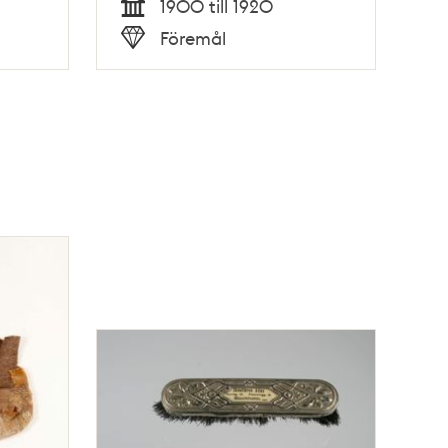
1900 till 1920
Tid
Föremål
Typ