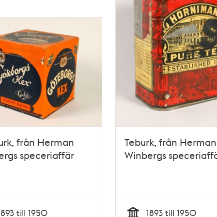
urk, från Herman
Teburk, från Herman
rgs speceriaffär
Winbergs speceriaff
1893 till 1950
1893 till 1950