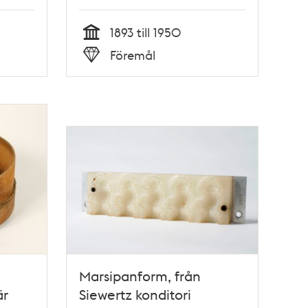
1893 till 1950
Tid
Föremål
Typ
Marsipanform, från
är
Siewertz konditori