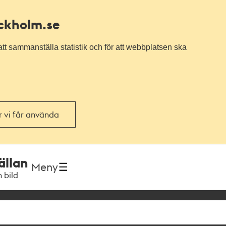
ockholm.se
tt sammanställa statistik och för att webbplatsen ska
or vi får använda
ällan
Meny
h bild