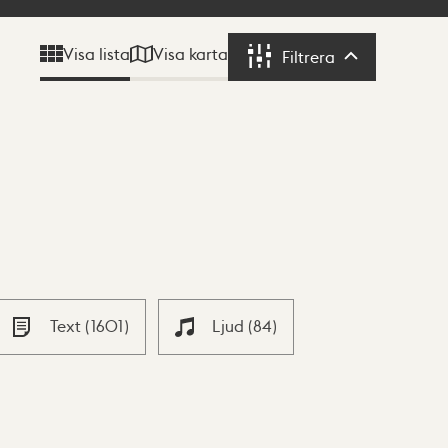
Visa karta
Visa lista
Filtrera
Filtrera
Text
(
1601
)
Ljud
(
84
)