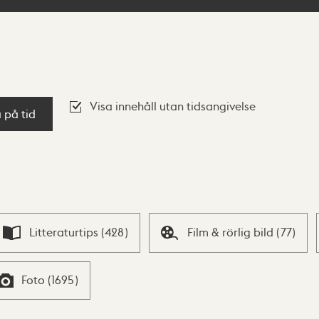
Visa innehåll utan tidsangivelse
a på tid
Litteraturtips
(
428
)
Film & rörlig bild
(
77
)
Foto
(
1695
)