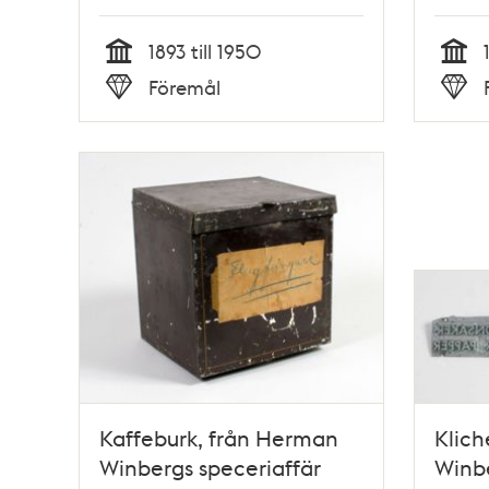
1893 till 1950
Tid
Tid
Föremål
Typ
Typ
Kaffeburk, från Herman
Klich
Winbergs speceriaffär
Winbe