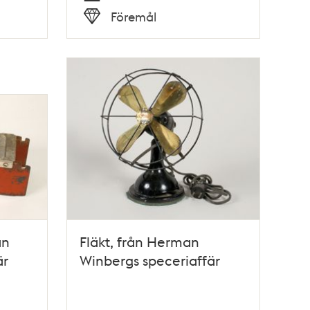
Tid
Föremål
Typ
an
Fläkt, från Herman
är
Winbergs speceriaffär