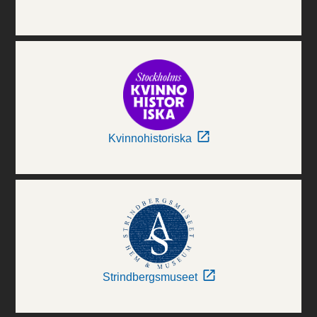
Kvinnohistoriska
Strindbergsmuseet