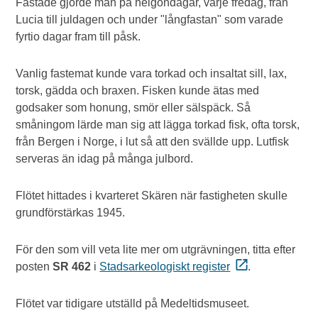
Fastade gjorde man på helgondagar, varje fredag, från
Lucia till juldagen och under "långfastan" som varade
fyrtio dagar fram till påsk.
Vanlig fastemat kunde vara torkad och insaltat sill, lax,
torsk, gädda och braxen. Fisken kunde ätas med
godsaker som honung, smör eller sälspäck. Så
småningom lärde man sig att lägga torkad fisk, ofta torsk,
från Bergen i Norge, i lut så att den svällde upp. Lutfisk
serveras än idag på många julbord.
Flötet hittades i kvarteret Skären när fastigheten skulle
grundförstärkas 1945.
För den som vill veta lite mer om utgrävningen, titta efter
posten
SR 462
i
Stadsarkeologiskt register
.
Flötet var tidigare utställd på Medeltidsmuseet.