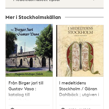
Mer i Stockholmskällan
Relaterade
poster
och
teman
Från Birger jarl till
I medeltidens
Gustav Vasa :
Stockholm / Göran
katalog till
Dahlbäck ; utgiven i
Stockholms
samarbete med
medeltidsmuseum /
Stockholms