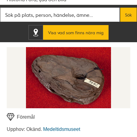
Fritextsök
Sök
Visa vad som finns nära mig
Föremål
Upphov: Okänd.
Medeltidsmuseet