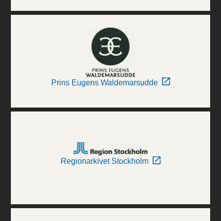
Prins Eugens Waldemarsudde
Regionarkivet Stockholm