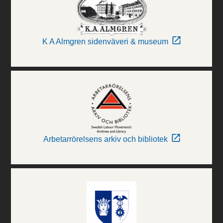
K A Almgren sidenväveri & museum
Arbetarrörelsens arkiv och bibliotek