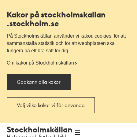
Kakor på stockholmskallan
.stockholm.se
På Stockholmskällan använder vi kakor, cookies, för att
sammanställa statistik och för att webbplatsen ska
fungera på ett bra sätt för dig.
Om kakor på Stockholmskällan
Godkänn alla kakor
Välj vilka kakor vi får använda
Till
Till
Stockholmskällan
navigationen
huvudinnehållet
Historia i ord, ljud och bild