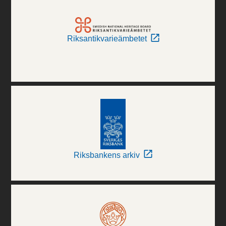
Riksantikvarieämbetet
Riksbankens arkiv