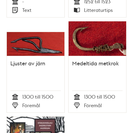
-
1252 till 1523
Margareta
medeltidsmuseum
Tid
Tid
Text
Litteraturtips
Weidhagen-Hallerdt
Typ
Typ
Ljuster av järn
Medeltida metkrok
1300 till 1500
1300 till 1500
Tid
Tid
Föremål
Föremål
Typ
Typ