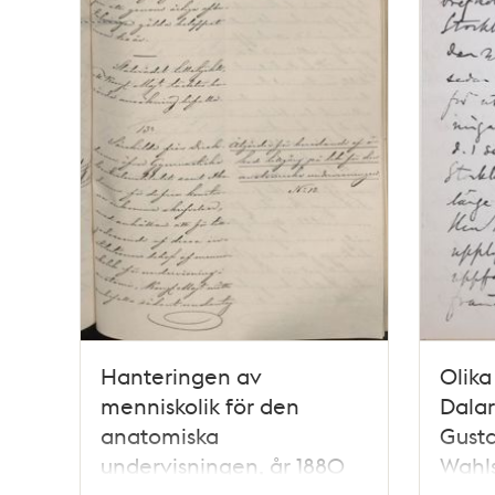
Hanteringen av
Olika
menniskolik för den
Dalar
anatomiska
Gustaf
undervisningen, år 1880
Wahl