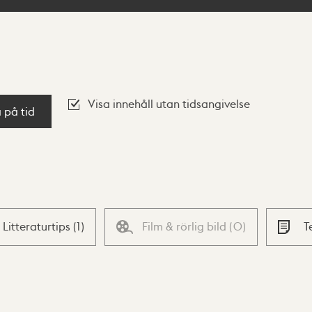
Visa innehåll utan tidsangivelse
a på tid
Litteraturtips
(
1
)
Film & rörlig bild
(
0
)
T