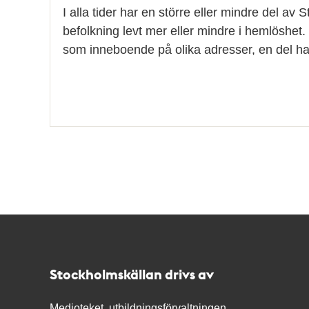
I alla tider har en större eller mindre del av
befolkning levt mer eller mindre i hemlöshet. E
som inneboende på olika adresser, en del ha
Kontakt
Stockholmskällan
Stockholmskällan drivs av
Medioteket, utbildningsförvaltningen