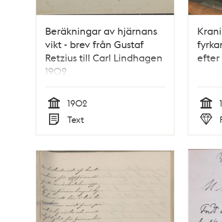
Beräkningar av hjärnans
Kran
vikt - brev från Gustaf
fyrka
Retzius till Carl Lindhagen
efter
1902
1902
Tid
Tid
Text
Typ
Typ