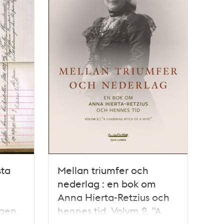
sta
Mellan triumfer och
nederlag : en bok om
Anna Hierta-Retzius och
ngen,
hennes tid. Volym 2. "A