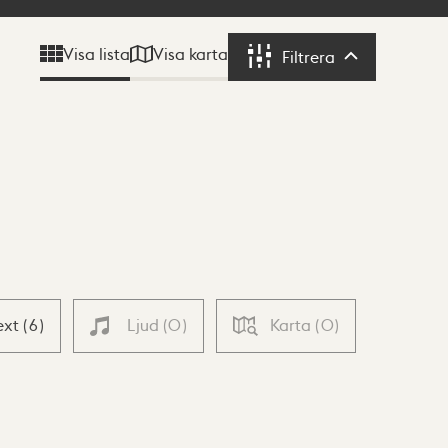
Visa karta
Visa lista
Filtrera
Filtrera
ext
(
6
)
Ljud
(
0
)
Karta
(
0
)