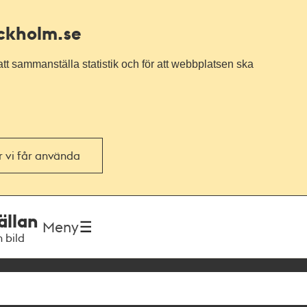
ockholm.se
tt sammanställa statistik och för att webbplatsen ska
or vi får använda
ällan
Meny
h bild