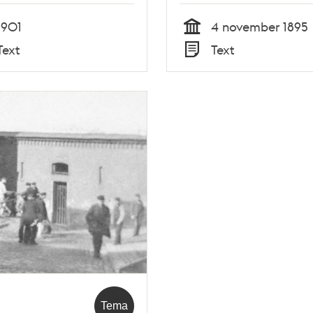
1895
1901
4 november 1895
Tid
Text
Text
Typ
Tema