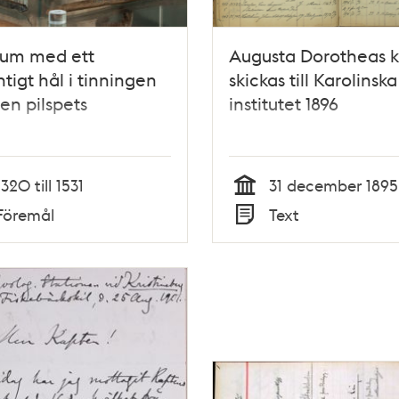
ium med ett
Augusta Dorotheas 
ntigt hål i tinningen
skickas till Karolinska
 en pilspets
institutet 1896
1320 till 1531
31 december 1895
Tid
Föremål
Text
Typ