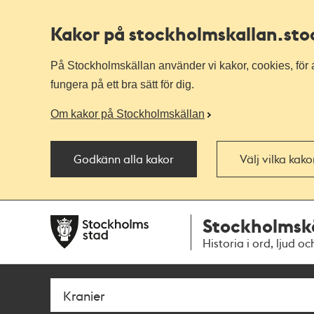
Kakor på stockholmskallan
.st
På Stockholmskällan använder vi kakor, cookies, för a
fungera på ett bra sätt för dig.
Om kakor på Stockholmskällan
Godkänn alla kakor
Välj vilka kak
Till
Till
Stockholmsk
navigationen
huvudinnehållet
Historia i ord, ljud oc
Sök
Fritextsök