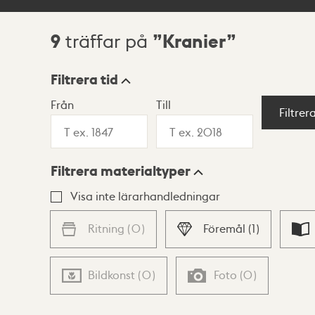
9
Kranier
träffar på
Sökresultat
Filtrera tid
Från
Till
Visningsläge
Filtrer
Filtrera materialtyper
Lista
Karta
Visa inte lärarhandledningar
Ritning
(
0
)
Föremål
(
1
)
Bildkonst
(
0
)
Foto
(
0
)