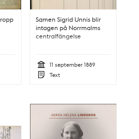
kropp
Samen Sigrid Unnis blir
intagen på Norrmalms
centralfängelse
11 september 1889
Tid
Text
Typ