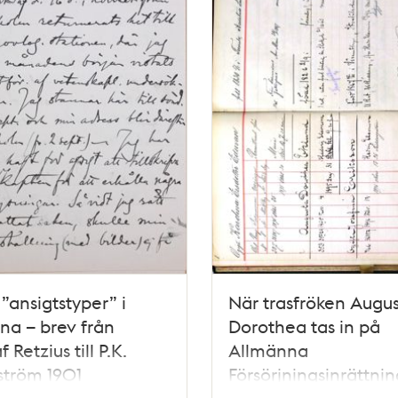
 ”ansigtstyper” i
När trasfröken Augu
na – brev från
Dorothea tas in på
 Retzius till P.K.
Allmänna
ström 1901
Försörjningsinrättni