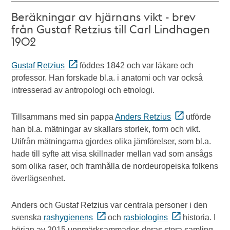
Beräkningar av hjärnans vikt - brev
från Gustaf Retzius till Carl Lindhagen
1902
Gustaf Retzius
föddes 1842 och var läkare och
professor. Han forskade bl.a. i anatomi och var också
intresserad av antropologi och etnologi.
Tillsammans med sin pappa
Anders Retzius
utförde
han bl.a. mätningar av skallars storlek, form och vikt.
Utifrån mätningarna gjordes olika jämförelser, som bl.a.
hade till syfte att visa skillnader mellan vad som ansågs
som olika raser, och framhålla de nordeuropeiska folkens
överlägsenhet.
Anders och Gustaf Retzius var centrala personer i den
svenska
rashygienens
och
rasbiologins
historia. I
början av 2015 uppmärksammades deras stora samling