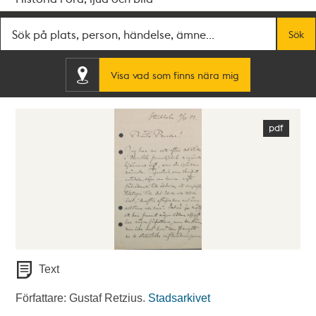
Fritextsök
Sök
Visa vad som finns nära mig
Text
Författare: Gustaf Retzius.
Stadsarkivet