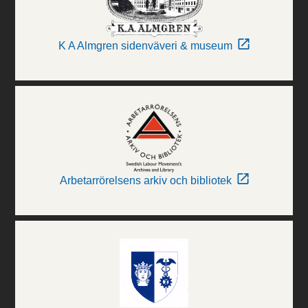
K A Almgren sidenväveri & museum
Arbetarrörelsens arkiv och bibliotek