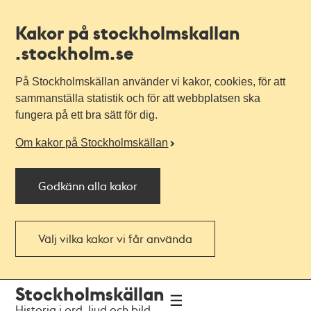
Kakor på stockholmskallan
.stockholm.se
På Stockholmskällan använder vi kakor, cookies, för att
sammanställa statistik och för att webbplatsen ska
fungera på ett bra sätt för dig.
Om kakor på Stockholmskällan
Godkänn alla kakor
Välj vilka kakor vi får använda
Till
Till
Stockholmskällan
navigationen
huvudinnehållet
Historia i ord, ljud och bild