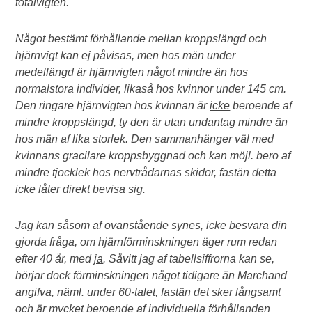
totalvigten.
Något bestämt förhållande mellan kroppslängd och
hjärnvigt kan ej påvisas, men hos män under
medellängd är hjärnvigten något mindre än hos
normalstora individer, likaså hos kvinnor under 145 cm.
Den ringare hjärnvigten hos kvinnan är
icke
beroende af
mindre kroppslängd, ty den är utan undantag mindre än
hos män af lika storlek. Den sammanhänger väl med
kvinnans gracilare kroppsbyggnad och kan möjl. bero af
mindre tjocklek hos nervtrådarnas skidor, fastän detta
icke låter direkt bevisa sig.
Jag kan såsom af ovanstående synes, icke besvara din
gjorda fråga, om hjärnförminskningen äger rum redan
efter 40 år, med
ja
. Såvitt jag af tabellsiffrorna kan se,
börjar dock förminskningen något tidigare än Marchand
angifva, näml. under 60-talet, fastän det sker långsamt
och är mycket beroende af individuella förhållanden