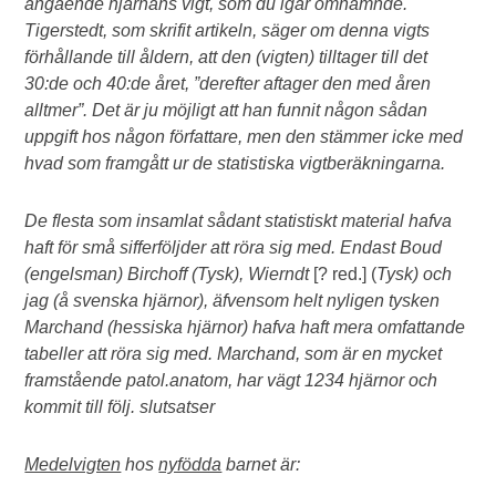
angående hjärnans vigt, som du igår omnämnde.
Tigerstedt, som skrifit artikeln, säger om denna vigts
förhållande till åldern, att den (vigten) tilltager till det
30:de och 40:de året, ”derefter aftager den med åren
alltmer”. Det är ju möjligt att han funnit någon sådan
uppgift hos någon författare, men den stämmer icke med
hvad som framgått ur de statistiska vigtberäkningarna.
De flesta som insamlat sådant statistiskt material hafva
haft för små sifferföljder att röra sig med. Endast Boud
(engelsman) Birchoff (Tysk), Wierndt
[? red.] (
Tysk) och
jag (å svenska hjärnor), äfvensom helt nyligen tysken
Marchand (hessiska hjärnor) hafva haft mera omfattande
tabeller att röra sig med. Marchand, som är en mycket
framstående patol.anatom, har vägt 1234 hjärnor och
kommit till följ. slutsatser
Medelvigten
hos
nyfödda
barnet är: