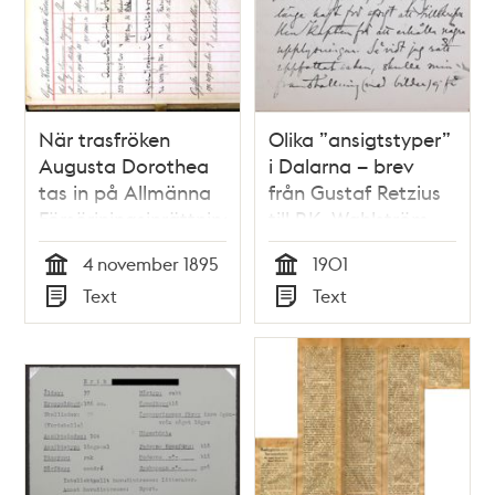
När trasfröken
Olika ”ansigtstyper”
Augusta Dorothea
i Dalarna – brev
tas in på Allmänna
från Gustaf Retzius
Försörjningsinrättningen,
till P.K. Wahlström
1895
1901
4 november 1895
1901
Tid
Tid
Text
Text
Typ
Typ