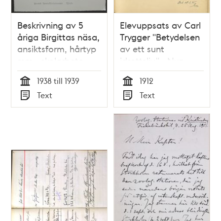
Beskrivning av 5
Elevuppsats av Carl
åriga Birgittas näsa,
Trygger "Betydelsen
ansiktsform, hårtyp
av ett sunt
mm - skolarbete
idrottsliv" - Nya
1938-1939
Elementarskolan VT
1938 till 1939
1912
1912
Tid
Tid
Text
Text
Typ
Typ