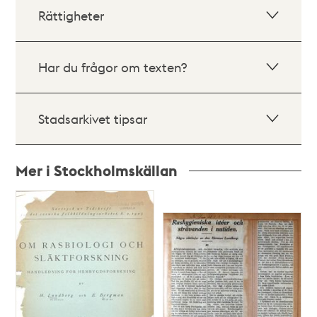
Rättigheter
Har du frågor om texten?
Stadsarkivet tipsar
Mer i Stockholmskällan
Relaterade
poster
och
teman