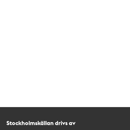
Kontakt
Stockholmskällan
Stockholmskällan drivs av