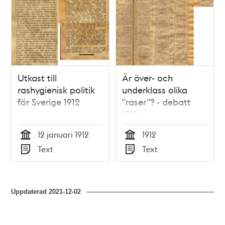
Utkast till
Är över- och
rashygienisk politik
underklass olika
för Sverige 1912
"raser"? - debatt
1912
12 januari 1912
1912
Tid
Tid
Text
Text
Typ
Typ
Uppdaterad
2021-12-02