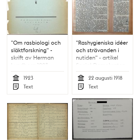
"Om rasbiologi och
"Rashygieniska idéer
släktforskning" -
och strävanden i
skrift av Herman
nutiden" - artikel
Lundborg 1923
Social-Demokraten
1918
1923
22 augusti 1918
Tid
Tid
Text
Text
Typ
Typ