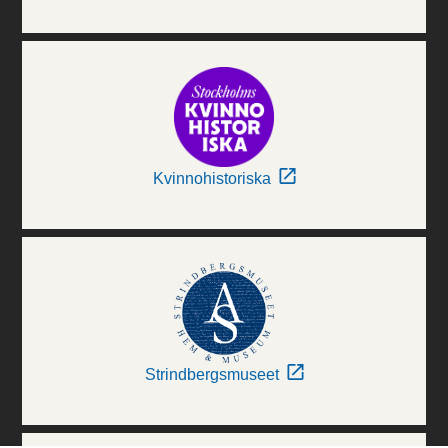
Kvinnohistoriska
Strindbergsmuseet