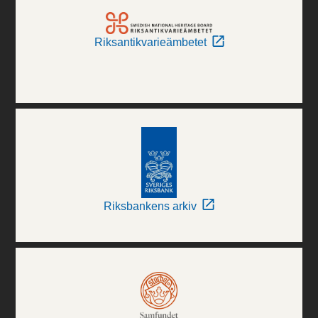
Riksantikvarieämbetet
Riksbankens arkiv