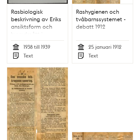
Rasbiologisk
Rashygienen och
beskrivning av Eriks
tvåbarnssystemet -
ansiktsform och
debatt 1912
huvudmått i
skolarbete 1938-1939
1938 till 1939
25 januari 1912
Tid
Tid
Text
Text
Typ
Typ