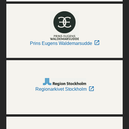
Prins Eugens Waldemarsudde
Regionarkivet Stockholm