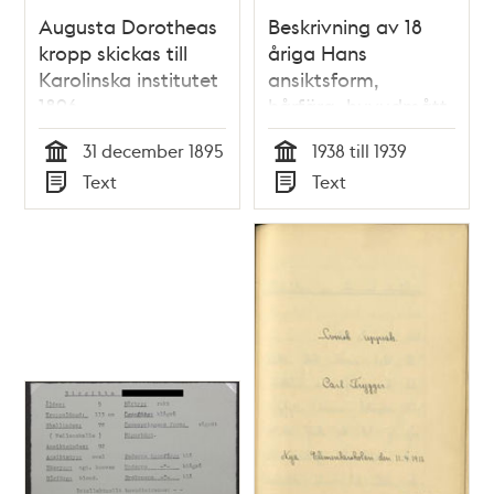
Augusta Dorotheas
Beskrivning av 18
kropp skickas till
åriga Hans
Karolinska institutet
ansiktsform,
1896
hårfärg, huvudmått
mm – skolarbete
31 december 1895
1938 till 1939
1938-1939
Tid
Tid
Text
Text
Typ
Typ