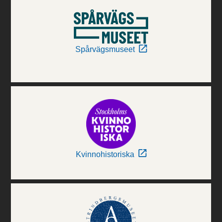
Spårvägsmuseet
Kvinnohistoriska