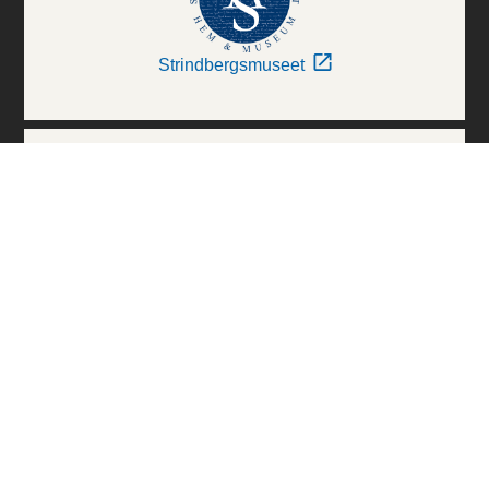
Strindbergsmuseet
Thielska Galleriet
Världskulturmuseerna