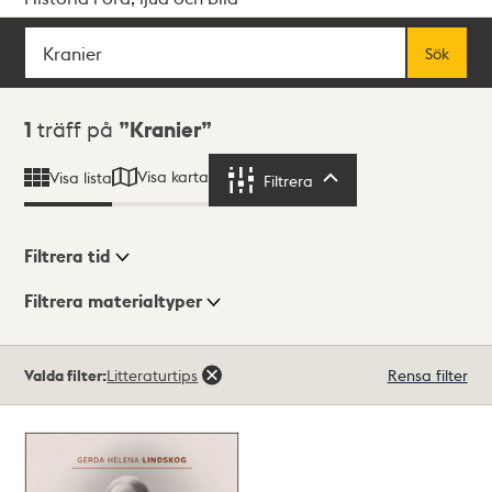
Sök
Fritextsök
Sök
Sökresultat
1
träff på
Kranier
Visa karta
Visa lista
Filtrera
Filtrera
Filtrera tid
Filtrera materialtyper
Visningsläge
Totalt
Valda filter:
Litteraturtips
Rensa filter
1
träffar
Lista
Karta