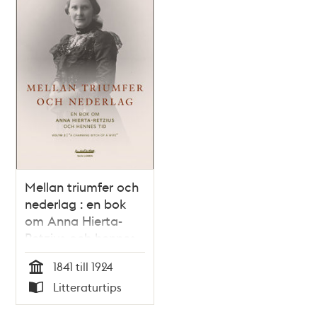
Mellan triumfer och
nederlag : en bok
om Anna Hierta-
Retzius och hennes
tid. Volym 2. "A
1841 till 1924
charming bitch of a
Tid
Litteraturtips
wife" / Gerda
Typ
Helena Lindskog