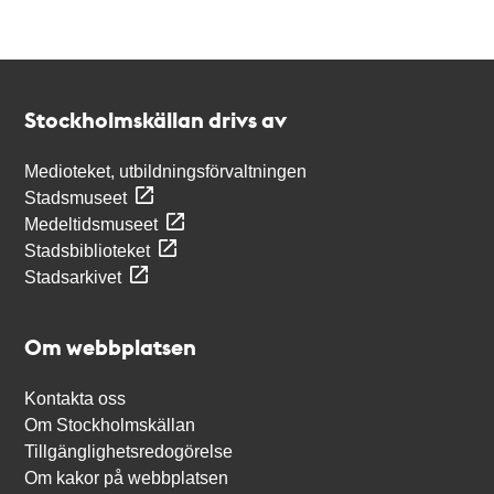
Kontakt
Stockholmskällan
Stockholmskällan drivs av
Medioteket, utbildningsförvaltningen
Stadsmuseet
Medeltidsmuseet
Stadsbiblioteket
Stadsarkivet
Om webbplatsen
Kontakta oss
Om Stockholmskällan
Tillgänglighetsredogörelse
Om kakor på webbplatsen