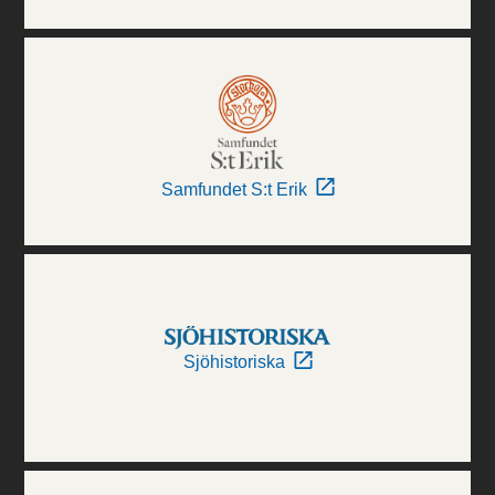
Samfundet S:t Erik
Sjöhistoriska