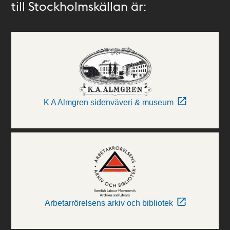
till Stockholmskällan är:
K A Almgren sidenväveri & museum
Arbetarrörelsens arkiv och bibliotek