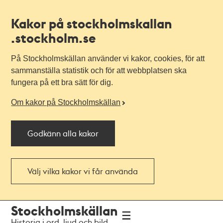
Kakor på stockholmskallan
.stockholm.se
På Stockholmskällan använder vi kakor, cookies, för att
sammanställa statistik och för att webbplatsen ska
fungera på ett bra sätt för dig.
Om kakor på Stockholmskällan
Godkänn alla kakor
Välj vilka kakor vi får använda
Till
Till
Stockholmskällan
navigationen
huvudinnehållet
Historia i ord, ljud och bild