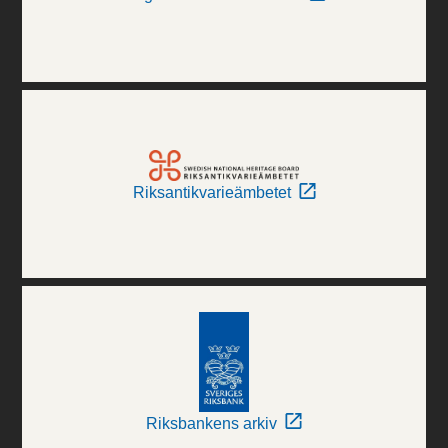
Riksantikvarieämbetet
Riksbankens arkiv